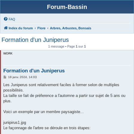
Forum-Bassin
FAQ
Index du forum
Flore
Arbres, Arbustes, Bonsaïs
Formation d'un Juniperus
1 message • Page
1
sur
1
WORK
Formation d'un Juniperus
M
18 janv. 2024, 14:03
e
s
Les Juniperus sont relativement faciles à former selon de multiples
s
possibilités.
a
g
La taille se fait de préference a l'automne a partir sur sujet de 5 ans ou
e
plus.
Voici un exemple par un membre paysagiste...
junipirus1.jpg
Le façonnage de l'arbre se déroule en trois étapes: