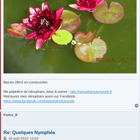
Bassin 28m3 en construction.
Ma pépinière de nénuphars, lotus & autres :
http://nenupharsdumonde.fr
Retrouvez mes nénuphars aussi sur Facebook :
https://www.facebook.com/nenupharsdumonde
Patrice_B
Re: Quelques Nymphéa
M
18 août 2013, 13:03