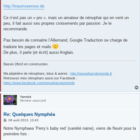
http://traumseerose.de
Ce n’est pas un « pro », mais un amateur de nénuphar qui en vent un
peu, il fait aussi ses propres croisements par passion. Je le
recommande.
Pas besoin de connaitre l’Allemand, Google Traduction se charge de
traduire les pages et mails
.
De plus, il parle (et écrit) aussi Anglais.
Bassin 28m3 en construction.
Ma pépinière de nénuphars, lotus & autres :
http://nenupharsdumonde.fr
Retrouvez mes nénuphars aussi sur Facebook :
https://www.facebook.com/nenupharsdumonde
Yannick
Membre associatif
Re: Quelques Nymphéa
M
08 août 2013, 13:43
e
s
Notre Nymphaea ‘Perry’s baby red’ (variété naine), viens de fleurir pour la
s
première fois :
a
g