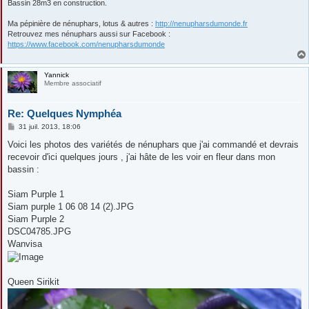
Bassin 28m3 en construction.
Ma pépinière de nénuphars, lotus & autres :
http://nenupharsdumonde.fr
Retrouvez mes nénuphars aussi sur Facebook :
https://www.facebook.com/nenupharsdumonde
Yannick
Membre associatif
Re: Quelques Nymphéa
M
31 juil. 2013, 18:06
e
s
Voici les photos des variétés de nénuphars que j'ai commandé et devrais
s
recevoir d'ici quelques jours , j'ai hâte de les voir en fleur dans mon
a
g
bassin :
e
Siam Purple 1
Siam purple 1 06 08 14 (2).JPG
Siam Purple 2
DSC04785.JPG
Wanvisa
Queen Sirikit