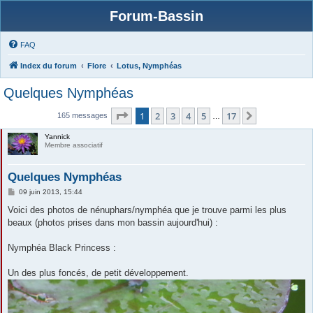
Forum-Bassin
FAQ
Index du forum
Flore
Lotus, Nymphéas
Quelques Nymphéas
Page
1
sur
17
1
2
3
4
5
17
Suivante
165 messages
…
Yannick
Membre associatif
Quelques Nymphéas
M
09 juin 2013, 15:44
e
s
Voici des photos de nénuphars/nymphéa que je trouve parmi les plus
s
beaux (photos prises dans mon bassin aujourd'hui) :
a
g
e
Nymphéa Black Princess :
Un des plus foncés, de petit développement.