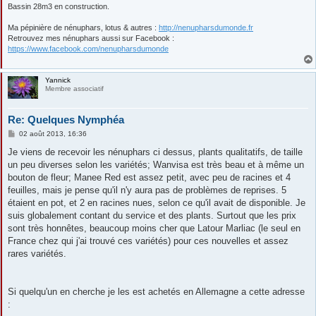
Bassin 28m3 en construction.
Ma pépinière de nénuphars, lotus & autres :
http://nenupharsdumonde.fr
Retrouvez mes nénuphars aussi sur Facebook :
https://www.facebook.com/nenupharsdumonde
Yannick
Membre associatif
Re: Quelques Nymphéa
M
02 août 2013, 16:36
e
s
Je viens de recevoir les nénuphars ci dessus, plants qualitatifs, de taille
s
un peu diverses selon les variétés; Wanvisa est très beau et à même un
a
g
bouton de fleur; Manee Red est assez petit, avec peu de racines et 4
e
feuilles, mais je pense qu'il n'y aura pas de problèmes de reprises. 5
étaient en pot, et 2 en racines nues, selon ce qu'il avait de disponible. Je
suis globalement contant du service et des plants. Surtout que les prix
sont très honnêtes, beaucoup moins cher que Latour Marliac (le seul en
France chez qui j'ai trouvé ces variétés) pour ces nouvelles et assez
rares variétés.
Si quelqu'un en cherche je les est achetés en Allemagne a cette adresse
: