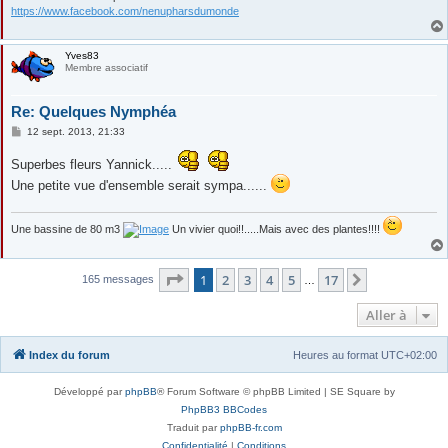
https://www.facebook.com/nenupharsdumonde
Yves83
Membre associatif
Re: Quelques Nymphéa
M
12 sept. 2013, 21:33
e
s
Superbes fleurs Yannick.....
s
a
Une petite vue d'ensemble serait sympa......
g
e
Une bassine de 80 m3
Un vivier quoi!!.....Mais avec des plantes!!!!
Page
1
sur
17
1
2
3
4
5
17
Suivante
165 messages
…
Aller à
Index du forum
Heures au format
UTC+02:00
Développé par
phpBB
® Forum Software © phpBB Limited | SE Square by
PhpBB3 BBCodes
Traduit par
phpBB-fr.com
Confidentialité
|
Conditions