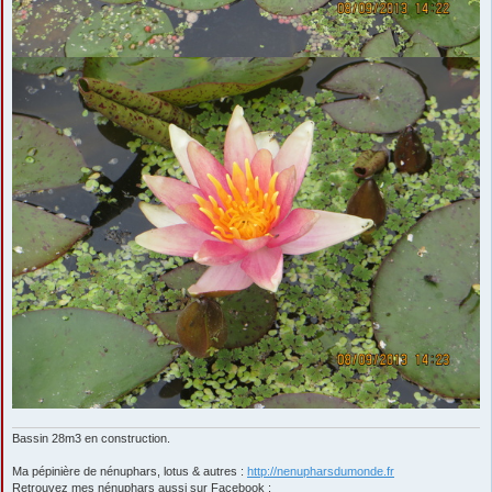
Bassin 28m3 en construction.
Ma pépinière de nénuphars, lotus & autres :
http://nenupharsdumonde.fr
Retrouvez mes nénuphars aussi sur Facebook :