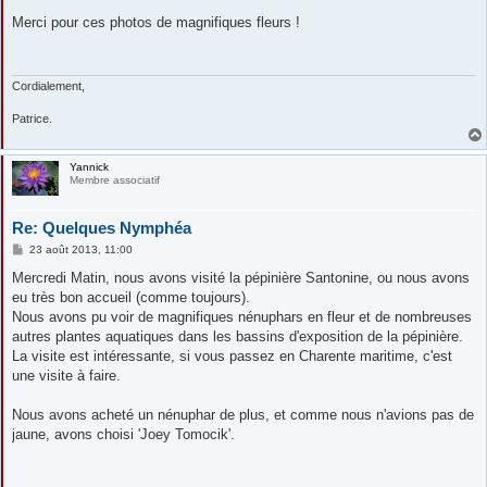
e
s
Merci pour ces photos de magnifiques fleurs !
s
a
g
e
Cordialement,
Patrice.
Yannick
Membre associatif
Re: Quelques Nymphéa
M
23 août 2013, 11:00
e
s
Mercredi Matin, nous avons visité la pépinière Santonine, ou nous avons
s
eu très bon accueil (comme toujours).
a
g
Nous avons pu voir de magnifiques nénuphars en fleur et de nombreuses
e
autres plantes aquatiques dans les bassins d'exposition de la pépinière.
La visite est intéressante, si vous passez en Charente maritime, c'est
une visite à faire.
Nous avons acheté un nénuphar de plus, et comme nous n'avions pas de
jaune, avons choisi 'Joey Tomocik'.