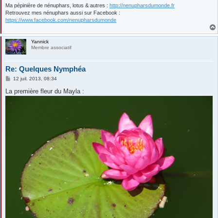
Ma pépinière de nénuphars, lotus & autres :
http://nenupharsdumonde.fr
Retrouvez mes nénuphars aussi sur Facebook :
https://www.facebook.com/nenupharsdumonde
Yannick
Membre associatif
Re: Quelques Nymphéa
M
12 juil. 2013, 08:34
e
s
La première fleur du Mayla :
s
a
g
e