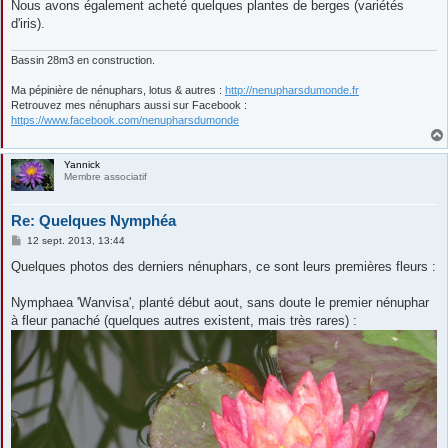
Nous avons également acheté quelques plantes de berges (variétés
d'iris).
Bassin 28m3 en construction.
Ma pépinière de nénuphars, lotus & autres :
http://nenupharsdumonde.fr
Retrouvez mes nénuphars aussi sur Facebook :
https://www.facebook.com/nenupharsdumonde
Yannick
Membre associatif
Re: Quelques Nymphéa
M
12 sept. 2013, 13:44
e
s
Quelques photos des derniers nénuphars, ce sont leurs premières fleurs :
s
a
g
Nymphaea 'Wanvisa', planté début aout, sans doute le premier nénuphar
e
à fleur panaché (quelques autres existent, mais très rares) :