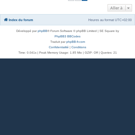
Aller à
Index du forum
Heures au format
UTC+02:00
Développé par
phpBB
® Forum Software © phpBB Limited | SE Square by
PhpBB3 BBCodes
Traduit par
phpBB-fr.com
Confidentialité
|
Conditions
Time: 0.041s
| Peak Memory Usage: 1.85 Mio | GZIP: Off |
Queries: 21