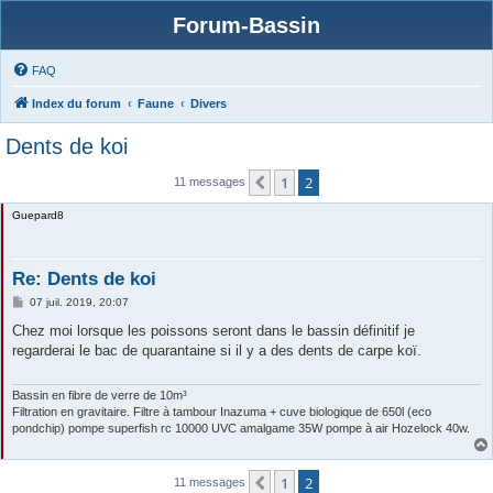
Forum-Bassin
FAQ
Index du forum
Faune
Divers
Dents de koi
1
2
Précédente
11 messages
Guepard8
Re: Dents de koi
M
07 juil. 2019, 20:07
e
s
Chez moi lorsque les poissons seront dans le bassin définitif je
s
regarderai le bac de quarantaine si il y a des dents de carpe koï.
a
g
e
Bassin en fibre de verre de 10m³
Filtration en gravitaire. Filtre à tambour Inazuma + cuve biologique de 650l (eco
pondchip) pompe superfish rc 10000 UVC amalgame 35W pompe à air Hozelock 40w.
1
2
Précédente
11 messages