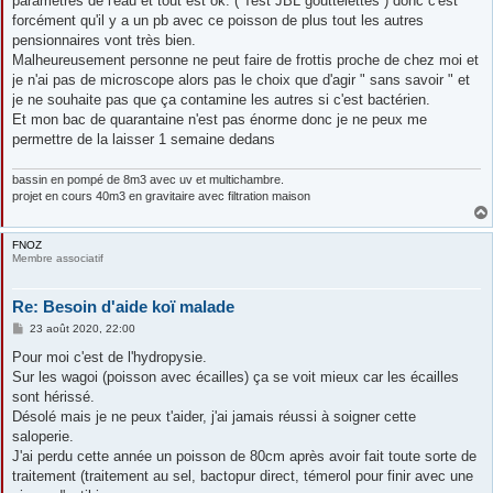
paramètres de l'eau et tout est ok. ( Test JBL gouttelettes ) donc c'est
a
g
forcément qu'il y a un pb avec ce poisson de plus tout les autres
e
pensionnaires vont très bien.
Malheureusement personne ne peut faire de frottis proche de chez moi et
je n'ai pas de microscope alors pas le choix que d'agir " sans savoir " et
je ne souhaite pas que ça contamine les autres si c'est bactérien.
Et mon bac de quarantaine n'est pas énorme donc je ne peux me
permettre de la laisser 1 semaine dedans
bassin en pompé de 8m3 avec uv et multichambre.
projet en cours 40m3 en gravitaire avec filtration maison
FNOZ
Membre associatif
Re: Besoin d'aide koï malade
M
23 août 2020, 22:00
e
s
Pour moi c'est de l'hydropysie.
s
Sur les wagoi (poisson avec écailles) ça se voit mieux car les écailles
a
g
sont hérissé.
e
Désolé mais je ne peux t'aider, j'ai jamais réussi à soigner cette
saloperie.
J'ai perdu cette année un poisson de 80cm après avoir fait toute sorte de
traitement (traitement au sel, bactopur direct, témerol pour finir avec une