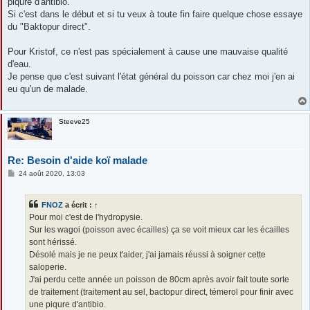
piqure d'antibio.
Si c'est dans le début et si tu veux à toute fin faire quelque chose essaye
du "Baktopur direct".
Pour Kristof, ce n'est pas spécialement à cause une mauvaise qualité
d'eau.
Je pense que c'est suivant l'état général du poisson car chez moi j'en ai
eu qu'un de malade.
Steeve25
Re: Besoin d'aide koï malade
M
24 août 2020, 13:03
e
s
s
FNOZ
a écrit :
↑
a
g
Pour moi c'est de l'hydropysie.
e
Sur les wagoi (poisson avec écailles) ça se voit mieux car les écailles
sont hérissé.
Désolé mais je ne peux t'aider, j'ai jamais réussi à soigner cette
saloperie.
J'ai perdu cette année un poisson de 80cm après avoir fait toute sorte
de traitement (traitement au sel, bactopur direct, témerol pour finir avec
une piqure d'antibio.