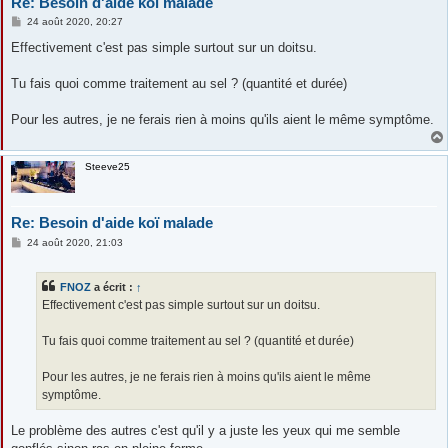
Re: Besoin d'aide koï malade
M
24 août 2020, 20:27
e
s
Effectivement c'est pas simple surtout sur un doitsu.
s
a
g
Tu fais quoi comme traitement au sel ? (quantité et durée)
e
Pour les autres, je ne ferais rien à moins qu'ils aient le même symptôme.
Steeve25
Re: Besoin d'aide koï malade
M
24 août 2020, 21:03
e
s
s
FNOZ
a écrit :
↑
a
g
Effectivement c'est pas simple surtout sur un doitsu.
e
Tu fais quoi comme traitement au sel ? (quantité et durée)
Pour les autres, je ne ferais rien à moins qu'ils aient le même
symptôme.
Le problème des autres c'est qu'il y a juste les yeux qui me semble