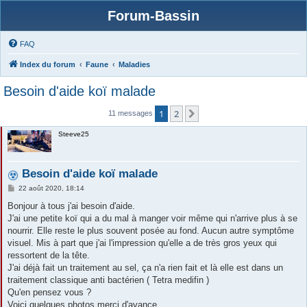
Forum-Bassin
FAQ
Index du forum
Faune
Maladies
Besoin d'aide koï malade
1
2
Suivante
11 messages
Steeve25
Besoin d'aide koï malade
M
22 août 2020, 18:14
e
s
Bonjour à tous j'ai besoin d'aide.
s
J'ai une petite koï qui a du mal à manger voir même qui n'arrive plus à se
a
g
nourrir. Elle reste le plus souvent posée au fond. Aucun autre symptôme
e
visuel. Mis à part que j'ai l'impression qu'elle a de très gros yeux qui
ressortent de la tête.
J'ai déjà fait un traitement au sel, ça n'a rien fait et là elle est dans un
traitement classique anti bactérien ( Tetra medifin )
Qu'en pensez vous ?
Voici quelques photos merci d'avance.