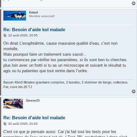
Kristof
Membre associatif
Re: Besoin d'aide koï malade
M
22 août 2020, 20:55
e
s
On dirait L'exophtalmie, cause mauvaise qualité d’eau, c’est non
s
mortelle.
a
g
Mais pourquoi faire un traitement sans savoir...
e
tu commences par vérifier tes paramètres, si ils sont bon tu cherches
plus loin avec un frotti si tu as un microscope et suivant le résultat tu
agis ou tu patientes que tout rentre dans l’ordre.
Bassin 40m3 filtration gravitaire comprise, 2 bondes, 2 skimmer de berge, collecteur,
Fat, cuve bio 20 TJ
Steeve25
Re: Besoin d'aide koï malade
M
22 août 2020, 21:02
e
s
C'est ce que je pensais aussi. Car j'ai fait tout les tests pour les
s