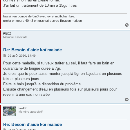
gonflés sinon ras en pleine forme.
J'ai fait un traitement de 10min a 15gr/ litres
bassin en pompé de 8m3 avec uv et multichambre.
projet en cours 40m3 en gravitaire avec filtration maison
FNOZ
Membre associatif
Re: Besoin d'aide koï malade
M
26 août 2020, 14:49
e
s
Pour cette maladie, si tu veux traiter au sel, il faut faire un bain en
s
quarantaine de longue durée à 7gr.
a
g
Je crois que tu peux aussi monter jusqu'à 9gr en l'ajoutant en plusieurs
e
fois et plusieurs jours.
Faire le bain jusqu'à la disparition du problème.
Ensuite changement d'eau en plusieurs fois sur plusieurs jours pour
revenir à une eau non salée
fred68
Membre associatif
Re: Besoin d'aide koï malade
M
26 août 2020, 16:29