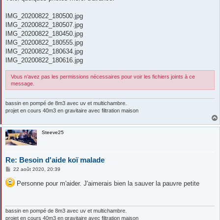
IMG_20200822_180500.jpg
IMG_20200822_180507.jpg
IMG_20200822_180450.jpg
IMG_20200822_180555.jpg
IMG_20200822_180634.jpg
IMG_20200822_180616.jpg
Vous n’avez pas les permissions nécessaires pour voir les fichiers joints à ce
message.
bassin en pompé de 8m3 avec uv et multichambre.
projet en cours 40m3 en gravitaire avec filtration maison
Steeve25
Re: Besoin d'aide koï malade
M
22 août 2020, 20:39
e
s
Personne pour m'aider. J'aimerais bien la sauver la pauvre petite
s
a
g
e
bassin en pompé de 8m3 avec uv et multichambre.
projet en cours 40m3 en gravitaire avec filtration maison