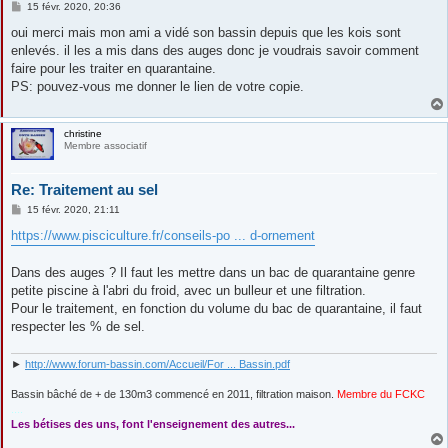
M
15 févr. 2020, 20:36
e
s
oui merci mais mon ami a vidé son bassin depuis que les kois sont
s
enlevés. il les a mis dans des auges donc je voudrais savoir comment
a
g
faire pour les traiter en quarantaine.
e
PS: pouvez-vous me donner le lien de votre copie.
christine
Membre associatif
Re: Traitement au sel
M
15 févr. 2020, 21:11
e
s
https://www.pisciculture.fr/conseils-po ... d-ornement
s
a
g
Dans des auges ? Il faut les mettre dans un bac de quarantaine genre
e
petite piscine à l'abri du froid, avec un bulleur et une filtration.
Pour le traitement, en fonction du volume du bac de quarantaine, il faut
respecter les % de sel.
►
http://www.forum-bassin.com/Accueil/For ... Bassin.pdf
Bassin bâché de + de 130m3 commencé en 2011, filtration maison.
Membre du FCKC
....
Les bétises des uns, font l'enseignement des autres...