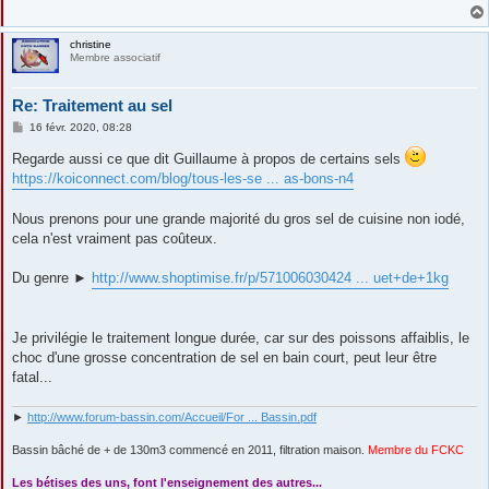
christine
Membre associatif
Re: Traitement au sel
M
16 févr. 2020, 08:28
e
s
Regarde aussi ce que dit Guillaume à propos de certains sels
s
https://koiconnect.com/blog/tous-les-se ... as-bons-n4
a
g
e
Nous prenons pour une grande majorité du gros sel de cuisine non iodé,
cela n'est vraiment pas coûteux.
Du genre ►
http://www.shoptimise.fr/p/571006030424 ... uet+de+1kg
Je privilégie le traitement longue durée, car sur des poissons affaiblis, le
choc d'une grosse concentration de sel en bain court, peut leur être
fatal...
►
http://www.forum-bassin.com/Accueil/For ... Bassin.pdf
Bassin bâché de + de 130m3 commencé en 2011, filtration maison.
Membre du FCKC
....
Les bétises des uns, font l'enseignement des autres...