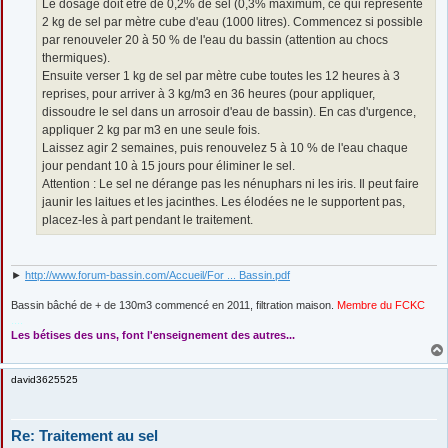
Le dosage doit être de 0,2% de sel (0,3% maximum, ce qui représente
2 kg de sel par mètre cube d'eau (1000 litres). Commencez si possible
par renouveler 20 à 50 % de l'eau du bassin (attention au chocs
thermiques).
Ensuite verser 1 kg de sel par mètre cube toutes les 12 heures à 3
reprises, pour arriver à 3 kg/m3 en 36 heures (pour appliquer,
dissoudre le sel dans un arrosoir d'eau de bassin). En cas d'urgence,
appliquer 2 kg par m3 en une seule fois.
Laissez agir 2 semaines, puis renouvelez 5 à 10 % de l'eau chaque
jour pendant 10 à 15 jours pour éliminer le sel.
Attention : Le sel ne dérange pas les nénuphars ni les iris. Il peut faire
jaunir les laitues et les jacinthes. Les élodées ne le supportent pas,
placez-les à part pendant le traitement.
►
http://www.forum-bassin.com/Accueil/For ... Bassin.pdf
Bassin bâché de + de 130m3 commencé en 2011, filtration maison.
Membre du FCKC
....
Les bétises des uns, font l'enseignement des autres...
david3625525
Re: Traitement au sel