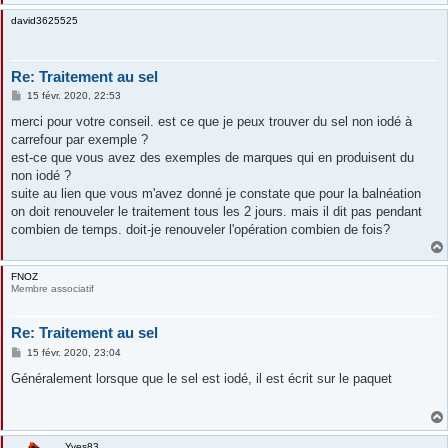
david3625525
Re: Traitement au sel
M
15 févr. 2020, 22:53
e
s
merci pour votre conseil. est ce que je peux trouver du sel non iodé à
s
carrefour par exemple ?
a
g
est-ce que vous avez des exemples de marques qui en produisent du
e
non iodé ?
suite au lien que vous m'avez donné je constate que pour la balnéation
on doit renouveler le traitement tous les 2 jours. mais il dit pas pendant
combien de temps. doit-je renouveler l'opération combien de fois?
FNOZ
Membre associatif
Re: Traitement au sel
M
15 févr. 2020, 23:04
e
s
Généralement lorsque que le sel est iodé, il est écrit sur le paquet
s
a
g
e
Yves83