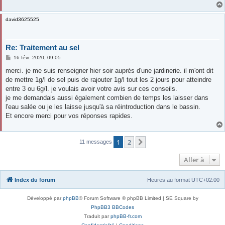
david3625525
Re: Traitement au sel
M
16 févr. 2020, 09:05
e
s
merci. je me suis renseigner hier soir auprès d'une jardinerie. il m'ont dit
s
de mettre 1g/l de sel puis de rajouter 1g/l tout les 2 jours pour atteindre
a
g
entre 3 ou 6g/l. je voulais avoir votre avis sur ces conseils.
e
je me demandais aussi également combien de temps les laisser dans
l'eau salée ou je les laisse jusqu'à sa réintroduction dans le bassin.
Et encore merci pour vos réponses rapides.
1
2
Suivante
11 messages
Aller à
Index du forum
Heures au format
UTC+02:00
Développé par
phpBB
® Forum Software © phpBB Limited | SE Square by
PhpBB3 BBCodes
Traduit par
phpBB-fr.com