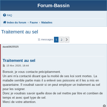
Forum-Bassin
FAQ
Index du forum
Faune
Maladies
Traitement au sel
1
2
Suivante
11 messages
david3625525
Traitement au sel
M
15 févr. 2020, 18:44
e
s
Bonsoir, je vous contacte précipitamment.
s
Un ami m'a contacté disant que la moitié de ses koi sont mortes. La
a
g
maladie semble partie mais il a enlevé ses poissons et il les a mis en
e
quarantaine. Il voudrait savoir si on peut employer un traitement au sel
pour les soigner.
Donc je voudrais savoir quelle dose de sel mettre par litre et combien de
temps et avec quel type de sel.
Merci de votre attention.