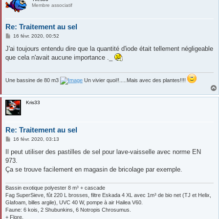
Membre associatif
Re: Traitement au sel
M
16 févr. 2020, 00:52
e
s
J'ai toujours entendu dire que la quantité d'iode était tellement négligeable
s
que cela n'avait aucune importance ._
a
g
e
Une bassine de 80 m3
Un vivier quoi!!.....Mais avec des plantes!!!!
Kris33
Re: Traitement au sel
M
16 févr. 2020, 03:13
e
s
Il peut utiliser des pastilles de sel pour lave-vaisselle avec norme EN
s
973.
a
g
Ça se trouve facilement en magasin de bricolage par exemple.
e
Bassin exotique polyester 8 m³ + cascade
Fag SuperSieve, fût 220 L brosses, filtre Eskada 4 XL avec 1m³ de bio net (TJ et Helix,
Glafoam, billes argile), UVC 40 W, pompe à air Hailea V60.
Faune: 6 kois, 2 Shubunkins, 6 Notropis Chrosumus.
+ Flore.