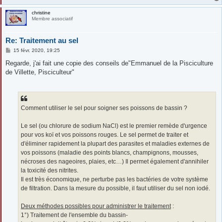
christine
Membre associatif
Re: Traitement au sel
M
15 févr. 2020, 19:25
e
s
Regarde, j'ai fait une copie des conseils de"Emmanuel de la Pisciculture
s
de Villette, Pisciculteur"
a
g
e
Comment utiliser le sel pour soigner ses poissons de bassin ?
Le sel (ou chlorure de sodium NaCl) est le premier remède d'urgence
pour vos koï et vos poissons rouges. Le sel permet de traiter et
d'éliminer rapidement la plupart des parasites et maladies externes de
vos poissons (maladie des points blancs, champignons, mousses,
nécroses des nageoires, plaies, etc…) Il permet également d'annihiler
la toxicité des nitrites.
Il est très économique, ne perturbe pas les bactéries de votre système
de filtration. Dans la mesure du possible, il faut utiliser du sel non iodé.
Deux méthodes possibles pour administrer le traitement
:
1°) Traitement de l'ensemble du bassin-