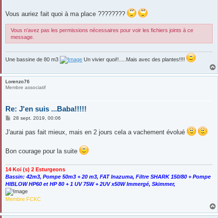
Vous auriez fait quoi à ma place ????????
Vous n’avez pas les permissions nécessaires pour voir les fichiers joints à ce
message.
Une bassine de 80 m3
Un vivier quoi!!.....Mais avec des plantes!!!!
Lorenzo76
Membre associatif
Re: J'en suis ...Baba!!!!!
M
28 sept. 2019, 00:06
e
s
J'aurai pas fait mieux, mais en 2 jours cela a vachement évolué
s
a
g
Bon courage pour la suite
e
14 Koï (s) 2 Esturgeons
Bassin: 42m3, Pompe 50m3 + 20 m3, FAT Inazuma, Filtre SHARK 150/80 + Pompe
HIBLOW HP60 et HP 80 + 1 UV 75W + 2UV x50W Immergé, Skimmer,
Membre FCKC