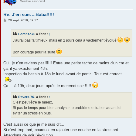
Membre associatif
Re: J'en suis ...Baba!!!!!
M
28 sept. 2019, 09:17
e
s
s
Lorenzo76
a écrit :
↑
a
g
J'aurai pas fait mieux, mais en 2 jours cela a vachement évolué
e
Bon courage pour la suite
Oui, je n'en reviens pas!!!!!! Entre une petite tache de moins d'un cm et
ça, il ya exactement 48h.
Inspection du bassin à 18h le lundi avant de partir...Tout est correct...
Ça.... à 19h, deux jours après le mercredi soir !!!!!
Revers-76-
a écrit :
↑
C’est peut-être le mieux,
Si pas le temps pour bien analyser le problème et traiter, autant lui
éviter un stress en plus.
C'est aussi ce que je me suis dit....
Si c'est trop tard, pourquoi en rajouter une couche en la stressant.....
Attendons de voir l'évolution......