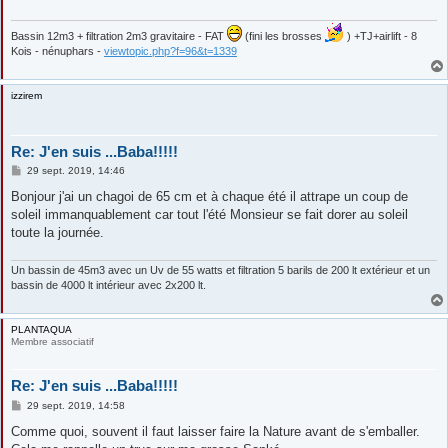
g
e
Bassin 12m3 + filtration 2m3 gravitaire - FAT
(fini les brosses
) +TJ+airlift - 8
Kois - nénuphars -
viewtopic.php?f=96&t=1339
izzirem
Re: J'en suis ...Baba!!!!!
M
29 sept. 2019, 14:46
e
s
Bonjour j'ai un chagoi de 65 cm et à chaque été il attrape un coup de
s
soleil immanquablement car tout l'été Monsieur se fait dorer au soleil
a
g
toute la journée.
e
Un bassin de 45m3 avec un Uv de 55 watts et filtration 5 barils de 200 lt extérieur et un
bassin de 4000 lt intérieur avec 2x200 lt.
PLANTAQUA
Membre associatif
Re: J'en suis ...Baba!!!!!
M
29 sept. 2019, 14:58
e
s
Comme quoi, souvent il faut laisser faire la Nature avant de s'emballer.
s