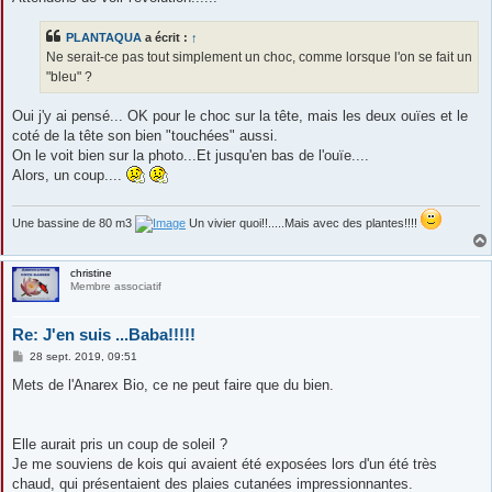
PLANTAQUA
a écrit :
↑
Ne serait-ce pas tout simplement un choc, comme lorsque l'on se fait un
"bleu" ?
Oui j'y ai pensé... OK pour le choc sur la tête, mais les deux ouïes et le
coté de la tête son bien "touchées" aussi.
On le voit bien sur la photo...Et jusqu'en bas de l'ouïe....
Alors, un coup....
Une bassine de 80 m3
Un vivier quoi!!.....Mais avec des plantes!!!!
christine
Membre associatif
Re: J'en suis ...Baba!!!!!
M
28 sept. 2019, 09:51
e
s
Mets de l'Anarex Bio, ce ne peut faire que du bien.
s
a
g
e
Elle aurait pris un coup de soleil ?
Je me souviens de kois qui avaient été exposées lors d'un été très
chaud, qui présentaient des plaies cutanées impressionnantes.