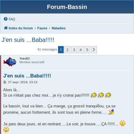
Forum-Bassin
FAQ
Index du forum
Faune
Maladies
J'en suis ...Baba!!!!!
1
2
3
4
5
Suivante
41 messages
Yves83
Membre associatif
J'en suis ...Baba!!!!!
M
27 sept. 2019, 23:13
e
s
Alors là...
s
Si ce n'était pas chez moi....je n'y croirai pas!!!!!!!
a
g
e
Le bassin, tout va bien... Ça mange, ça grossit tranquillou, ça se
promène, aucun frottement, ils sont tous en pleine forme.....
Je pars deux jours, et en rentrant.....Le soir, je trouve.....ÇA !!!!!!...