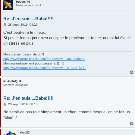
Revers-76-
Membre associatif
Re: J'en suis ...Baba!!!!!
M
28 sept. 2019, 04:29
e
s
C’est peut-être le mieux,
s
Si pas le temps pour bien analyser le problème et traiter, autant lui éviter
a
g
un stress en plus.
e
Mon premier bassin de 3m3
http://www.forum-bassin.com/forum/view ... de+bonheur
Mon agrandissement pour passer à 11m3
http://www.forum-bassin.com/forum/view ... e+3m3+à+11
PLANTAQUA
Membre associatif
Re: J'en suis ...Baba!!!!!
M
28 sept. 2019, 08:15
e
s
Ne serait-ce pas tout simplement un choc, comme lorsque l'on se fait un
s
"bleu" ?
a
g
e
Yves83