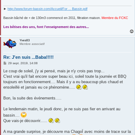
►
http://www.forum-bassin.com/Accueil/For ... Bassin.pdf
Bassin bâché de + de 130m3 commencé en 2011, filtration maison.
Membre du FCKC
....
Les bétises des uns, font l'enseignement des autres...
Yves83
Membre associatif
Re: J'en suis ...Baba!!!!!
M
29 sept. 2019, 14:08
e
s
Le coup de soleil, j'y ai pensé, mais je n'y crois pas trop...
s
C'est vrai qu'il fait encore super beau ici, soleil toute la journée et BBQ
a
g
toujours en fonctionnement.... Mais il y a eu beaucoup plus chaud et
e
ensoleillé et jamais eu ce phénomène.....
Bon, la suite des événements.....
Le lendemain matin, le jeudi donc, je ne suis pas fier en arrivant au
bassin....
Que vais-je découvrir......
A ma grande surprise, je découvre ma ChagoÏ avec moins de trace sur la