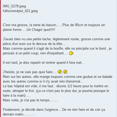
IMG_5278.jpeg
fullsizeoutput_421.jpeg
C'est ma grosse, la reine du bassin......Plus de 95cm et toujours en
pleine forme.....Un Chagoï quoi!!!!!
J'avais bien vu une petite tache, légèrement rosée, grosse comme une
pièce d'un euro sur le dessus de la tête....
Mais comme quand il s'agit de la bouffe, elle se précipite sur le bord , je
pensais à un petit coup, rien d'inquiétant....
Il est tard, je dois repartir et rentrer quand il fera nuit...
J'hésite, je ne sais pas quoi faire....
Rien sur les autres, elle mange toujours comme une goulue et se balade
avec les autres comme si il n'y avait rien d'anormal...
Le bac hôpital est vide, il me faut ..disons 1/2 heure pour le mettre en
route, attraper le Koï..(ça ce n'est pas le plus dur, je pourrai presque le
faire à la main) ....
Mais voila, je n'ai pas le temps........
Finalement, je décide dans l'urgence....De ne rien faire et de voir ça
demain matin...........