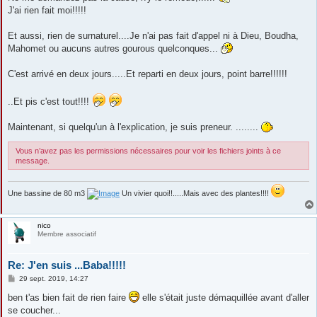
J'ai rien fait moi!!!!!
Et aussi, rien de surnaturel....Je n'ai pas fait d'appel ni à Dieu, Boudha,
Mahomet ou aucuns autres gourous quelconques...
C'est arrivé en deux jours.....Et reparti en deux jours, point barre!!!!!!
..Et pis c'est tout!!!!
Maintenant, si quelqu'un à l'explication, je suis preneur. ........
Vous n’avez pas les permissions nécessaires pour voir les fichiers joints à ce
message.
Une bassine de 80 m3
Un vivier quoi!!.....Mais avec des plantes!!!!
nico
Membre associatif
Re: J'en suis ...Baba!!!!!
M
29 sept. 2019, 14:27
e
s
ben t'as bien fait de rien faire
elle s'était juste démaquillée avant d'aller
s
se coucher...
a