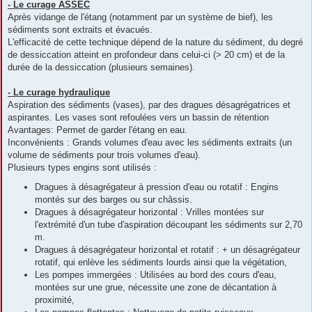
- Le curage ASSEC
Après vidange de l'étang (notamment par un système de bief), les
sédiments sont extraits et évacués.
L'efficacité de cette technique dépend de la nature du sédiment, du degré
de dessiccation atteint en profondeur dans celui-ci (> 20 cm) et de la
durée de la dessiccation (plusieurs semaines).
- Le curage hydraulique
Aspiration des sédiments (vases), par des dragues désagrégatrices et
aspirantes. Les vases sont refoulées vers un bassin de rétention
Avantages: Permet de garder l'étang en eau.
Inconvénients : Grands volumes d'eau avec les sédiments extraits (un
volume de sédiments pour trois volumes d'eau).
Plusieurs types engins sont utilisés :
Dragues à désagrégateur à pression d'eau ou rotatif : Engins
montés sur des barges ou sur châssis.
Dragues à désagrégateur horizontal : Vrilles montées sur
l'extrémité d'un tube d'aspiration découpant les sédiments sur 2,70
m.
Dragues à désagrégateur horizontal et rotatif : + un désagrégateur
rotatif, qui enlève les sédiments lourds ainsi que la végétation,
Les pompes immergées : Utilisées au bord des cours d'eau,
montées sur une grue, nécessite une zone de décantation à
proximité,