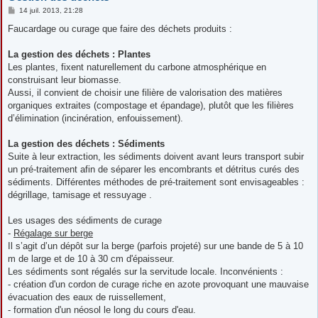
M
14 juil. 2013, 21:28
e
s
Faucardage ou curage que faire des déchets produits :
s
a
g
La gestion des déchets : Plantes
e
Les plantes, fixent naturellement du carbone atmosphérique en
construisant leur biomasse.
Aussi, il convient de choisir une filière de valorisation des matières
organiques extraites (compostage et épandage), plutôt que les filières
d’élimination (incinération, enfouissement).
La gestion des déchets : Sédiments
Suite à leur extraction, les sédiments doivent avant leurs transport subir
un pré-traitement afin de séparer les encombrants et détritus curés des
sédiments. Différentes méthodes de pré-traitement sont envisageables :
dégrillage, tamisage et ressuyage .
Les usages des sédiments de curage
-
Régalage sur berge
Il s’agit d’un dépôt sur la berge (parfois projeté) sur une bande de 5 à 10
m de large et de 10 à 30 cm d'épaisseur.
Les sédiments sont régalés sur la servitude locale. Inconvénients :
- création d'un cordon de curage riche en azote provoquant une mauvaise
évacuation des eaux de ruissellement,
- formation d'un néosol le long du cours d'eau.