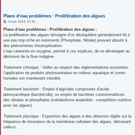
Plans d'eau problèmes : Prolifération des algues
M
15 juil. 2013, 07:30
e
s
Plans d'eau problèmes : Prolifération des algues :
s
La prolifération des algues témoigne d’un déséquilibre généralement lié à
a
g
une eau trop riche en nutriments (Phosphate, Nitrate) pouvant aboutir à
e
des phénomènes d’eutrophisation.
L’eau carencée en oxygène, permet à ces espèces, de se développer au
détriment de la flore indigène.
Traitement chimique :
Veiller au respect des réglementations existantes,
l’application de produits phytosanitaires en milieux aquatique et zones
humides est maintenant interdite.
Traitement bactérien :
Emploi d’algicides composées d’acide
peroxyacétique (bactéricide), ou emploi de bactéries consommatrices
des nitrates et phosphates (métabolisme anaérobie - compétition nutritive
avec les algues).
Traitement physique :
Exposition des algues à des ultrasons réglés sur la
fréquence de résonance de la membrane cellulaire des algues, détruisant
celle-ci.