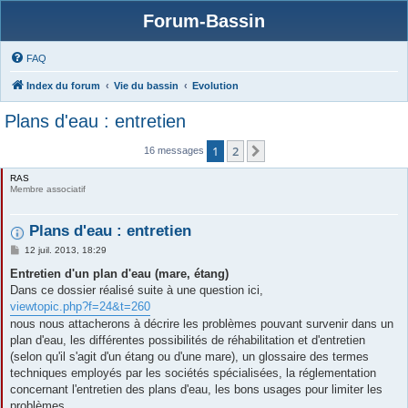
Forum-Bassin
FAQ
Index du forum
Vie du bassin
Evolution
Plans d'eau : entretien
1
2
Suivante
16 messages
RAS
Membre associatif
Plans d'eau : entretien
M
12 juil. 2013, 18:29
e
s
Entretien d'un plan d'eau (mare, étang)
s
Dans ce dossier réalisé suite à une question ici,
a
g
viewtopic.php?f=24&t=260
e
nous nous attacherons à décrire les problèmes pouvant survenir dans un
plan d'eau, les différentes possibilités de réhabilitation et d'entretien
(selon qu'il s'agit d'un étang ou d'une mare), un glossaire des termes
techniques employés par les sociétés spécialisées, la réglementation
concernant l'entretien des plans d'eau, les bons usages pour limiter les
problèmes...