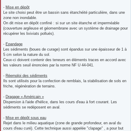
-
Mise en dépôt
Le site choisi peut être un bassin sans étanchéité particulière, dans une
zone non inondable.
On dit mise en dépôt confiné : si sur un site étanche et imperméable
(couverture argileuse et géomembrane avec un système de drainage pour
récupérer les lixiviats pollués).
-
Epandage
Les sédiments (boues de curage) sont épandus sur une épaisseur de 1 à
5 cm selon la nature du sol.
Ceux-ci doivent contenir des teneurs en éléments traces en accord avec
les valeurs seuil énoncées par la norme NF U 44-041.
-
Réemploi des sédiments
Ils sont utilisés pour la confection de remblais, la stabilisation de sols en
friche, régénération de terrains.
-
Dragage « Américain »
Dispersion à l'aide d'hélice, dans les cours d'eau à fort courant. Les
sédiments se redéposent en aval.
-
Mise en dépôt sous eau
Rejet dans le milieu aquatique (zone de grande profondeur, en aval du
cours d'eau curé). Cette technique aussi appelée "clapage" , a pour but