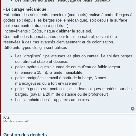
Les pompes flottantes : Nettoyage de petits ruisseaux.
- Le curage mécanique
Extraction des sédiments graveleux (compacts) réalisé à partir d'engins à
godets soit depuis les berges (pelle mécanique), soit depuis la surface
(pelle sur ponton, drague à godets…).
Inconvénients : Coûts, risque d'abimer le sous sol.
Ces méthodes traumatisantes pour le milieu naturel, doivent être
réservées à des cas avancés d'envasement et de colonisation.
Différents types d'engin sont utilisés :
Les "draglines" : pelleteuses les plus courantes. Le sol des berges
doit être sol stable et déboisé.
pelles hydrauliques : curage de cours d'eau de faible largeur
(inférieure à 15 m). Grande maniabilité.
pelles araignées : travail à partir de la berge, (zones
marécageuses ou à fort envasement)
pelles à godets sur pontons : pelles hydrauliques montées sur des
barges. (travail a 20 m de distance ou de profondeur)
Les "amphidredges" : appareils amphibies
RAS
Membre associatif
Gestion des déchets