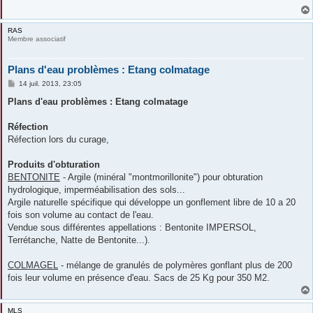
RAS
Membre associatif
Plans d'eau problèmes : Etang colmatage
M
14 juil. 2013, 23:05
e
s
Plans d'eau problèmes : Etang colmatage
s
a
g
Réfection
e
Réfection lors du curage,
Produits d'obturation
BENTONITE
- Argile (minéral "montmorillonite") pour obturation
hydrologique, imperméabilisation des sols...
Argile naturelle spécifique qui développe un gonflement libre de 10 a 20
fois son volume au contact de l'eau.
Vendue sous différentes appellations : Bentonite IMPERSOL,
Terrétanche, Natte de Bentonite...).
COLMAGEL
- mélange de granulés de polymères gonflant plus de 200
fois leur volume en présence d'eau. Sacs de 25 Kg pour 350 M2.
MLS