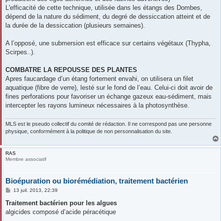
L'efficacité de cette technique, utilisée dans les étangs des Dombes,
dépend de la nature du sédiment, du degré de dessiccation atteint et de
la durée de la dessiccation (plusieurs semaines).
A l’opposé, une submersion est efficace sur certains végétaux (Thypha,
Scirpes..).
COMBATRE LA REPOUSSE DES PLANTES
Apres faucardage d’un étang fortement envahi, on utilisera un filet
aquatique (fibre de verre), lesté sur le fond de l’eau. Celui-ci doit avoir de
fines perforations pour favoriser un échange gazeux eau-sédiment, mais
intercepter les rayons lumineux nécessaires à la photosynthèse.
MLS est le pseudo collectif du comité de rédaction. Il ne correspond pas une personne
physique, conformément à la politique de non personnalisation du site.
RAS
Membre associatif
Bioépuration ou biorémédiation, traitement bactérien
M
13 juil. 2013, 22:39
e
s
Traitement bactérien pour les algues
s
algicides composé d’acide péracétique
a
g