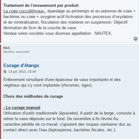
e
Traitement de l'envasement par produit
La craie coccolithyque :
épandage au printemps et en automne de craie +
bactéries ou craie + oxygène actif Activation des processus d’oxydation
et de minéralisation, floculation des matières en suspension. Objectif
diminution de 5cm de la couche de vase.
Vendue selon sociétés sous diverses appellation : NAUTEX,
RAS
Membre associatif
Curage d'étangs
M
13 juil. 2013, 22:40
e
s
Enlèvement simultané d'une épaisseur de vase importante et des
s
végétaux qui s'y sont implantés (rhizomes, tiges).
a
g
e
Choix des méthodes de curage
- Le curage manuel
Utilisation d'outils traditionnels (épuisette). A partir de la berge, consiste à
retirer la vase déposée sur le fond. De novembre à fin février.Au
caractère pénible de ce travail, s'ajoutent des risques sanitaires dus au
contact direct avec l'eau (leptospirose, bactéries fécales, etc.).