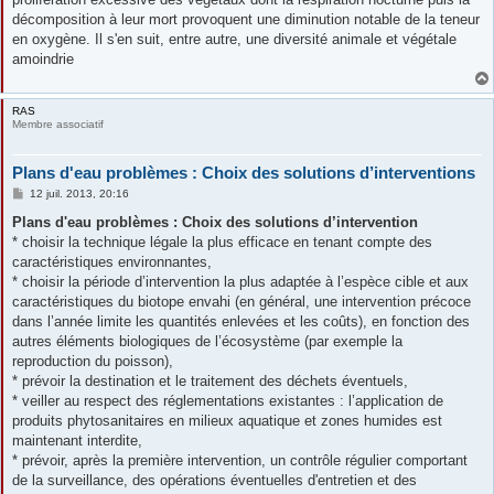
décomposition à leur mort provoquent une diminution notable de la teneur
en oxygène. Il s'en suit, entre autre, une diversité animale et végétale
amoindrie
RAS
Membre associatif
Plans d'eau problèmes : Choix des solutions d’interventions
M
12 juil. 2013, 20:16
e
s
Plans d'eau problèmes : Choix des solutions d’intervention
s
* choisir la technique légale la plus efficace en tenant compte des
a
g
caractéristiques environnantes,
e
* choisir la période d’intervention la plus adaptée à l’espèce cible et aux
caractéristiques du biotope envahi (en général, une intervention précoce
dans l’année limite les quantités enlevées et les coûts), en fonction des
autres éléments biologiques de l’écosystème (par exemple la
reproduction du poisson),
* prévoir la destination et le traitement des déchets éventuels,
* veiller au respect des réglementations existantes : l’application de
produits phytosanitaires en milieux aquatique et zones humides est
maintenant interdite,
* prévoir, après la première intervention, un contrôle régulier comportant
de la surveillance, des opérations éventuelles d'entretien et des