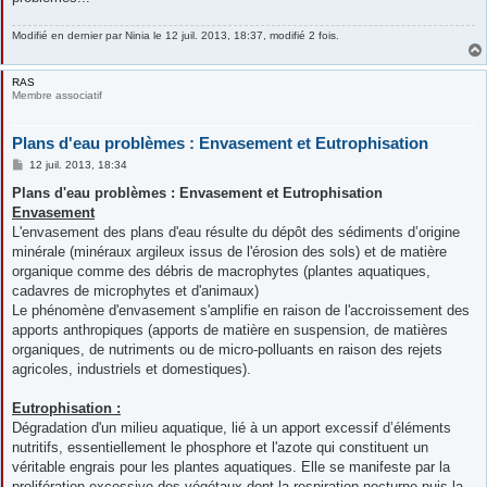
Modifié en dernier par
Ninia
le 12 juil. 2013, 18:37, modifié 2 fois.
RAS
Membre associatif
Plans d'eau problèmes : Envasement et Eutrophisation
M
12 juil. 2013, 18:34
e
s
Plans d'eau problèmes : Envasement et Eutrophisation
s
Envasement
a
g
L'envasement des plans d'eau résulte du dépôt des sédiments d’origine
e
minérale (minéraux argileux issus de l'érosion des sols) et de matière
organique comme des débris de macrophytes (plantes aquatiques,
cadavres de microphytes et d'animaux)
Le phénomène d'envasement s'amplifie en raison de l'accroissement des
apports anthropiques (apports de matière en suspension, de matières
organiques, de nutriments ou de micro-polluants en raison des rejets
agricoles, industriels et domestiques).
Eutrophisation :
Dégradation d'un milieu aquatique, lié à un apport excessif d’éléments
nutritifs, essentiellement le phosphore et l'azote qui constituent un
véritable engrais pour les plantes aquatiques. Elle se manifeste par la
prolifération excessive des végétaux dont la respiration nocturne puis la