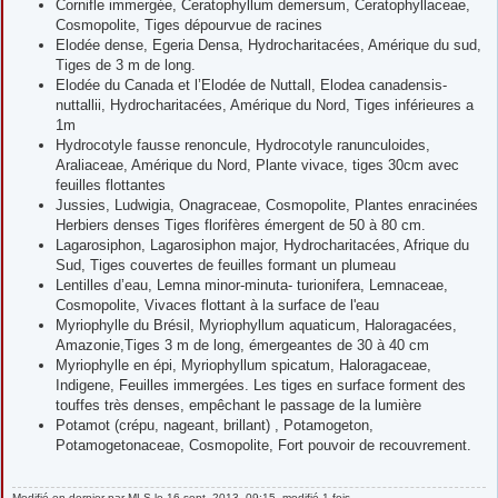
Cornifle immergée, Ceratophyllum demersum, Ceratophyllaceae,
Cosmopolite, Tiges dépourvue de racines
Elodée dense, Egeria Densa, Hydrocharitacées, Amérique du sud,
Tiges de 3 m de long.
Elodée du Canada et l’Elodée de Nuttall, Elodea canadensis-
nuttallii, Hydrocharitacées, Amérique du Nord, Tiges inférieures a
1m
Hydrocotyle fausse renoncule, Hydrocotyle ranunculoides,
Araliaceae, Amérique du Nord, Plante vivace, tiges 30cm avec
feuilles flottantes
Jussies, Ludwigia, Onagraceae, Cosmopolite, Plantes enracinées
Herbiers denses Tiges florifères émergent de 50 à 80 cm.
Lagarosiphon, Lagarosiphon major, Hydrocharitacées, Afrique du
Sud, Tiges couvertes de feuilles formant un plumeau
Lentilles d’eau, Lemna minor-minuta- turionifera, Lemnaceae,
Cosmopolite, Vivaces flottant à la surface de l'eau
Myriophylle du Brésil, Myriophyllum aquaticum, Haloragacées,
Amazonie,Tiges 3 m de long, émergeantes de 30 à 40 cm
Myriophylle en épi, Myriophyllum spicatum, Haloragaceae,
Indigene, Feuilles immergées. Les tiges en surface forment des
touffes très denses, empêchant le passage de la lumière
Potamot (crépu, nageant, brillant) , Potamogeton,
Potamogetonaceae, Cosmopolite, Fort pouvoir de recouvrement.
Modifié en dernier par
MLS
le 16 sept. 2013, 09:15, modifié 1 fois.