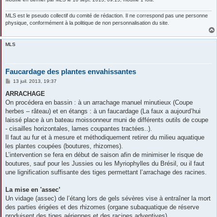
MLS est le pseudo collectif du comité de rédaction. Il ne correspond pas une personne
physique, conformément à la politique de non personnalisation du site.
MLS
Faucardage des plantes envahissantes
M
13 juil. 2013, 19:37
e
s
ARRACHAGE
s
On procédera en bassin : à un arrachage manuel minutieux (Coupe
a
g
herbes – râteau) et en étangs : à un faucardage (La faux a aujourd’hui
e
laissé place à un bateau moissonneur muni de différents outils de coupe
- cisailles horizontales, lames coupantes tractées..).
Il faut au fur et à mesure et méthodiquement retirer du milieu aquatique
les plantes coupées (boutures, rhizomes).
L’intervention se fera en début de saison afin de minimiser le risque de
boutures, sauf pour les Jussies ou les Myriophylles du Brésil, ou il faut
une lignification suffisante des tiges permettant l’arrachage des racines.
La mise en 'assec’
Un vidage (assec) de l’étang lors de gels sévères vise à entraîner la mort
des parties érigées et des rhizomes (organe subaquatique de réserve
produisent des tiges aériennes et des racines adventives)