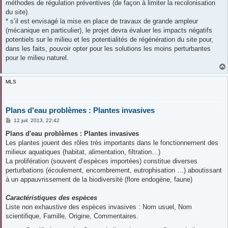
méthodes de régulation préventives (de façon à limiter la recolonisation
du site).
* s’il est envisagé la mise en place de travaux de grande ampleur
(mécanique en particulier), le projet devra évaluer les impacts négatifs
potentiels sur le milieu et les potentialités de régénération du site pour,
dans les faits, pouvoir opter pour les solutions les moins perturbantes
pour le milieu naturel.
MLS
Plans d'eau problèmes : Plantes invasives
M
12 juil. 2013, 22:42
e
s
Plans d'eau problèmes : Plantes invasives
s
Les plantes jouent des rôles très importants dans le fonctionnement des
a
g
milieux aquatiques (habitat, alimentation, filtration…)
e
La prolifération (souvent d’espèces importées) constitue diverses
perturbations (écoulement, encombrement, eutrophisation …) aboutissant
à un appauvrissement de la biodiversité (flore endogène, faune)
Caractéristiques des espèces
Liste non exhaustive des espèces invasives : Nom usuel, Nom
scientifique, Famille, Origine, Commentaires.