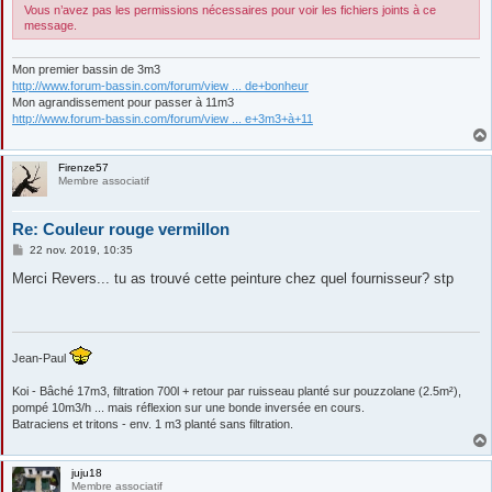
Vous n’avez pas les permissions nécessaires pour voir les fichiers joints à ce
message.
Mon premier bassin de 3m3
http://www.forum-bassin.com/forum/view ... de+bonheur
Mon agrandissement pour passer à 11m3
http://www.forum-bassin.com/forum/view ... e+3m3+à+11
Firenze57
Membre associatif
Re: Couleur rouge vermillon
M
22 nov. 2019, 10:35
e
s
Merci Revers... tu as trouvé cette peinture chez quel fournisseur? stp
s
a
g
e
Jean-Paul
Koi - Bâché 17m3, filtration 700l + retour par ruisseau planté sur pouzzolane (2.5m²),
pompé 10m3/h ... mais réflexion sur une bonde inversée en cours.
Batraciens et tritons - env. 1 m3 planté sans filtration.
juju18
Membre associatif