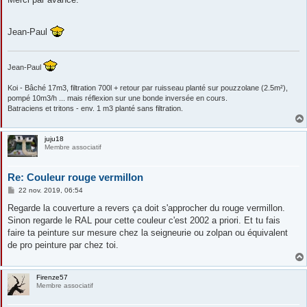
Jean-Paul
Jean-Paul
Koi - Bâché 17m3, filtration 700l + retour par ruisseau planté sur pouzzolane (2.5m²),
pompé 10m3/h ... mais réflexion sur une bonde inversée en cours.
Batraciens et tritons - env. 1 m3 planté sans filtration.
juju18
Membre associatif
Re: Couleur rouge vermillon
M
22 nov. 2019, 06:54
e
s
Regarde la couverture a revers ça doit s'approcher du rouge vermillon.
s
Sinon regarde le RAL pour cette couleur c'est 2002 a priori. Et tu fais
a
g
faire ta peinture sur mesure chez la seigneurie ou zolpan ou équivalent
e
de pro peinture par chez toi.
Firenze57
Membre associatif