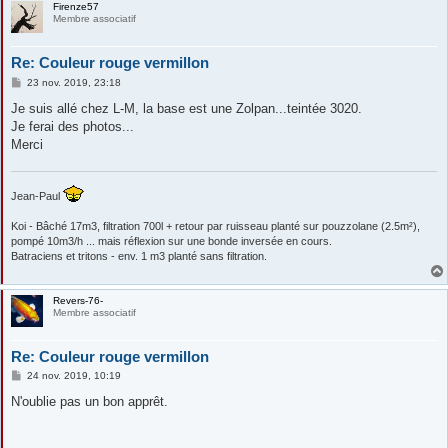
Firenze57
Membre associatif
Re: Couleur rouge vermillon
M
23 nov. 2019, 23:18
e
s
Je suis allé chez L-M, la base est une Zolpan...teintée 3020.
s
Je ferai des photos...
a
g
Merci
e
Jean-Paul
Koi - Bâché 17m3, filtration 700l + retour par ruisseau planté sur pouzzolane (2.5m²),
pompé 10m3/h ... mais réflexion sur une bonde inversée en cours.
Batraciens et tritons - env. 1 m3 planté sans filtration.
Revers-76-
Membre associatif
Re: Couleur rouge vermillon
M
24 nov. 2019, 10:19
e
s
N'oublie pas un bon apprêt.
s
a
g
e