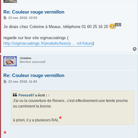
Re: Couleur rouge vermillon
M
22 nov. 2019, 10:53
e
s
Je dirais chez Colorine à Meaux, téléphone 01 60 25 16 20
s
a
g
regarde sur leur site sigmacoatings (
e
http://sigmacoatings.fr/produits/bois/p ... rol-futura
)
christine
Membre associatif
Re: Couleur rouge vermillon
M
22 nov. 2019, 11:43
e
s
s
Firenze57
a écrit :
↑
a
g
J'ai vu la couverture de Revers...c'est effectivement une teinte proche
e
ou carrément la bonne.
*
à priori, il y a plusieurs RAL
*