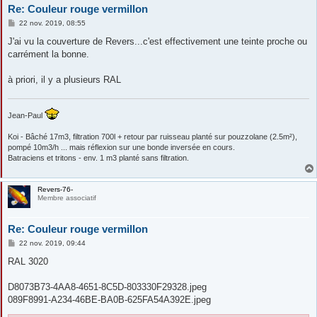
Re: Couleur rouge vermillon
M
22 nov. 2019, 08:55
e
s
J'ai vu la couverture de Revers...c'est effectivement une teinte proche ou
s
carrément la bonne.
a
g
e
à priori, il y a plusieurs RAL
Jean-Paul
Koi - Bâché 17m3, filtration 700l + retour par ruisseau planté sur pouzzolane (2.5m²),
pompé 10m3/h ... mais réflexion sur une bonde inversée en cours.
Batraciens et tritons - env. 1 m3 planté sans filtration.
Revers-76-
Membre associatif
Re: Couleur rouge vermillon
M
22 nov. 2019, 09:44
e
s
RAL 3020
s
a
g
D8073B73-4AA8-4651-8C5D-803330F29328.jpeg
e
089F8991-A234-46BE-BA0B-625FA54A392E.jpeg