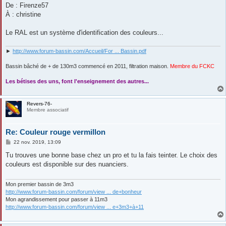
De : Firenze57
À : christine
Le RAL est un système d'identification des couleurs...
►
http://www.forum-bassin.com/Accueil/For ... Bassin.pdf
Bassin bâché de + de 130m3 commencé en 2011, filtration maison.
Membre du FCKC
....
Les bétises des uns, font l'enseignement des autres...
Revers-76-
Membre associatif
Re: Couleur rouge vermillon
M
22 nov. 2019, 13:09
e
s
Tu trouves une bonne base chez un pro et tu la fais teinter. Le choix des
s
couleurs est disponible sur des nuanciers.
a
g
e
Mon premier bassin de 3m3
http://www.forum-bassin.com/forum/view ... de+bonheur
Mon agrandissement pour passer à 11m3
http://www.forum-bassin.com/forum/view ... e+3m3+à+11