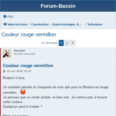
Forum-Bassin
FAQ
Index du forum
Construction
Autres bricolages, Aménagements Jardins
Techniques
Couleur rouge vermillon
1
2
Suivante
13 messages
Firenze57
Membre associatif
Couleur rouge vermillon
M
22 nov. 2019, 01:37
e
s
Bonjour à tous,
s
a
g
Je souhaite peindre la charpente de mon abri pour la filtration en rouge
e
vermillon...
Je pensais que ce serait simple, et bien non. Je n'arrive pas à trouver
cette couleur...
Quelqu'un peut-il m'aider ?
Merci par avance.