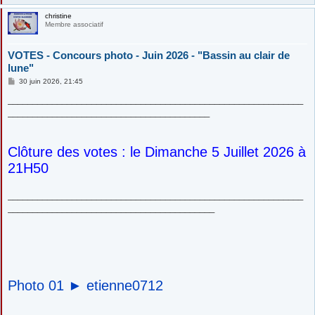
christine
Membre associatif
VOTES - Concours photo - Juin 2026 - "Bassin au clair de
lune"
M
30 juin 2026, 21:45
e
s
____________________________________________________________
s
_________________________________________
a
g
e
Clôture des votes : le Dimanche 5 Juillet 2026 à
21H50
____________________________________________________________
__________________________________________
Photo 01 ►
etienne0712