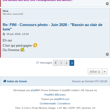
Les bétises des uns, font l'enseignement des autres...
Ninia
Membre associatif
Re: FINI - Concours photo - Juin 2026 - "Bassin au clair de
lune"
M
06 juil. 2026, 13:04
e
s
Eh oui
s
C'est qui perd-gagne
a
g
Ou l'inverse
e
1
2
3
Précédente
27 messages
Aller à
Index du forum
Heures au format
UTC+02:00
Développé par
phpBB
® Forum Software © phpBB Limited | SE Square by
PhpBB3 BBCodes
Traduit par
phpBB-fr.com
Confidentialité
|
Conditions
Time: 0.131s
| Peak Memory Usage: 1.97 Mio | GZIP: Off |
Queries: 23