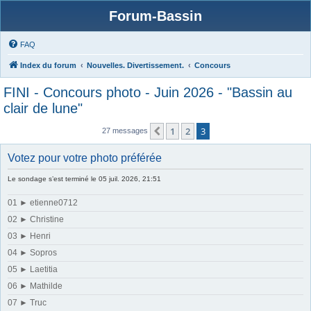
Forum-Bassin
FAQ
Index du forum
Nouvelles. Divertissement.
Concours
FINI - Concours photo - Juin 2026 - "Bassin au
clair de lune"
1
2
3
Précédente
27 messages
Votez pour votre photo préférée
Le sondage s’est terminé le 05 juil. 2026, 21:51
01 ► etienne0712
02 ► Christine
03 ► Henri
04 ► Sopros
05 ► Laetitia
06 ► Mathilde
07 ► Truc