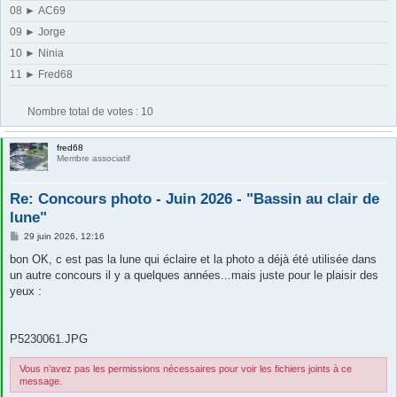
08 ► AC69
09 ► Jorge
10 ► Ninia
11 ► Fred68
Nombre total de votes :
10
fred68
Membre associatif
Re: Concours photo - Juin 2026 - "Bassin au clair de
lune"
M
29 juin 2026, 12:16
e
s
bon OK, c est pas la lune qui éclaire et la photo a déjà été utilisée dans
s
un autre concours il y a quelques années...mais juste pour le plaisir des
a
g
yeux :
e
P5230061.JPG
Vous n’avez pas les permissions nécessaires pour voir les fichiers joints à ce
message.