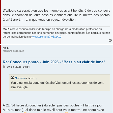
D’ailleurs ça serait bien que les membres ayant bénéficié de vos conseils
dans l'élaboration de leurs bassins viennent ensuite ici mettre des photos
à an*1 an+2 … afin que vous en voyez l’évolution
MARS est le pseudo collectif de l'équipe en charge de la modération protection du
forum. Il ne correspond pas une personne physique, conformément à la politique de non
personnalisation du site.
viewtopic.php?f=5&t=10
Ninia
Membre associatif
Re: Concours photo - Juin 2026 - "Bassin au clair de lune"
M
30 juin 2026, 16:54
e
s
s
Sopros
a écrit :
↑
a
g
Yen a qui ont la Lune qui éclaire Vachement les astronomes doivent
e
être aveuglé
À 21h34 heure du coucher ( du soleil pas des poules ) il fait très jour…
À 1h du mat ( j ai donc mis le réveil pour vous mettre une photo avec