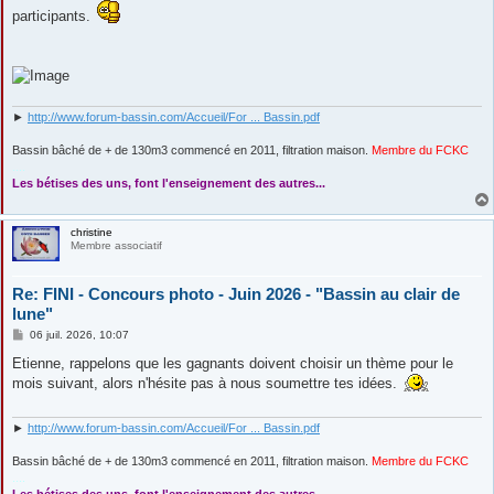
a
participants.
g
e
►
http://www.forum-bassin.com/Accueil/For ... Bassin.pdf
Bassin bâché de + de 130m3 commencé en 2011, filtration maison.
Membre du FCKC
....
Les bétises des uns, font l'enseignement des autres...
christine
Membre associatif
Re: FINI - Concours photo - Juin 2026 - "Bassin au clair de
lune"
M
06 juil. 2026, 10:07
e
s
Etienne, rappelons que les gagnants doivent choisir un thème pour le
s
mois suivant, alors n'hésite pas à nous soumettre tes idées.
a
g
e
►
http://www.forum-bassin.com/Accueil/For ... Bassin.pdf
Bassin bâché de + de 130m3 commencé en 2011, filtration maison.
Membre du FCKC
....