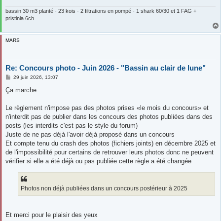
bassin 30 m3 planté - 23 kois - 2 filtrations en pompé - 1 shark 60/30 et 1 FAG +
pristinia 6ch
MARS
Re: Concours photo - Juin 2026 - "Bassin au clair de lune"
M
29 juin 2026, 13:07
e
s
Ça marche
s
a
g
Le règlement n'impose pas des photos prises «le mois du concours» et
e
n'interdit pas de publier dans les concours des photos publiées dans des
posts (les interdits c'est pas le style du forum)
Juste de ne pas déjà l'avoir déjà proposé dans un concours
Et compte tenu du crash des photos (fichiers joints) en décembre 2025 et
de l'impossibilité pour certains de retrouver leurs photos donc ne peuvent
vérifier si elle a été déjà ou pas publiée cette règle a été changée
Photos non déjà publiées dans un concours postérieur à 2025
Et merci pour le plaisir des yeux