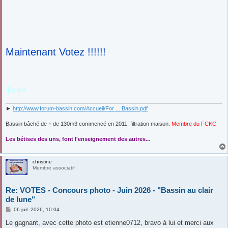
Maintenant Votez !!!!!!
.[/color
►
http://www.forum-bassin.com/Accueil/For ... Bassin.pdf
Bassin bâché de + de 130m3 commencé en 2011, filtration maison.
Membre du FCKC
....
Les bétises des uns, font l'enseignement des autres...
christine
Membre associatif
Re: VOTES - Concours photo - Juin 2026 - "Bassin au clair
de lune"
M
06 juil. 2026, 10:04
e
s
Le gagnant, avec cette photo est etienne0712, bravo à lui et merci aux
s