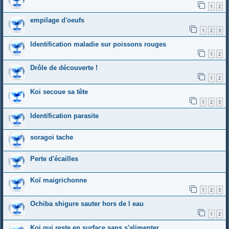
1
2
empilage d'oeufs
1
2
3
Identification maladie sur poissons rouges
1
2
Drôle de découverte !
1
2
Koi secoue sa tête
1
2
3
Identification parasite
soragoi tache
Perte d'écailles
Koï maigrichonne
1
2
3
Ochiba shigure sauter hors de l eau
1
2
Koi qui reste en surface sans s'alimenter