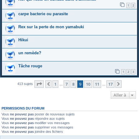
1
2
carpe bacterie ou parasite
Rex sur la perte de mon yamabuki
Hikui
un remède?
Tâche rouge
1
2
3
Page
9
sur
17
1
7
8
9
10
11
17
Précédente
Suivant
413 sujets
…
…
Aller à
PERMISSIONS DU FORUM
Vous
ne pouvez pas
poster de nouveaux sujets
Vous
ne pouvez pas
répondre aux sujets
Vous
ne pouvez pas
modifier vos messages
Vous
ne pouvez pas
supprimer vos messages
Vous
ne pouvez pas
joindre des fichiers