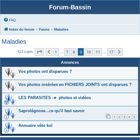
Forum-Bassin
FAQ
Index du forum
Faune
Maladies
Maladies
Page
9
sur
17
1
7
8
9
10
11
17
Précédente
Suivant
413 sujets
…
…
Annonces
Vos photos ont disparues ?
Vos photos insérées en FICHIERS JOINTS ont disparues ?
LES PARASITES -► photos et vidéos
Saprolégnose...ce qu'il faut savoir
1
2
3
4
5
Annuaire véto koï