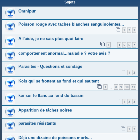
Sujets
Omnipur
Poisson rouge avec taches blanches sanguinolentes...
1
2
3
A l'aide, je ne sais plus quoi faire
1
4
5
6
7
…
comportement anormal...maladie ? votre avis ?
Parasites - Questions et sondage
1
2
Kois qui se frottent au fond et qui sautent
1
8
9
10
11
…
koi sur le flanc au fond du bassin
1
2
3
Apparition de tâches noires
parasites résistants
1
2
Déjà une dizaine de poissons morts...