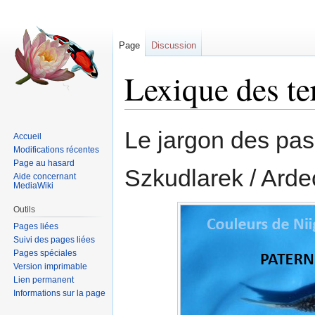
Page
Discussion
Lexique des te
Sauter
Sauter
Le jargon des pas
Accueil
à
à
Modifications récentes
la
la
Page au hasard
Szkudlarek / Ard
navigation
recherche
Aide concernant
MediaWiki
Outils
Pages liées
Suivi des pages liées
Pages spéciales
Version imprimable
Lien permanent
Informations sur la page