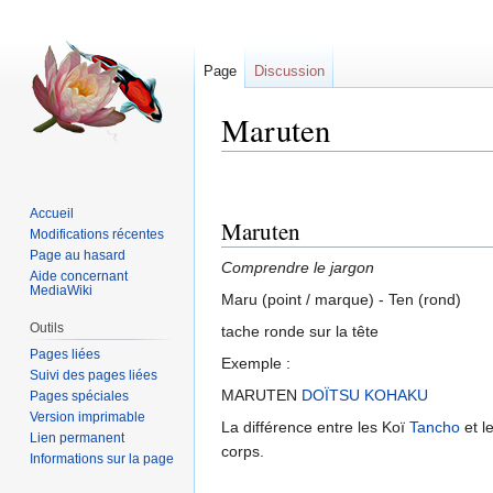
Page
Discussion
Maruten
Sauter
Sauter
à
à
Accueil
Maruten
la
la
Modifications récentes
navigation
recherche
Page au hasard
Comprendre le jargon
Aide concernant
MediaWiki
Maru (point / marque) - Ten (rond)
Outils
tache ronde sur la tête
Pages liées
Exemple :
Suivi des pages liées
MARUTEN
DOÏTSU
KOHAKU
Pages spéciales
Version imprimable
La différence entre les Koï
Tancho
et l
Lien permanent
corps.
Informations sur la page