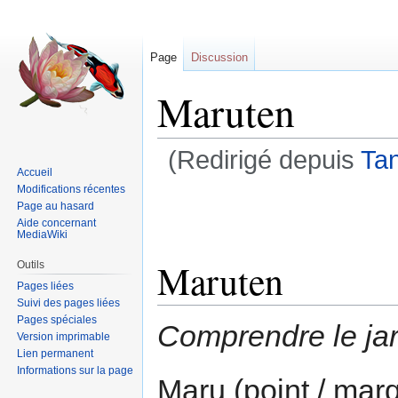
Page
Discussion
Maruten
(Redirigé depuis
Ta
Accueil
Modifications récentes
Sauter
Sauter
Page au hasard
à
à
Aide concernant
MediaWiki
la
la
navigation
recherche
Maruten
Outils
Pages liées
Suivi des pages liées
Pages spéciales
Comprendre le ja
Version imprimable
Lien permanent
Informations sur la page
Maru (point / marq