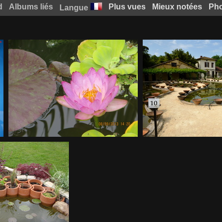
d
Albums liés
Plus vues
Mieux notées
Pho
Langue
(4.50) Nymphaea Siam Purple 1
(4.50) 201208051