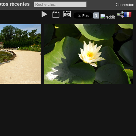
tos récentes
Connexion
52731-0eadd893
(4.50) Colonel AL WELCH