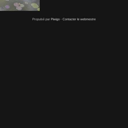
 DSC02012
Propulsé par
Piwigo
-
Contacter le webmestre