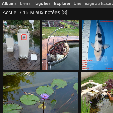
Albums
Liens
Tags liés
Explorer
Une image au hasar
Accueil
/
15 Mieux notées
8
(4.50) P1200197
(4.50) IMG 0772 2
(4.50) 12134 all
ws1014832539