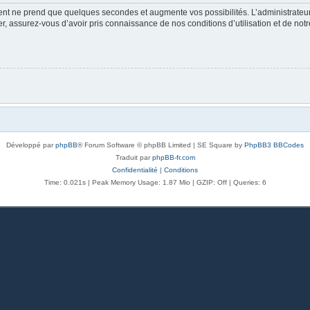
ment ne prend que quelques secondes et augmente vos possibilités. L’administrate
 assurez-vous d’avoir pris connaissance de nos conditions d’utilisation et de notre 
Développé par
phpBB
® Forum Software © phpBB Limited | SE Square by
PhpBB3 BBCodes
Traduit par
phpBB-fr.com
Confidentialité
|
Conditions
Time: 0.021s
| Peak Memory Usage: 1.87 Mio | GZIP: Off |
Queries: 6