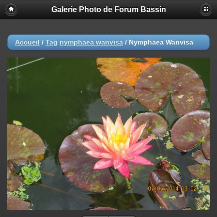
Galerie Photo de Forum Bassin
Accueil
/
Tag
nymphaea wanvisa
/
Nymphaea Wanvisa