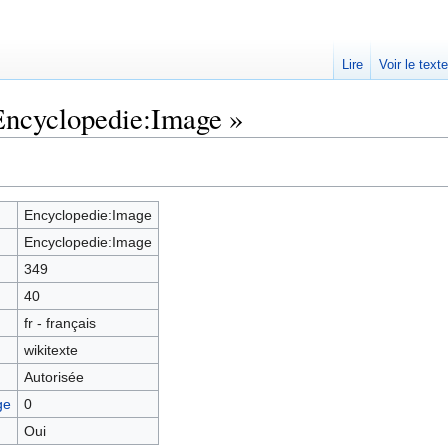
Lire
Voir le text
Encyclopedie:Image »
Encyclopedie:Image
Encyclopedie:Image
349
40
fr - français
wikitexte
Autorisée
ge
0
Oui