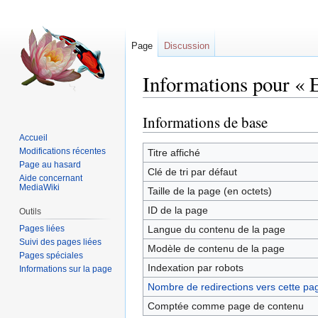
Page
Discussion
Informations pour « 
Informations de base
Sauter
Sauter
à
à
Accueil
la
la
Modifications récentes
Titre affiché
Page au hasard
navigation
recherche
Clé de tri par défaut
Aide concernant
MediaWiki
Taille de la page (en octets)
ID de la page
Outils
Pages liées
Langue du contenu de la page
Suivi des pages liées
Modèle de contenu de la page
Pages spéciales
Indexation par robots
Informations sur la page
Nombre de redirections vers cette pa
Comptée comme page de contenu