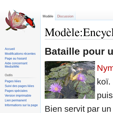
Modèle
Discussion
Modèle:Encycl
Sauter
Sauter
Bataille pour 
Accueil
à
à
Modifications récentes
la
la
Page au hasard
navigation
recherche
Aide concernant
Nym
MediaWiki
Outils
koï.
Pages liées
Suivi des pages liées
Pages spéciales
puis
Version imprimable
Lien permanent
Informations sur la page
Bien servit par u