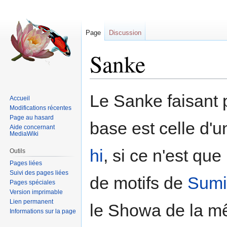
Page
Discussion
Sanke
Sauter
Sauter
Le Sanke faisant p
Accueil
à
à
Modifications récentes
la
la
Page au hasard
base est celle d'
navigation
recherche
Aide concernant
MediaWiki
hi
, si ce n'est que
Outils
Pages liées
Suivi des pages liées
de motifs de
Sumi
Pages spéciales
Version imprimable
Lien permanent
le Showa de la mê
Informations sur la page