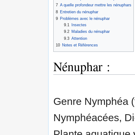
7
A quelle profondeur mettre les nénuphars
8
Entretien du nénuphar
9
Problèmes avec le nénuphar
9.1
Insectes
9.2
Maladies du nénuphar
9.3
Attention
10
Notes et Références
Nénuphar :
Genre Nymphéa (f
Nymphéacées, Dic
Plante aquatique v