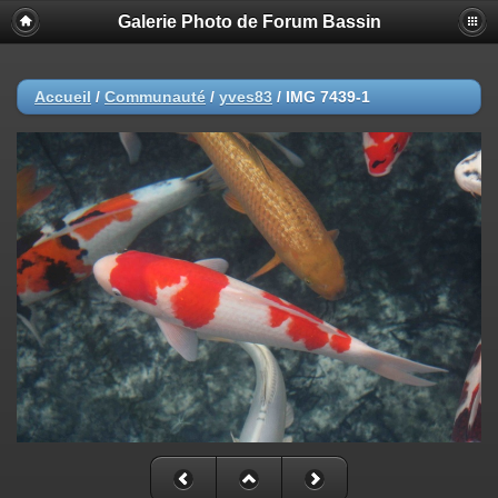
Galerie Photo de Forum Bassin
Accueil
/
Communauté
/
yves83
/
IMG 7439-1