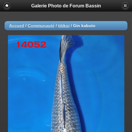
Galerie Photo de Forum Bassin
Accueil
/
Communauté
/
titikoi
/
Gin kabuto