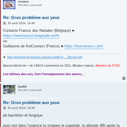
christine
Membre associatif
Re: Gros problème aux yeux
M
30 août 2024, 19:48
e
s
Contacte Francis des Naïades (Belgique) ►
s
https://www.bassin-baignade.eu/fr/
a
g
ou
e
Guillaume de KoiConnect (France) ►
https://koiconnect.com/
►
http://www.forum-bassin.com/Accueil/For ... Bassin.pdf
Bassin bâché de + de 130m3 commencé en 2011, filtration maison.
Membre du FCKC
....
Les bétises des uns, font l'enseignement des autres...
fred68
Membre associatif
Re: Gros problème aux yeux
M
30 août 2024, 19:56
e
s
pb bactérien et fongique
s
a
g
pour moi dans l'urgence tu stoppes le supertab, tu attends 48h après la