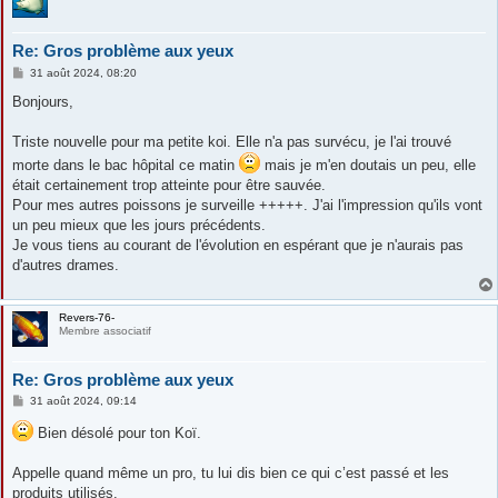
Re: Gros problème aux yeux
M
31 août 2024, 08:20
e
s
Bonjours,
s
a
g
Triste nouvelle pour ma petite koi. Elle n'a pas survécu, je l'ai trouvé
e
morte dans le bac hôpital ce matin
mais je m'en doutais un peu, elle
était certainement trop atteinte pour être sauvée.
Pour mes autres poissons je surveille +++++. J'ai l'impression qu'ils vont
un peu mieux que les jours précédents.
Je vous tiens au courant de l'évolution en espérant que je n'aurais pas
d'autres drames.
Revers-76-
Membre associatif
Re: Gros problème aux yeux
M
31 août 2024, 09:14
e
s
Bien désolé pour ton Koï.
s
a
g
Appelle quand même un pro, tu lui dis bien ce qui c’est passé et les
e
produits utilisés.