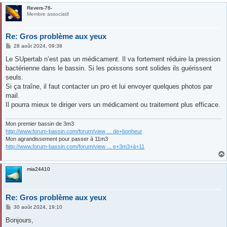
Revers-76-
Membre associatif
Re: Gros problème aux yeux
M
28 août 2024, 09:38
e
s
Le SUpertab n’est pas un médicament. Il va fortement réduire la pression
s
bactérienne dans le bassin. Si les poissons sont solides ils guérissent
a
g
seuls.
e
Si ça traîne, il faut contacter un pro et lui envoyer quelques photos par
mail.
Il pourra mieux te diriger vers un médicament ou traitement plus efficace.
Mon premier bassin de 3m3
http://www.forum-bassin.com/forum/view ... de+bonheur
Mon agrandissement pour passer à 11m3
http://www.forum-bassin.com/forum/view ... e+3m3+à+11
mia24410
Re: Gros problème aux yeux
M
30 août 2024, 19:10
e
s
Bonjours,
s