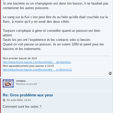
Si une bactérie ou un champignon est dans ton bassin, il ne faudrait pas
contaminer les autres poissons.
Le sang sur la Koï c’est peut être du au faite qu’elle était couchée sur le
flanc, à moins qu’il y en avait des deux côtés.
Toujours compliqué à gérer et conseiller quand un poisson est bien
atteint.
Seuls les pro ont l’expérience et les contacts véto si besoin.
Quand on voit passer un poisson, ils en voient 1000 et pareil pour les
bassins et les traitements.
Mon premier bassin de 3m3
http://www.forum-bassin.com/forum/view ... de+bonheur
Mon agrandissement pour passer à 11m3
http://www.forum-bassin.com/forum/view ... e+3m3+à+11
christine
Membre associatif
Re: Gros problème aux yeux
M
31 août 2024, 12:21
e
s
Comment sont les ouïes ?
s
a