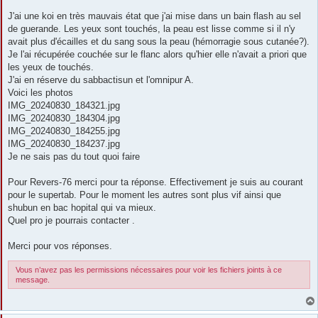
a
g
J'ai une koi en très mauvais état que j'ai mise dans un bain flash au sel
e
de guerande. Les yeux sont touchés, la peau est lisse comme si il n'y
avait plus d'écailles et du sang sous la peau (hémorragie sous cutanée?).
Je l'ai récupérée couchée sur le flanc alors qu'hier elle n'avait a priori que
les yeux de touchés.
J'ai en réserve du sabbactisun et l'omnipur A.
Voici les photos
IMG_20240830_184321.jpg
IMG_20240830_184304.jpg
IMG_20240830_184255.jpg
IMG_20240830_184237.jpg
Je ne sais pas du tout quoi faire
Pour Revers-76 merci pour ta réponse. Effectivement je suis au courant
pour le supertab. Pour le moment les autres sont plus vif ainsi que
shubun en bac hopital qui va mieux.
Quel pro je pourrais contacter .
Merci pour vos réponses.
Vous n’avez pas les permissions nécessaires pour voir les fichiers joints à ce
message.