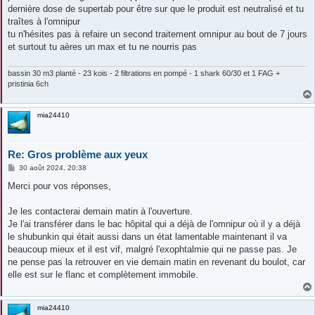
e
dernière dose de supertab pour être sur que le produit est neutralisé et tu
traîtes à l'omnipur
tu n'hésites pas à refaire un second traitement omnipur au bout de 7 jours
et surtout tu aères un max et tu ne nourris pas
bassin 30 m3 planté - 23 kois - 2 filtrations en pompé - 1 shark 60/30 et 1 FAG +
pristinia 6ch
mia24410
Re: Gros problème aux yeux
M
30 août 2024, 20:38
e
s
Merci pour vos réponses,
s
a
g
Je les contacterai demain matin à l'ouverture.
e
Je l'ai transférer dans le bac hôpital qui a déjà de l'omnipur où il y a déjà
le shubunkin qui était aussi dans un état lamentable maintenant il va
beaucoup mieux et il est vif, malgré l'exophtalmie qui ne passe pas. Je
ne pense pas la retrouver en vie demain matin en revenant du boulot, car
elle est sur le flanc et complètement immobile.
mia24410