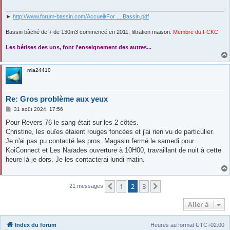
g
e
►
http://www.forum-bassin.com/Accueil/For ... Bassin.pdf
Bassin bâché de + de 130m3 commencé en 2011, filtration maison.
Membre du FCKC
....
Les bétises des uns, font l'enseignement des autres...
mia24410
Re: Gros problème aux yeux
M
31 août 2024, 17:56
e
s
Pour Revers-76 le sang était sur les 2 côtés.
s
Christine, les ouïes étaient rouges foncées et j'ai rien vu de particulier.
a
g
Je n'ai pas pu contacté les pros. Magasin fermé le samedi pour
e
KoiConnect et Les Naïades ouverture à 10H00, travaillant de nuit à cette
heure là je dors. Je les contacterai lundi matin.
1
2
3
Précédente
Suivante
21 messages
Aller à
Index du forum
Heures au format
UTC+02:00