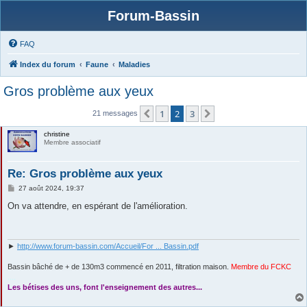
Forum-Bassin
FAQ
Index du forum
Faune
Maladies
Gros problème aux yeux
1
2
3
Précédente
Suivante
21 messages
christine
Membre associatif
Re: Gros problème aux yeux
M
27 août 2024, 19:37
e
s
On va attendre, en espérant de l'amélioration.
s
a
g
e
►
http://www.forum-bassin.com/Accueil/For ... Bassin.pdf
Bassin bâché de + de 130m3 commencé en 2011, filtration maison.
Membre du FCKC
....
Les bétises des uns, font l'enseignement des autres...