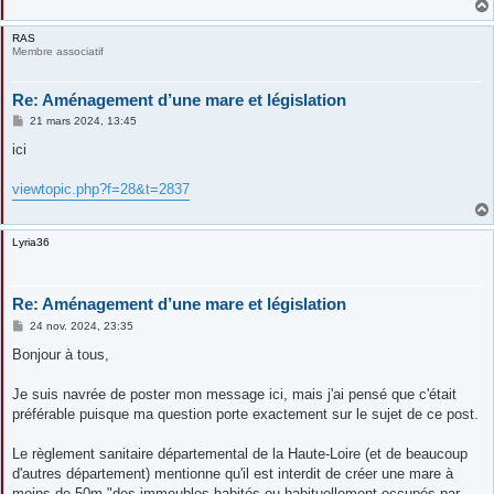
RAS
Membre associatif
Re: Aménagement d’une mare et législation
M
21 mars 2024, 13:45
e
s
ici
s
a
g
viewtopic.php?f=28&t=2837
e
Lyria36
Re: Aménagement d’une mare et législation
M
24 nov. 2024, 23:35
e
s
Bonjour à tous,
s
a
g
Je suis navrée de poster mon message ici, mais j'ai pensé que c'était
e
préférable puisque ma question porte exactement sur le sujet de ce post.
Le règlement sanitaire départemental de la Haute-Loire (et de beaucoup
d'autres département) mentionne qu'il est interdit de créer une mare à
moins de 50m "des immeubles habités ou habituellement occupés par