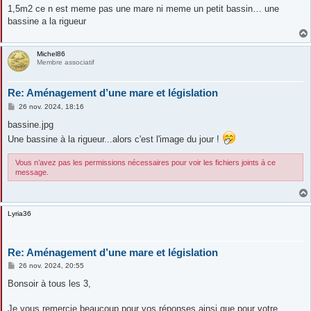
1,5m2 ce n est meme pas une mare ni meme un petit bassin… une
bassine a la rigueur
Michel86
Membre associatif
Re: Aménagement d’une mare et législation
M
26 nov. 2024, 18:16
e
s
bassine.jpg
s
Une bassine à la rigueur...alors c'est l'image du jour !
a
g
e
Vous n’avez pas les permissions nécessaires pour voir les fichiers joints à ce
message.
Lyria36
Re: Aménagement d’une mare et législation
M
26 nov. 2024, 20:55
e
s
Bonsoir à tous les 3,
s
a
g
Je vous remercie beaucoup pour vos réponses ainsi que pour votre