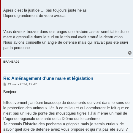
Après c’est la justice … pas toujours juste hélas
Dépend grandement de votre avocat
Vous devriez trouver dans ces pages une histoire assez semblable d'une
mare à grenouille dans le sud ou le tribunal avait statué la destruction
Nous avions conseillé un angle de défense mais qui n'avait pas été suivi
par la personne.
BRAHEA26
Re: Aménagement d’une mare et législation
M
21 mars 2024, 12:47
e
s
Bonjour
s
a
g
Effectivement j’ai réuni beaucoup de documents qui vont dans le sens de
e
la protection des animaux liés à ce milieu et qui corroborent le fait que ce
n’est pas un lieu de ponte des moustiques tigres ! J’ai même un mail de
L’agence régionale de santé de la Drôme qui le confirme.
Je connais l’histoire des pecheras a grignols mais je serais curieux de
savoir quel axe de défense aviez vous proposé et qui n’a pas été suivi ?