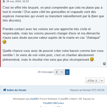
M
26 nov. 2024, 22:22
e
s
C'est en effet très bruyant, on peut comprendre que cela ne plaise pas à
s
tout le monde ! D'un autre côté les grenouilles et crapauds sont des
a
g
espèces menacées qui vivent ou transitent naturellement par là (bien que
e
très discrets).
Prendre contact avec les voisins est une approche très civile et
responsable, mais les voisins peuvent changer d'avis et ma démarche
n'aura sans doute aucune valeur auprès de la mairie en cas "d'attaque"
.
Quelle chance vous avez de pouvoir créer votre bassin comme bon vous
semble ! Je viens de voir votre post, c'est un chantier absolument
phénoménal, mais le résultat n'en sera que plus récompensant
.
1
2
Précédente
20 messages
Aller à
Index du forum
Heures au format
UTC+02:00
Développé par
phpBB
® Forum Software © phpBB Limited | SE Square by
PhpBB3 BBCodes