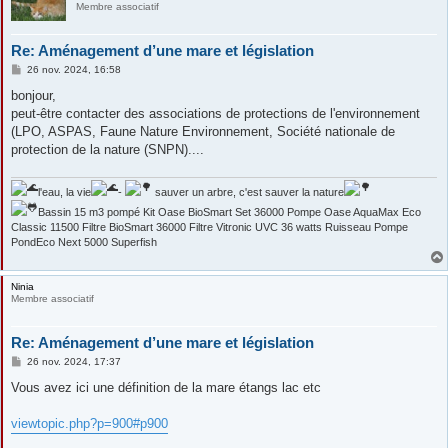
Membre associatif
Re: Aménagement d’une mare et législation
M
26 nov. 2024, 16:58
e
s
bonjour,
s
peut-être contacter des associations de protections de l'environnement
a
g
(LPO, ASPAS, Faune Nature Environnement, Société nationale de
e
protection de la nature (SNPN)....
l'eau, la vie
-
sauver un arbre, c'est sauver la nature
Bassin 15 m3 pompé Kit Oase BioSmart Set 36000 Pompe Oase AquaMax Eco
Classic 11500 Filtre BioSmart 36000 Filtre Vitronic UVC 36 watts Ruisseau Pompe
PondEco Next 5000 Superfish
Ninia
Membre associatif
Re: Aménagement d’une mare et législation
M
26 nov. 2024, 17:37
e
s
Vous avez ici une définition de la mare étangs lac etc
s
a
g
viewtopic.php?p=900#p900
e