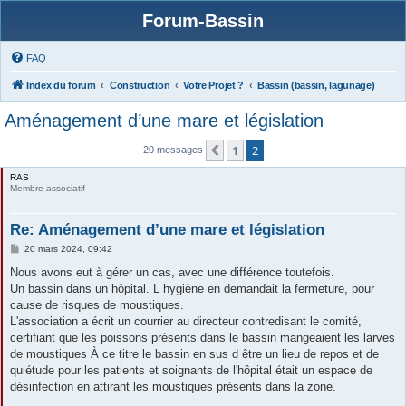
Forum-Bassin
FAQ
Index du forum
Construction
Votre Projet ?
Bassin (bassin, lagunage)
Aménagement d’une mare et législation
1
2
Précédente
20 messages
RAS
Membre associatif
Re: Aménagement d’une mare et législation
M
20 mars 2024, 09:42
e
s
Nous avons eut à gérer un cas, avec une différence toutefois.
s
Un bassin dans un hôpital. L hygiène en demandait la fermeture, pour
a
g
cause de risques de moustiques.
e
L'association a écrit un courrier au directeur contredisant le comité,
certifiant que les poissons présents dans le bassin mangeaient les larves
de moustiques À ce titre le bassin en sus d être un lieu de repos et de
quiétude pour les patients et soignants de l'hôpital était un espace de
désinfection en attirant les moustiques présents dans la zone.