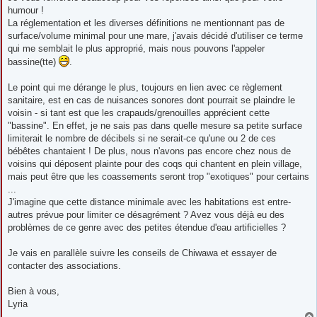
e
humour !
La réglementation et les diverses définitions ne mentionnant pas de
surface/volume minimal pour une mare, j'avais décidé d'utiliser ce terme
qui me semblait le plus approprié, mais nous pouvons l'appeler
bassine(tte)
.
Le point qui me dérange le plus, toujours en lien avec ce règlement
sanitaire, est en cas de nuisances sonores dont pourrait se plaindre le
voisin - si tant est que les crapauds/grenouilles apprécient cette
"bassine". En effet, je ne sais pas dans quelle mesure sa petite surface
limiterait le nombre de décibels si ne serait-ce qu'une ou 2 de ces
bébêtes chantaient ! De plus, nous n'avons pas encore chez nous de
voisins qui déposent plainte pour des coqs qui chantent en plein village,
mais peut être que les coassements seront trop "exotiques" pour certains
...
J'imagine que cette distance minimale avec les habitations est entre-
autres prévue pour limiter ce désagrément ? Avez vous déjà eu des
problèmes de ce genre avec des petites étendue d'eau artificielles ?
Je vais en parallèle suivre les conseils de Chiwawa et essayer de
contacter des associations.
Bien à vous,
Lyria