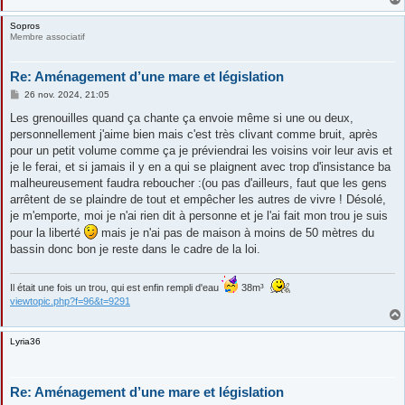
Sopros
Membre associatif
Re: Aménagement d’une mare et législation
M
26 nov. 2024, 21:05
e
s
Les grenouilles quand ça chante ça envoie même si une ou deux,
s
personnellement j'aime bien mais c'est très clivant comme bruit, après
a
g
pour un petit volume comme ça je préviendrai les voisins voir leur avis et
e
je le ferai, et si jamais il y en a qui se plaignent avec trop d'insistance ba
malheureusement faudra reboucher :(ou pas d'ailleurs, faut que les gens
arrêtent de se plaindre de tout et empêcher les autres de vivre ! Désolé,
je m'emporte, moi je n'ai rien dit à personne et je l'ai fait mon trou je suis
pour la liberté
mais je n'ai pas de maison à moins de 50 mètres du
bassin donc bon je reste dans le cadre de la loi.
Il était une fois un trou, qui est enfin rempli d'eau
38m³
viewtopic.php?f=96&t=9291
Lyria36
Re: Aménagement d’une mare et législation