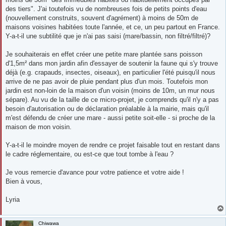
des tiers". J'ai toutefois vu de nombreuses fois de petits points d'eau
(nouvellement construits, souvent d'agrément) à moins de 50m de
maisons voisines habitées toute l'année, et ce, un peu partout en France.
Y-a-t-il une subtilité que je n'ai pas saisi (mare/bassin, non filtré/filtré)?
Je souhaiterais en effet créer une petite mare plantée sans poisson
d'1,5m² dans mon jardin afin d'essayer de soutenir la faune qui s'y trouve
déjà (e.g. crapauds, insectes, oiseaux), en particulier l'été puisqu'il nous
arrive de ne pas avoir de pluie pendant plus d'un mois. Toutefois mon
jardin est non-loin de la maison d'un voisin (moins de 10m, un mur nous
sépare). Au vu de la taille de ce micro-projet, je comprends qu'il n'y a pas
besoin d'autorisation ou de déclaration préalable à la mairie, mais qu'il
m'est défendu de créer une mare - aussi petite soit-elle - si proche de la
maison de mon voisin.
Y-a-t-il le moindre moyen de rendre ce projet faisable tout en restant dans
le cadre réglementaire, ou est-ce que tout tombe à l'eau ?
Je vous remercie d'avance pour votre patience et votre aide !
Bien à vous,
Lyria
Chiwawa