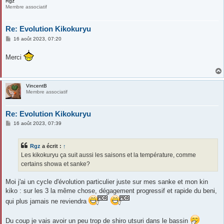
Rgz
Membre associatif
Re: Evolution Kikokuryu
M
16 août 2023, 07:20
e
s
Merci
s
a
g
e
VincentB
Membre associatif
Re: Evolution Kikokuryu
M
16 août 2023, 07:39
e
s
s
Rgz
a écrit :
↑
a
g
Les kikokuryu ça suit aussi les saisons et la température, comme
e
certains showa et sanke?
Moi j'ai un cycle d'évolution particulier juste sur mes sanke et mon kin
kiko : sur les 3 la même chose, dégagement progressif et rapide du beni,
qui plus jamais ne reviendra
Du coup je vais avoir un peu trop de shiro utsuri dans le bassin