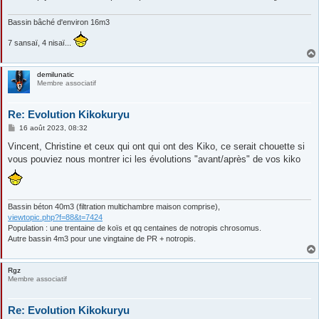
Bassin bâché d'environ 16m3
7 sansaï, 4 nisaï...
demilunatic
Membre associatif
Re: Evolution Kikokuryu
M
16 août 2023, 08:32
e
s
Vincent, Christine et ceux qui ont qui ont des Kiko, ce serait chouette si
s
vous pouviez nous montrer ici les évolutions "avant/après" de vos kiko
a
g
e
Bassin béton 40m3 (filtration multichambre maison comprise),
viewtopic.php?f=88&t=7424
Population : une trentaine de koïs et qq centaines de notropis chrosomus.
Autre bassin 4m3 pour une vingtaine de PR + notropis.
Rgz
Membre associatif
Re: Evolution Kikokuryu