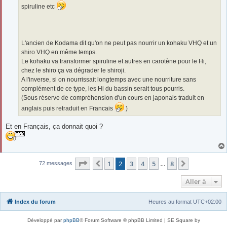
e
spiruline etc
L'ancien de Kodama dit qu'on ne peut pas nourrir un kohaku VHQ et un
shiro VHQ en même temps.
Le kohaku va transformer spiruline et autres en carotène pour le Hi,
chez le shiro ça va dégrader le shiroji.
A l'inverse, si on nourrissait longtemps avec une nourriture sans
complément de ce type, les Hi du bassin serait tous pourris.
(Sous réserve de compréhension d'un cours en japonais traduit en
anglais puis retraduit en Francais
)
Et en Français, ça donnait quoi ?
Page
2
sur
8
1
2
3
4
5
8
Précédente
Suivante
72 messages
…
Aller à
Index du forum
Heures au format
UTC+02:00
Développé par
phpBB
® Forum Software © phpBB Limited | SE Square by