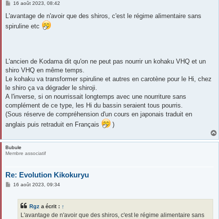
M
16 août 2023, 08:42
e
s
L'avantage de n'avoir que des shiros, c'est le régime alimentaire sans
s
spiruline etc
a
g
e
L'ancien de Kodama dit qu'on ne peut pas nourrir un kohaku VHQ et un
shiro VHQ en même temps.
Le kohaku va transformer spiruline et autres en carotène pour le Hi, chez
le shiro ça va dégrader le shiroji.
A l'inverse, si on nourrissait longtemps avec une nourriture sans
complément de ce type, les Hi du bassin seraient tous pourris.
(Sous réserve de compréhension d'un cours en japonais traduit en
anglais puis retraduit en Français
)
Bubule
Membre associatif
Re: Evolution Kikokuryu
M
16 août 2023, 09:34
e
s
s
Rgz
a écrit :
↑
a
g
L'avantage de n'avoir que des shiros, c'est le régime alimentaire sans