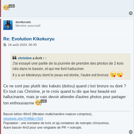
demilunatic
Membre associatif
Re: Evolution Kikokuryu
M
16 août 2023, 00:35
e
s
s
christine
a écrit :
↑
a
g
J'ai essayé une partie de la journée de prendre des photos de 2 kois
e
nés dans le bassin, et qui me font halluciner.
Il y a un kikokuryu dont le peau est dorée, l'autre est bronze.
Ce ne sont pas plutôt des kabuto (doitsu) quand c'est bronze ou doré ?
En tout cas Christine, je te crois quand tu dis que leur beauté est
hallucinante, mais je vais devoir attendre d'autres photos pour partager
ton enthousiasme
Bassin béton 40m3 (filtration multichambre maison comprise),
viewtopic.php?f=88&t=7424
Population : une trentaine de koïs et qq centaines de notropis chrosomus.
Autre bassin 4m3 pour une vingtaine de PR + notropis.