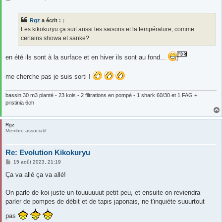
e
s
s
Rgz
a écrit :
↑
a
g
Les kikokuryu ça suit aussi les saisons et la température, comme
e
certains showa et sanke?
en été ils sont à la surface et en hiver ils sont au fond...
me cherche pas je suis sorti !
bassin 30 m3 planté - 23 kois - 2 filtrations en pompé - 1 shark 60/30 et 1 FAG +
pristinia 6ch
Rgz
Membre associatif
Re: Evolution Kikokuryu
M
15 août 2023, 21:19
e
s
Ça va allé ça va allé!
s
a
g
On parle de koi juste un touuuuuut petit peu, et ensuite on reviendra
e
parler de pompes de débit et de tapis japonais, ne t'inquiète suuurtout
pas