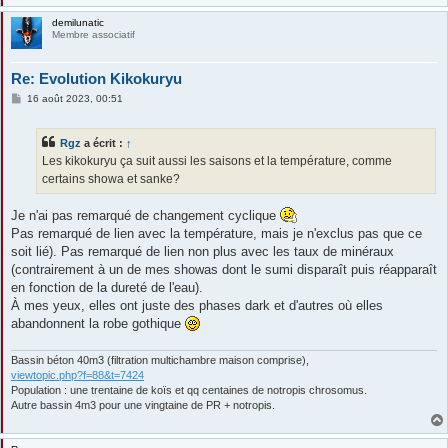
demilunatic
Membre associatif
Re: Evolution Kikokuryu
M
16 août 2023, 00:51
e
s
s
Rgz
a écrit :
↑
a
g
Les kikokuryu ça suit aussi les saisons et la température, comme
e
certains showa et sanke?
Je n'ai pas remarqué de changement cyclique
Pas remarqué de lien avec la température, mais je n'exclus pas que ce
soit lié). Pas remarqué de lien non plus avec les taux de minéraux
(contrairement à un de mes showas dont le sumi disparaît puis réapparaît
en fonction de la dureté de l'eau).
À mes yeux, elles ont juste des phases dark et d'autres où elles
abandonnent la robe gothique
Bassin béton 40m3 (filtration multichambre maison comprise),
viewtopic.php?f=88&t=7424
Population : une trentaine de koïs et qq centaines de notropis chrosomus.
Autre bassin 4m3 pour une vingtaine de PR + notropis.