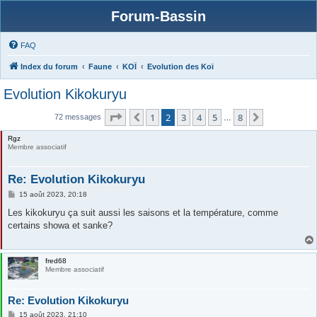
Forum-Bassin
FAQ
Index du forum
Faune
KOÏ
Evolution des Koï
Evolution Kikokuryu
Page
2
sur
8
1
2
3
4
5
8
Précédente
Suivante
72 messages
…
Rgz
Membre associatif
Re: Evolution Kikokuryu
M
15 août 2023, 20:18
e
s
Les kikokuryu ça suit aussi les saisons et la température, comme
s
certains showa et sanke?
a
g
e
fred68
Membre associatif
Re: Evolution Kikokuryu
M
15 août 2023, 21:10