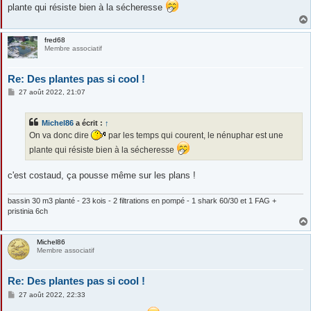
plante qui résiste bien à la sécheresse
a
g
e
fred68
Membre associatif
Re: Des plantes pas si cool !
M
27 août 2022, 21:07
e
s
s
Michel86
a écrit :
↑
a
g
On va donc dire
par les temps qui courent, le nénuphar est une
e
plante qui résiste bien à la sécheresse
c'est costaud, ça pousse même sur les plans !
bassin 30 m3 planté - 23 kois - 2 filtrations en pompé - 1 shark 60/30 et 1 FAG +
pristinia 6ch
Michel86
Membre associatif
Re: Des plantes pas si cool !
M
27 août 2022, 22:33
e
s