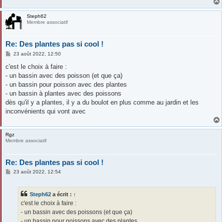
Steph62
Membre associatif
Re: Des plantes pas si cool !
M
23 août 2022, 12:50
e
s
c'est le choix à faire :
s
- un bassin avec des poisson (et que ça)
a
g
- un bassin pour poisson avec des plantes
e
- un bassin à plantes avec des poissons
dès qu'il y a plantes, il y a du boulot en plus comme au jardin et les
inconvénients qui vont avec
Rgz
Membre associatif
Re: Des plantes pas si cool !
M
23 août 2022, 12:54
e
s
s
Steph62
a écrit :
↑
a
g
c'est le choix à faire :
e
- un bassin avec des poissons (et que ça)
- un bassin pour poissons avec des plantes