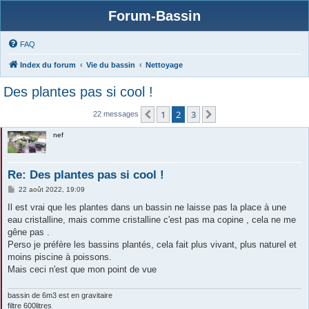
Forum-Bassin
FAQ
Index du forum
Vie du bassin
Nettoyage
Des plantes pas si cool !
1
2
3
Précédente
Suivante
22 messages
nef
Re: Des plantes pas si cool !
M
22 août 2022, 19:09
e
s
Il est vrai que les plantes dans un bassin ne laisse pas la place à une
s
eau cristalline, mais comme cristalline c'est pas ma copine , cela ne me
a
g
gêne pas .
e
Perso je préfère les bassins plantés, cela fait plus vivant, plus naturel et
moins piscine à poissons.
Mais ceci n'est que mon point de vue
bassin de 6m3 est en gravitaire
filtre 600litres