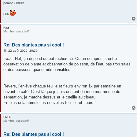
pompe 6000lh
666
Rgz
Membre associatif
Re: Des plantes pas si cool !
M
22 août 2022, 20:30
e
s
Exact Nef, ça dépend du but recherché. Ou un compromis entre
s
observation de plante et observation de poisson, de l’eau pas trop sales
a
g
et des poissons quand même visibles..
e
Revers, j’enlève chaque feuille et fleurs environ 1x par semaine en
buvant le café. C’est là que je suis content de mon mur moche de
séparation, je marche dessus et je cueille au ciseau.
En plus cela stimule les nouvelles feuilles et fleurs !
FNOZ
Membre associatif
Re: Des plantes pas si cool !