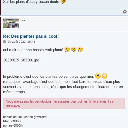
Sur les plans d'eau y aucun doute
s
a
g
e
nef
Re: Des plantes pas si cool !
M
29 août 2022, 18:48
e
s
qui a dit que mon bassin était planté
s
a
g
20220829_183206.jpg
e
le problème c'est que les plantes boivent plus que moi.
remarquez l'avantage c'est que comme il faut faire le niveau d'eau plus
souvent avec ses chaleurs , c'est que les changements d'eau se font en
même temps
Vous n’avez pas les permissions nécessaires pour voir les fichiers joints à ce
message.
bassin de 6m3 est en gravitaire
filtre 600litres
pompe 6000lh