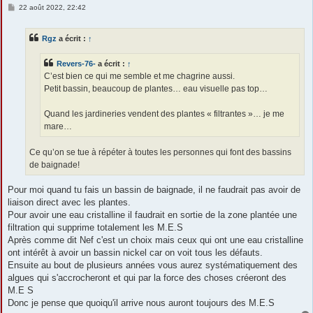
M
22 août 2022, 22:42
e
s
s
Rgz
a écrit :
↑
a
g
e
Revers-76-
a écrit :
↑
C’est bien ce qui me semble et me chagrine aussi.
Petit bassin, beaucoup de plantes… eau visuelle pas top…
Quand les jardineries vendent des plantes « filtrantes »… je me
mare…
Ce qu’on se tue à répéter à toutes les personnes qui font des bassins
de baignade!
Pour moi quand tu fais un bassin de baignade, il ne faudrait pas avoir de
liaison direct avec les plantes.
Pour avoir une eau cristalline il faudrait en sortie de la zone plantée une
filtration qui supprime totalement les M.E.S
Après comme dit Nef c'est un choix mais ceux qui ont une eau cristalline
ont intérêt à avoir un bassin nickel car on voit tous les défauts.
Ensuite au bout de plusieurs années vous aurez systématiquement des
algues qui s'accrocheront et qui par la force des choses créeront des
M.E S
Donc je pense que quoiqu'il arrive nous auront toujours des M.E.S