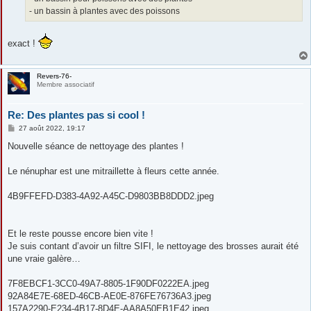
- un bassin à plantes avec des poissons
exact !
Revers-76-
Membre associatif
Re: Des plantes pas si cool !
M
27 août 2022, 19:17
e
s
Nouvelle séance de nettoyage des plantes !
s
a
g
Le nénuphar est une mitraillette à fleurs cette année.
e
4B9FFEFD-D383-4A92-A45C-D9803BB8DDD2.jpeg
Et le reste pousse encore bien vite !
Je suis contant d’avoir un filtre SIFI, le nettoyage des brosses aurait été
une vraie galère…
7F8EBCF1-3CC0-49A7-8805-1F90DF0222EA.jpeg
92A84E7E-68ED-46CB-AE0E-876FE76736A3.jpeg
157A2290-E234-4B17-8D4E-AA8A50EB1E42.jpeg