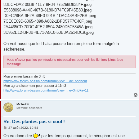
83ECFDA2-00B8-41E7-9F34-775269D8384F.jpeg
E5338098-A44C-467B-8180-D74FC9F45E80.jpeg
D0FC28BA-9F2A-48E3-991B-1DAC48ABF2BB.jpeg
7CE0E09D-6065-4898-A882-1BFD57F7C46F.jpeg
2A4465CD-70DC-4FE2-8504-2480D5C5845A.jpeg
3D952E12-BF3B-4E71-A5C0-50B3A2614DC9.jpeg
On voit aussi que le Thalia pousse bien en pleine terre malgré la
sécheresse.
Vous n’avez pas les permissions nécessaires pour voir les fichiers joints à ce
message.
Mon premier bassin de 3m3
http://www.forum-bassin.com/forum/view ... de+bonheur
Mon agrandissement pour passer à 11m3
http://www.forum-bassin.com/forum/view ... e+3m3+à+11
Michel86
Membre associatif
Re: Des plantes pas si cool !
M
27 août 2022, 19:54
e
s
On va donc dire
par les temps qui courent, le nénuphar est une
s