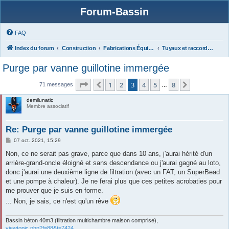
Forum-Bassin
FAQ
Index du forum
Construction
Fabrications Équipements (filtres, matériels, protections...),
Tuyaux et raccords, Bondes de fond, Evacuations
Purge par vanne guillotine immergée
Page
3
sur
8
1
2
3
4
5
8
Précédente
Suivante
71 messages
…
demilunatic
Membre associatif
Re: Purge par vanne guillotine immergée
M
07 oct. 2021, 15:29
e
s
Non, ce ne serait pas grave, parce que dans 10 ans, j'aurai hérité d'un
s
arrière-grand-oncle éloigné et sans descendance ou j'aurai gagné au loto,
a
g
donc j'aurai une deuxième ligne de filtration (avec un FAT, un SuperBead
e
et une pompe à chaleur). Je ne ferai plus que ces petites acrobaties pour
me prouver que je suis en forme.
... Non, je sais, ce n'est qu'un rêve
Bassin béton 40m3 (filtration multichambre maison comprise),
viewtopic.php?f=88&t=7424