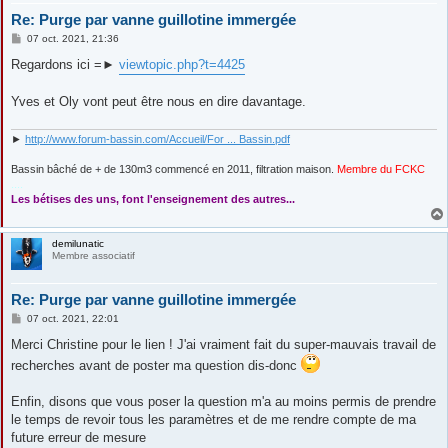
Re: Purge par vanne guillotine immergée
M
07 oct. 2021, 21:36
e
s
Regardons ici =►
viewtopic.php?t=4425
s
a
g
Yves et Oly vont peut être nous en dire davantage.
e
►
http://www.forum-bassin.com/Accueil/For ... Bassin.pdf
Bassin bâché de + de 130m3 commencé en 2011, filtration maison.
Membre du FCKC
....
Les bétises des uns, font l'enseignement des autres...
demilunatic
Membre associatif
Re: Purge par vanne guillotine immergée
M
07 oct. 2021, 22:01
e
s
Merci Christine pour le lien ! J'ai vraiment fait du super-mauvais travail de
s
recherches avant de poster ma question dis-donc
a
g
e
Enfin, disons que vous poser la question m'a au moins permis de prendre
le temps de revoir tous les paramètres et de me rendre compte de ma
future erreur de mesure