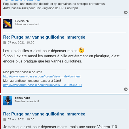
Population : une trentaine de koïs et qq centaines de notropis chrosomus.
Autre bassin 4m3 pour une vingtaine de PR + notropis.
Revers-76-
Membre associatif
Re: Purge par vanne guillotine immergée
M
07 oct. 2021, 18:26
e
s
Les « bidouilles » c’est pour dépenser moins
s
Sinon il existe aussi les vannes à bille entièrement en plastique, c’est
a
g
encore plus pratique que les vannes guillotines.
e
Mon premier bassin de 3m3
http://www.forum-bassin.com/forum/view ... de+bonheur
Mon agrandissement pour passer à 11m3
http://www.forum-bassin.com/forum/view ... e+3m3+à+11
demilunatic
Membre associatif
Re: Purge par vanne guillotine immergée
M
07 oct. 2021, 18:56
e
s
Je sais que c'est pour dépenser moins, mais une vanne Valterra 110