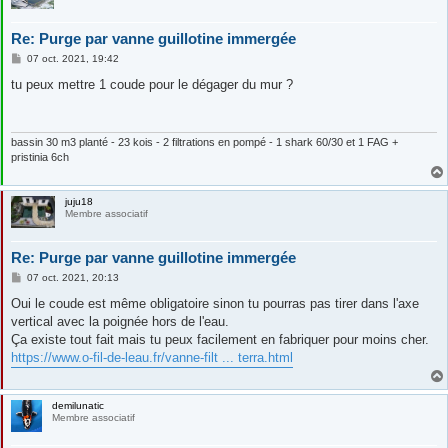
Re: Purge par vanne guillotine immergée
M
07 oct. 2021, 19:42
e
s
tu peux mettre 1 coude pour le dégager du mur ?
s
a
g
e
bassin 30 m3 planté - 23 kois - 2 filtrations en pompé - 1 shark 60/30 et 1 FAG +
pristinia 6ch
juju18
Membre associatif
Re: Purge par vanne guillotine immergée
M
07 oct. 2021, 20:13
e
s
Oui le coude est même obligatoire sinon tu pourras pas tirer dans l'axe
s
vertical avec la poignée hors de l'eau.
a
g
Ça existe tout fait mais tu peux facilement en fabriquer pour moins cher.
e
https://www.o-fil-de-leau.fr/vanne-filt ... terra.html
demilunatic
Membre associatif