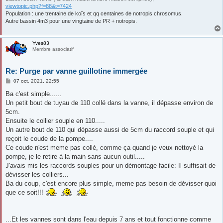
viewtopic.php?f=88&t=7424
Population : une trentaine de koïs et qq centaines de notropis chrosomus.
Autre bassin 4m3 pour une vingtaine de PR + notropis.
Yves83
Membre associatif
Re: Purge par vanne guillotine immergée
M
07 oct. 2021, 22:55
e
s
Ba c'est simple......
s
Un petit bout de tuyau de 110 collé dans la vanne, il dépasse environ de
a
g
5cm.
e
Ensuite le collier souple en 110.....
Un autre bout de 110 qui dépasse aussi de 5cm du raccord souple et qui
reçoit le coude de la pompe....
Ce coude n'est meme pas collé, comme ça quand je veux nettoyé la
pompe, je le retire à la main sans aucun outil.....
J'avais mis les raccords souples pour un démontage facile: Il suffisait de
dévisser les colliers...
Ba du coup, c'est encore plus simple, meme pas besoin de dévisser quoi
que ce soit!!!
...Et les vannes sont dans l'eau depuis 7 ans et tout fonctionne comme