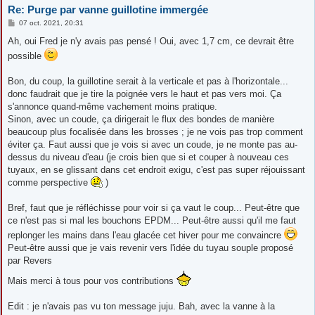
Re: Purge par vanne guillotine immergée
M
07 oct. 2021, 20:31
e
s
Ah, oui Fred je n'y avais pas pensé ! Oui, avec 1,7 cm, ce devrait être
s
possible
a
g
e
Bon, du coup, la guillotine serait à la verticale et pas à l'horizontale...
donc faudrait que je tire la poignée vers le haut et pas vers moi. Ça
s'annonce quand-même vachement moins pratique.
Sinon, avec un coude, ça dirigerait le flux des bondes de manière
beaucoup plus focalisée dans les brosses ; je ne vois pas trop comment
éviter ça. Faut aussi que je vois si avec un coude, je ne monte pas au-
dessus du niveau d'eau (je crois bien que si et couper à nouveau ces
tuyaux, en se glissant dans cet endroit exigu, c'est pas super réjouissant
comme perspective
)
Bref, faut que je réfléchisse pour voir si ça vaut le coup... Peut-être que
ce n'est pas si mal les bouchons EPDM... Peut-être aussi qu'il me faut
replonger les mains dans l'eau glacée cet hiver pour me convaincre
Peut-être aussi que je vais revenir vers l'idée du tuyau souple proposé
par Revers
Mais merci à tous pour vos contributions
Edit : je n'avais pas vu ton message juju. Bah, avec la vanne à la