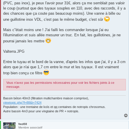
s
(PVC, pas inox), je peux l'avoir pour 31€, alors ça me semblait pas valoir
a
g
le coup (surtout que des tuyaux souples en 110, avec des raccords, il y a
e
des chances que ça coute pas beaucoup moins). Une vanne à bille ou
une guillotine inox VDL, c'est pas le même budget, c'est sûr
Mais c''était moins une ! J'ai failli les commander lorsque j'ai eu
l'illumination et suis allée mesurer un truc. En fait, les guillotines, je ne
pourrai jamais les mettre
Valterra.JPG
Entre le tuyau et le bord de la vanne, d'après les infos que j'ai, il y a 3 cm
alors que je n'ai que 1,7 cm entre le mur et les tuyaux. Il est vraiment
trop bien conçu ce filtre
Vous n’avez pas les permissions nécessaires pour voir les fichiers joints à ce
message.
Bassin béton 40m3 (filtration multichambre maison comprise),
viewtopic.php?f=88&t=7424
Population : une trentaine de koïs et qq centaines de notropis chrosomus.
Autre bassin 4m3 pour une vingtaine de PR + notropis.
fred68
Membre associatif