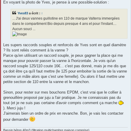
En voyant la photo de Yves, je pense à une possible-solution :
Yves83
a écrit :
↑
... J'ai deux vannes guillotine en 110 de marque Valterra immergées
dans le compartiment Bio depuis presque 4 ans et pour l'instant....
Aucun souci ...
Les supers raccords souples et renforcés de Yves sont en quel diamètre
? Ils sont reliés comment à la vanne ?
Parce qu'en utilisant un raccord souple, je peux gagner la place qui me
manque pour pouvoir passer la vanne à l'horizontale. Je vois qu'un
raccord souple 125/110 coute 16€... c'est pas donné, mais je me dis que
ça doit être ça qu'il faut mettre (le 125 pour emboiter la sortie de la vanne
comme un mâle alors que c'est une femelle). Ou alors il faut mettre une
petite section de 110 entre la vanne et le manchon.
Sinon, pour rester sur mes bouchons EPDM, c'est vrai que le collier à
grenouillère proposé par juju a l'air pratique. Je ne connaissais pas du
tout (et je ne suis pas certaine d'avoir compris comment ça marche
). Merci juju !
J'aimerais bien un ordre de prix en revanche. Bon, je vais les contacter
pour demander
Bassin béton 40m3 (filtration multichambre maison comprise),