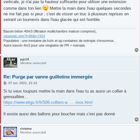
verticale, je n'ai pas la hauteur suffisante pour utiliser une extension
comme dans ton lien
Mettre la main dans l'eau quelques secondes
ne me fait pas si peur ; c'est de visser un truc à plusieurs reprises en
serrant un tournevis dans l'eau glacée qui est horrible.
Bassin béton 40m3 (filtration multichambre maison comprise),
viewtopic.php?f=88&t=7424
Population : une trentaine de koïs et qq centaines de notropis chrosomus.
Autre bassin 4m3 pour une vingtaine de PR + notropis.
juju18
Membre associatif
Re: Purge par vanne guillotine immergée
M
07 oct. 2021, 21:15
e
s
Si tu veux toujours mettre la main dans l'eau tu as aussi un collier à
s
grenouillère...
a
g
https://www.etigo.fr/fr/506-colliers-a- ... -inox.html
e
Il existe aussi des ballons pour boucher mais c'est pas donné
christine
Membre associatif