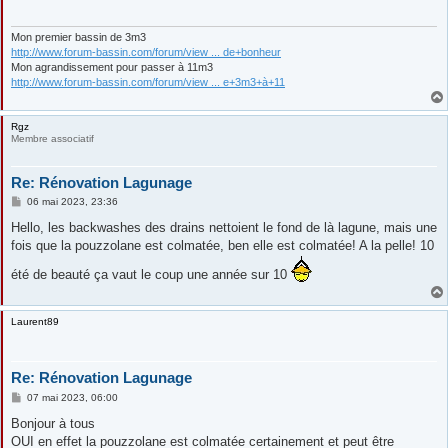
g
e
Mon premier bassin de 3m3
http://www.forum-bassin.com/forum/view ... de+bonheur
Mon agrandissement pour passer à 11m3
http://www.forum-bassin.com/forum/view ... e+3m3+à+11
Rgz
Membre associatif
Re: Rénovation Lagunage
M
06 mai 2023, 23:36
e
s
Hello, les backwashes des drains nettoient le fond de là lagune, mais une
s
fois que la pouzzolane est colmatée, ben elle est colmatée! A la pelle! 10
a
g
été de beauté ça vaut le coup une année sur 10
e
Laurent89
Re: Rénovation Lagunage
M
07 mai 2023, 06:00
e
s
Bonjour à tous
s
OUI en effet la pouzzolane est colmatée certainement et peut être
a