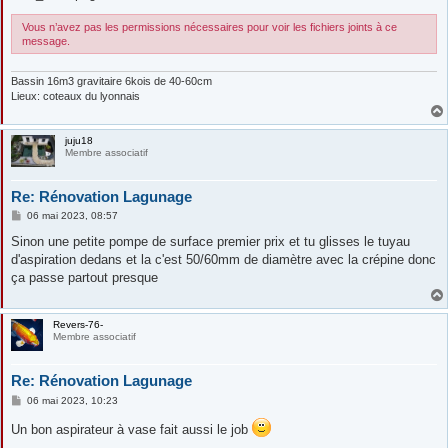
Vous n’avez pas les permissions nécessaires pour voir les fichiers joints à ce
message.
Bassin 16m3 gravitaire 6kois de 40-60cm
Lieux: coteaux du lyonnais
juju18
Membre associatif
Re: Rénovation Lagunage
M
06 mai 2023, 08:57
e
s
Sinon une petite pompe de surface premier prix et tu glisses le tuyau
s
d'aspiration dedans et la c'est 50/60mm de diamètre avec la crépine donc
a
g
ça passe partout presque
e
Revers-76-
Membre associatif
Re: Rénovation Lagunage
M
06 mai 2023, 10:23
e
s
Un bon aspirateur à vase fait aussi le job
s
a