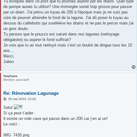
Tu évoques dans ce post que tu pourrais aspirer par les drains. Quel type
de pompe aurais tu utilisé? Une immergée serait trop grosse pour passer
par un drain. J'ai prévu un tuyau de 200 à l'époque mais je ne suis pas
sûre de pouvoir atteindre le fond de la lagune. J'ai dû poser le tuyau au
dessus du caillebotis qui suréléève les drains et ne pas le percer mais j'ai
un gros doute.
Tu penses que le pouzzo est saturé dans nos lagunes (nettoyage
obligatoire) ou aspirer le fond suffirait?
Je vois que tu as tout nettoyé mais c'est un boulot de dingue tous les 10
ans...
Merci,
Julien
Stephane
Membre associatif
Re: Rénovation Lagunage
M
05 mai 2023, 22:42
e
s
Salut
s
Si ça peut t’aider :
a
g
Il existe un vide cave qui passe dans un 200 car j’en ai un!
e
Le voici :
IMG_7435.png