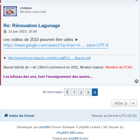
christine
Membre associatif
Re: Rénovation Lagunage
M
13 juin 2023, 15:36
e
s
ces vidéos de 2010 peuvent être utiles ►
s
https://www.google.com/search?q=fnoz+vi ... e&ie=UTF-8
a
g
e
►
http://www.forum-bassin.com/Accueil/For ... Bassin.pdf
Bassin bâché de + de 130m3 commencé en 2011, filtration maison.
Membre du FCKC
....
Les bétises des uns, font l'enseignement des autres...
1
2
3
4
Précédente
40 messages
Aller à
Index du forum
Heures au format
UTC+02:00
Développé par
phpBB
® Forum Software © phpBB Limited | SE Square by
PhpBB3 BBCodes
Traduit par
phpBB-fr.com