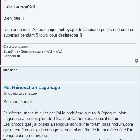
e
s
Hello Laurent89 !!
s
a
g
Bien joué !!
e
Dernier conseil. Après chaque nettoyage de lagunage je fais une cure de
supertab pendant 5 jours pour désinfecter !!
On a tout cassé !!!
15 m3 fini - Semi gravitaire - FAT - FAD
Bonheur !!!
lucc.hano
Re: Rénovation Lagunage
M
05 mai 2023, 15:59
e
s
Bonjour Laurent,
s
a
g
Je déterre un vieux sujet car j'ai le problème que toi à l'époque. Mon
e
Lagunage a un peu plus de 10 ans et j'ai l'impression qu'il sature.
Les photos que j'ai prises à l'époque sont sur le forum bassinforum.com
qui a fermé depuis, du coup je ne suis plus sûre de la manière où je l'ai
conçu pour le nettoyage.