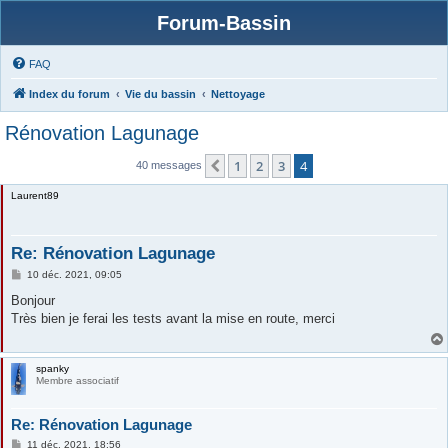
Forum-Bassin
FAQ
Index du forum
Vie du bassin
Nettoyage
Rénovation Lagunage
1
2
3
4
Précédente
40 messages
Laurent89
Re: Rénovation Lagunage
M
10 déc. 2021, 09:05
e
s
Bonjour
s
Très bien je ferai les tests avant la mise en route, merci
a
g
e
spanky
Membre associatif
Re: Rénovation Lagunage
M
11 déc. 2021, 18:56