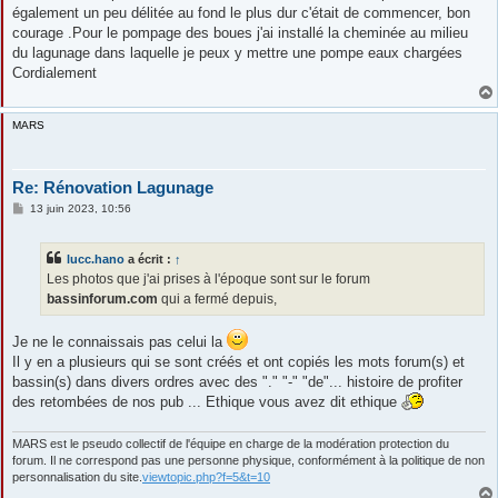
g
également un peu délitée au fond le plus dur c'était de commencer, bon
e
courage .Pour le pompage des boues j'ai installé la cheminée au milieu
du lagunage dans laquelle je peux y mettre une pompe eaux chargées
Cordialement
MARS
Re: Rénovation Lagunage
M
13 juin 2023, 10:56
e
s
s
lucc.hano
a écrit :
↑
a
g
Les photos que j'ai prises à l'époque sont sur le forum
e
bassinforum.com
qui a fermé depuis,
Je ne le connaissais pas celui la
Il y en a plusieurs qui se sont créés et ont copiés les mots forum(s) et
bassin(s) dans divers ordres avec des "." "-" "de"... histoire de profiter
des retombées de nos pub ... Ethique vous avez dit ethique
MARS est le pseudo collectif de l'équipe en charge de la modération protection du
forum. Il ne correspond pas une personne physique, conformément à la politique de non
personnalisation du site.
viewtopic.php?f=5&t=10