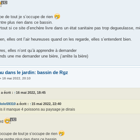
pe de tout je s’occupe de rien
ntre plus rien dans ce bassin.
tout si ce site d’enchère livre dans un état sanitaire pas trop degueulasse, m
ien, elles ont l’air heureuses quand on les regarde, elles s’entendent bien.
ères, elles n’ont qu’à apprendre à demander
ends une me demander une bière, j’arrête la bière)
au dans le jardin: bassin de Rgz
»
16 mai 2022, 20:10
z
a écrit :
↑
16 mai 2022, 18:45
lolo59310
a écrit :
↑
15 mai 2022, 22:40
s il manque 4 poissons au paysage je dirais
ard
occupe de tout je s’occupe de rien
ne rentre plus rien dans ce bassin.