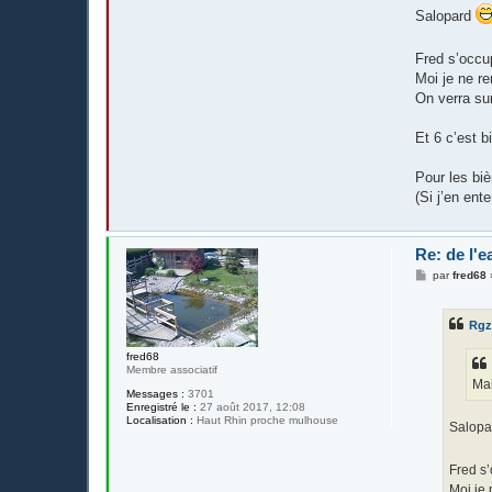
Salopard
Fred s’occu
Moi je ne re
On verra sur
Et 6 c’est b
Pour les bi
(Si j’en ent
Re: de l'e
M
par
fred68
e
s
s
Rg
a
g
e
fred68
Membre associatif
Mai
Messages :
3701
Enregistré le :
27 août 2017, 12:08
Localisation :
Haut Rhin proche mulhouse
Salop
Fred s’
Moi je 