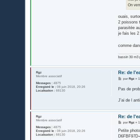
On verr
ouais, surto
2 poissons t
parasitée au
je fais les 2
comme dans l
bassin 30 m3 p
Re: de l'e
Rgz
Membre associatif
M
par
Rgz
»
1
e
Messages :
4875
s
Enregistré le :
08 juin 2018, 20:26
Pas de prob
s
Localisation :
68130
a
g
J’ai de l an
e
Re: de l'e
Rgz
Membre associatif
M
par
Rgz
»
1
e
Messages :
4875
s
Petite phot
Enregistré le :
08 juin 2018, 20:26
s
Localisation :
68130
D6FBF97D-
a