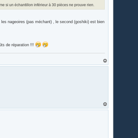
me si un échantillon inférieur à 30 pièces ne prouve rien.
 les nageoires (pas méchant) , le second (goshiki) est bien
ts de réparation !!!
H
a
u
t
H
a
u
t