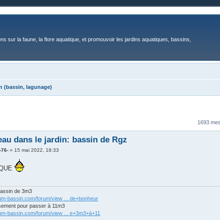
ons sur la faune, la flore aquatique, et promouvoir les jardins aquatiques, bassins,
n (bassin, lagunage)
1693 me
'eau dans le jardin: bassin de Rgz
-76-
»
15 mai 2022, 18:33
-QUE
bassin de 3m3
rum-bassin.com/forum/view ... de+bonheur
sement pour passer à 11m3
rum-bassin.com/forum/view ... e+3m3+à+11