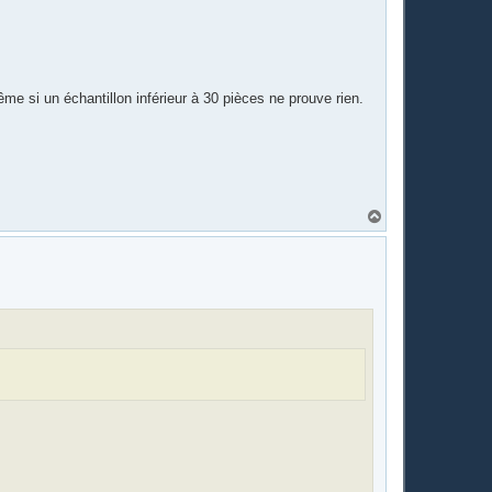
ême si un échantillon inférieur à 30 pièces ne prouve rien.
H
a
u
t