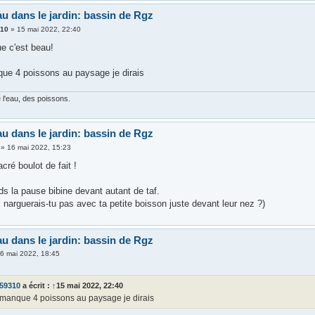
au dans le jardin: bassin de Rgz
310
»
15 mai 2022, 22:40
ue c'est beau!
que 4 poissons au paysage je dirais
 l'eau, des poissons.
au dans le jardin: bassin de Rgz
»
16 mai 2022, 15:23
cré boulot de fait !
s la pause bibine devant autant de taf.
 narguerais-tu pas avec ta petite boisson juste devant leur nez ?)
au dans le jardin: bassin de Rgz
6 mai 2022, 18:45
o59310
a écrit :
↑
15 mai 2022, 22:40
l manque 4 poissons au paysage je dirais