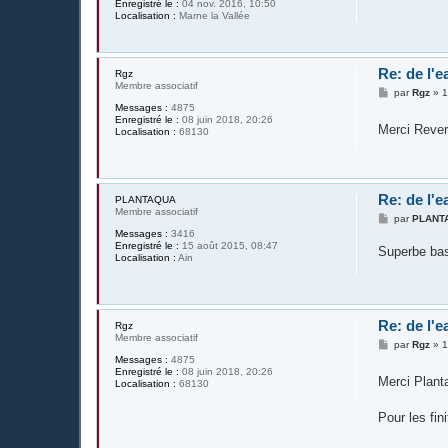
Enregistré le :
04 nov. 2016, 10:50
Localisation :
Marne la Vallée
Re: de l'e
Rgz
Membre associatif
M
par
Rgz
»
1
e
Messages :
4875
s
Enregistré le :
08 juin 2018, 20:26
Merci Reve
s
Localisation :
68130
a
g
e
Re: de l'e
PLANTAQUA
Membre associatif
M
par
PLANT
e
Messages :
3416
s
Enregistré le :
15 août 2015, 08:47
Superbe bass
s
Localisation :
Ain
a
g
e
Re: de l'e
Rgz
Membre associatif
M
par
Rgz
»
1
e
Messages :
4875
s
Enregistré le :
08 juin 2018, 20:26
Merci Plan
s
Localisation :
68130
a
g
Pour les fini
e