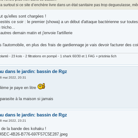
a surtout si ce site d’enchère livre dans un état sanitaire pas trop degueulasse, mê
ut qu'elles sont chargées !
estés ce soir : le premier (showa) a un début d'attaque bactérienne sur toutes
 tricho...
 autres demain matin et j'envoie l'artillerie
'automobile, en plus des frais de gardiennage je vais devoir facturer des coû
lanté - 23 kois - 2 filtrations en pompé - 1 shark 60/30 et 1 FAG + pristinia 6ch
au dans le jardin: bassin de Rgz
6 mai 2022, 20:31
lème je paye en litre
tiparasite à la maison si jamais
au dans le jardin: bassin de Rgz
8 mai 2022, 23:21
o de la bande des kohaku !
45EC-4B26-B776-697F57C5E287.jpeg