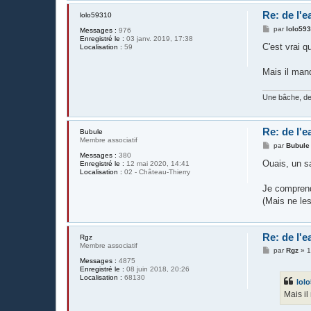
Re: de l'e
lolo59310
M
par
lolo59
Messages :
976
e
Enregistré le :
03 janv. 2019, 17:38
s
C'est vrai q
Localisation :
59
s
a
g
Mais il man
e
Une bâche, de
Re: de l'e
Bubule
Membre associatif
M
par
Bubule
e
Messages :
380
s
Ouais, un sa
Enregistré le :
12 mai 2020, 14:41
s
Localisation :
02 - Château-Thierry
a
g
Je comprend
e
(Mais ne les
Re: de l'e
Rgz
Membre associatif
M
par
Rgz
»
1
e
Messages :
4875
s
Enregistré le :
08 juin 2018, 20:26
s
Localisation :
68130
lol
a
g
Mais i
e