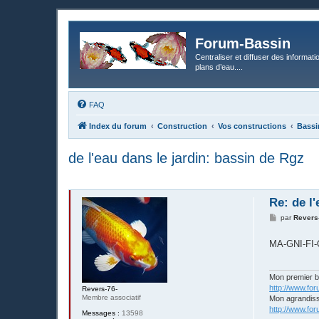
Forum-Bassin
Centraliser et diffuser des informati
plans d’eau....
FAQ
Index du forum
Construction
Vos constructions
Bassi
de l'eau dans le jardin: bassin de Rgz
Re: de l
M
par
Revers
e
s
MA-GNI-FI
s
a
g
e
Mon premier 
http://www.fo
Revers-76-
Membre associatif
Mon agrandis
http://www.fo
Messages :
13598