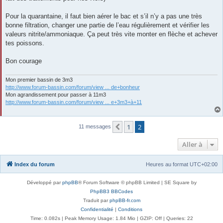
Pour la quarantaine, il faut bien aérer le bac et s’il n’y a pas une très
bonne filtration, changer une partie de l’eau régulièrement et vérifier les
valeurs nitrite/ammoniaque. Ça peut très vite monter en flèche et achever
tes poissons.
Bon courage
Mon premier bassin de 3m3
http://www.forum-bassin.com/forum/view ... de+bonheur
Mon agrandissement pour passer à 11m3
http://www.forum-bassin.com/forum/view ... e+3m3+à+11
1
2
Précédente
11 messages
Aller à
Index du forum
Heures au format
UTC+02:00
Développé par
phpBB
® Forum Software © phpBB Limited | SE Square by
PhpBB3 BBCodes
Traduit par
phpBB-fr.com
Confidentialité
|
Conditions
Time: 0.082s
| Peak Memory Usage: 1.84 Mio | GZIP: Off |
Queries: 22