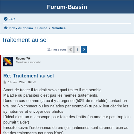
Forum-Bassin
FAQ
Index du forum
Faune
Maladies
Traitement au sel
1
2
Précédente
11 messages
Revers-76-
Membre associatif
Re: Traitement au sel
M
16 févr. 2020, 09:23
e
s
Avant de traiter il faudrait savoir quoi traiter il me semble.
s
Maladie ou parasites c’est pas les mêmes traitements.
a
g
Dans un cas comme ça où il y a urgence (50% de mortalité) contact un
e
vrai pro (koiconnect ou les naïades par exemple) tu peux leur décrire les
symptômes et envoyer des photos.
L’idéal c’est un microscope pour faire des frottis (un amateur pas trop loin
pourrait t’aider)
Ensuite suivre l’ordonnance du pro (les jardineries sont rarement bien au
fait des traitements pour nos Koïs)