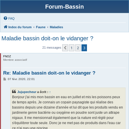
Forum-Bassin
FAQ
Index du forum
Faune
Maladies
Maladie bassin doit-on le vidanger ?
1
2
3
Précédente
21 messages
FNOZ
Membre associatif
Re: Maladie bassin doit-on le vidanger ?
M
07 févr. 2020, 22:01
e
s
s
Jujupecheur
a écrit :
↑
a
g
Bonjour j'ai mis mon bassin en eau en juillet et mis les poissons peux
e
de temps après. Je connais un copain paysagiste qui réalise des
bassins depuis une dizaine d'année et lui dit que les produits vendu en
jardinerie genre bactérie ou oxygène en poudre sont juste un attrape
nigaux. Il me mensionnait également que la nature est réglé pour
s'équilibrer toute seule. Donc je ne met pas de produits dans l'eau car
ce n'ai pas une piscine.