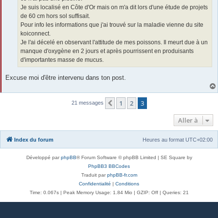
Je suis localisé en Côte d'Or mais on m'a dit lors d'une étude de projets
de 60 cm hors sol suffisait.
Pour info les informations que j'ai trouvé sur la maladie vienne du site
koiconnect.
Je l'ai décelé en observant l'attitude de mes poissons. Il meurt due à un
manque d'oxygène en 2 jours et après pourrissent en produisants
d'importantes masse de mucus.
Excuse moi d'être intervenu dans ton post.
1
2
3
Précédente
21 messages
Aller à
Index du forum
Heures au format
UTC+02:00
Développé par
phpBB
® Forum Software © phpBB Limited | SE Square by
PhpBB3 BBCodes
Traduit par
phpBB-fr.com
Confidentialité
|
Conditions
Time: 0.067s
| Peak Memory Usage: 1.84 Mio | GZIP: Off |
Queries: 21