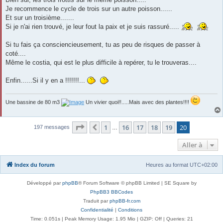
Je recommence le cycle de trois sur un autre poisson......
Et sur un troisième.......
Si je n'ai rien trouvé, je leur fout la paix et je suis rassuré.....
Si tu fais ça consciencieusement, tu as peu de risques de passer à
coté....
Même le costia, qui est le plus difficile à repérer, tu le trouveras....
Enfin......Si il y en a !!!!!!!...
Une bassine de 80 m3
Un vivier quoi!!.....Mais avec des plantes!!!!
Page
20
sur
20
1
16
17
18
19
20
Précédente
197 messages
…
Aller à
Index du forum
Heures au format
UTC+02:00
Développé par
phpBB
® Forum Software © phpBB Limited | SE Square by
PhpBB3 BBCodes
Traduit par
phpBB-fr.com
Confidentialité
|
Conditions
Time: 0.051s
| Peak Memory Usage: 1.95 Mio | GZIP: Off |
Queries: 21