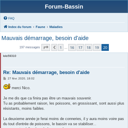
Forum-Bassin
FAQ
Index du forum
Faune
Maladies
Mauvais démarrage, besoin d'aide
Page
20
sur
20
1
16
17
18
19
20
Précédente
197 messages
…
lolo59310
Re: Mauvais démarrage, besoin d'aide
M
27 févr. 2020, 18:02
e
s
merci Nico.
s
a
g
Je me dis que ca finira pas être un mauvais souvenir.
e
Tu as probablement raison, les poissons, en grossissant, sont aussi plus
résistants, moins faibles.
La deuxieme année je ferai moins de conneries, il y aura moins voire pas
du tout d'entrée de poissons, le bassin va se stabiliser...