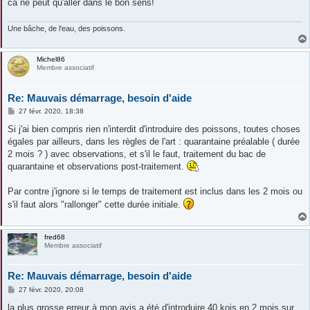
ca ne peut qu'aller dans le bon sens!
Une bâche, de l'eau, des poissons.
Michel86
Membre associatif
Re: Mauvais démarrage, besoin d'aide
M
27 févr. 2020, 18:38
e
s
Si j'ai bien compris rien n'interdit d'introduire des poissons, toutes choses
s
égales par ailleurs, dans les règles de l'art : quarantaine préalable ( durée
a
g
2 mois ? ) avec observations, et s'il le faut, traitement du bac de
e
quarantaine et observations post-traitement.
Par contre j'ignore si le temps de traitement est inclus dans les 2 mois ou
s'il faut alors "rallonger" cette durée initiale.
fred68
Membre associatif
Re: Mauvais démarrage, besoin d'aide
M
27 févr. 2020, 20:08
e
s
la plus grosse erreur à mon avis a été d'introduire 40 kois en 2 mois sur