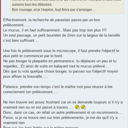
suivons tous tes déboires.
Bon courage, et je l'espère, tout finira par s'arranger...
Effectivement, la recherche de parasites passe par un bon
prélèvement......
Le mucus, il en faut suffisamment...Mais pas trop non plus !!!!
Un seul passage, un petit bourrelet de 2mm sur la largeur de la lamelle
c'est bien suffisant....
Une fois le prélèvement sous le microscope, il faut prendre l'objectif le
plus petit et commencer par le bord.
Ne pas bouger la plaquette en permanence, tu déplaces un peu et tu
regardes...Et ainsi de suite en balayant tout le mucus prélevé....
Dès que tu vois quelque chose bouger, tu passes sur l'objectif moyen
pour affiner ta trouvaille.....
Patience, prendre son temps c'est le maître mot pour réussir à lire
correctement ton prélèvement.....
Ne rien trouver est assez frustrant car on se demande toujours si il n'y a
vraiment rien ou on est passé à travers.....
Donc, dans ce cas, on refait un autre prélèvement et on recommence....
Perso, si je ne trouve rien sur trois prélèvements, je me dis qu'il n'y a
vraiment rien.
Bien sur, les trois frottis sur le même poisson.....