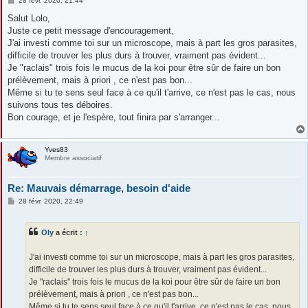
28 févr. 2020, 21:44
e
s
Salut Lolo,
s
Juste ce petit message d'encouragement,
a
g
J'ai investi comme toi sur un microscope, mais à part les gros parasites,
e
difficile de trouver les plus durs à trouver, vraiment pas évident...
Je "raclais" trois fois le mucus de la koi pour être sûr de faire un bon
prélèvement, mais à priori , ce n'est pas bon...
Même si tu te sens seul face à ce qu'il t'arrive, ce n'est pas le cas, nous
suivons tous tes déboires.
Bon courage, et je l'espère, tout finira par s'arranger...
Yves83
Membre associatif
Re: Mauvais démarrage, besoin d'aide
M
28 févr. 2020, 22:49
e
s
s
Oly
a écrit :
↑
a
g
e
J'ai investi comme toi sur un microscope, mais à part les gros parasites,
difficile de trouver les plus durs à trouver, vraiment pas évident...
Je "raclais" trois fois le mucus de la koi pour être sûr de faire un bon
prélèvement, mais à priori , ce n'est pas bon...
Même si tu te sens seul face à ce qu'il t'arrive, ce n'est pas le cas, nous