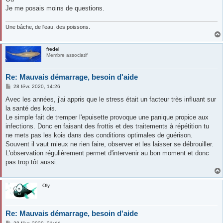
Je me posais moins de questions.
Une bâche, de l'eau, des poissons.
fredel
Membre associatif
Re: Mauvais démarrage, besoin d'aide
M
28 févr. 2020, 14:26
e
s
Avec les années, j'ai appris que le stress était un facteur très influant sur
s
la santé des kois.
a
g
Le simple fait de tremper l'epuisette provoque une panique propice aux
e
infections. Donc en faisant des frottis et des traitements à répétition tu
ne mets pas les kois dans des conditions optimales de guérison.
Souvent il vaut mieux ne rien faire, observer et les laisser se débrouiller.
L'observation régulièrement permet d'intervenir au bon moment et donc
pas trop tôt aussi.
Oly
Re: Mauvais démarrage, besoin d'aide
M