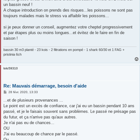
s
un bassin neuf !
a
g
A chaque introduction on prends des risques...les poissons ne sont pas
e
toujours malades mais le stress va affaiblir les poissons...
si je peux donner un conseil, augmentez votre cheptel progressivement
et par étapes plus ou moins longues...et évitez de le faire en fin de
saison !
bassin 30 m3 planté - 23 kois - 2 filtrations en pompé - 1 shark 60/30 et 1 FAG +
pristinia 6ch
lolo59310
Re: Mauvais démarrage, besoin d'aide
M
28 févr. 2020, 13:33
e
s
...et de plusieurs provenances ...
s
Le point est un excès de confiance, car j'ai eu un bassin pendant 10 ans
a
g
passé, et je le faisais souvent sans problèmes. Le passé ne présage pas
e
du futur, et ça n'arrive pas qu'aux autres.
Je n'ai pas eu de chances...
OU
J'ai eu beaucoup de chance par le passé.
Ou