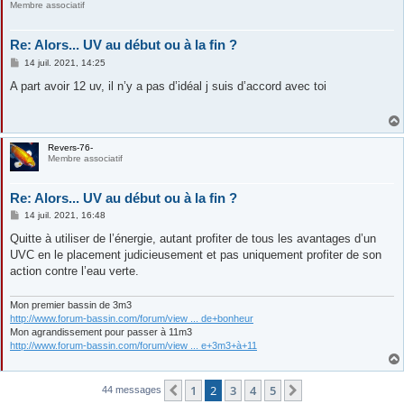
Membre associatif
Re: Alors... UV au début ou à la fin ?
M
14 juil. 2021, 14:25
e
s
A part avoir 12 uv, il n’y a pas d’idéal j suis d’accord avec toi
s
a
g
e
Revers-76-
Membre associatif
Re: Alors... UV au début ou à la fin ?
M
14 juil. 2021, 16:48
e
s
Quitte à utiliser de l’énergie, autant profiter de tous les avantages d’un
s
UVC en le placement judicieusement et pas uniquement profiter de son
a
g
action contre l’eau verte.
e
Mon premier bassin de 3m3
http://www.forum-bassin.com/forum/view ... de+bonheur
Mon agrandissement pour passer à 11m3
http://www.forum-bassin.com/forum/view ... e+3m3+à+11
1
2
3
4
5
Précédente
Suivante
44 messages