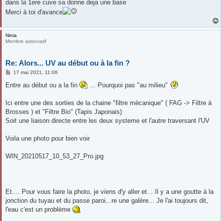
dans la 1ere cuve sa donne deja une base
Merci à toi d'avance
Ninia
Membre associatif
Re: Alors... UV au début ou à la fin ?
M
17 mai 2021, 11:06
e
s
Entre au début ou a la fin
... Pourquoi pas "au milieu"
s
a
g
Ici entre une des sorties de la chaine "filtre mécanique" ( FAG -> Filtre à
e
Brosses ) et "Filtre Bio" (Tapis Japonais)
Soit une liaison directe entre les deux systeme et l'autre traversant l'UV
Voila une photo pour bien voir
WIN_20210517_10_53_27_Pro.jpg
Et.... Pour vous faire la photo, je viens d'y aller et... Il y a une goutte à la
jonction du tuyau et du passe paroi...re une galère... Je l'ai toujours dit,
l'eau c'est un problème