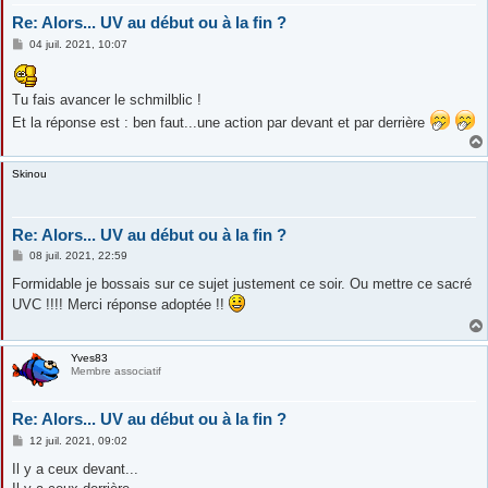
Re: Alors... UV au début ou à la fin ?
M
04 juil. 2021, 10:07
e
s
s
a
Tu fais avancer le schmilblic !
g
Et la réponse est : ben faut...une action par devant et par derrière
e
Skinou
Re: Alors... UV au début ou à la fin ?
M
08 juil. 2021, 22:59
e
s
Formidable je bossais sur ce sujet justement ce soir. Ou mettre ce sacré
s
UVC !!!! Merci réponse adoptée !!
a
g
e
Yves83
Membre associatif
Re: Alors... UV au début ou à la fin ?
M
12 juil. 2021, 09:02
e
s
Il y a ceux devant...
s