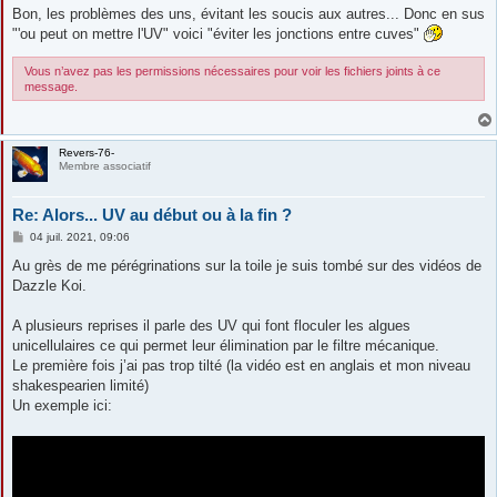
Bon, les problèmes des uns, évitant les soucis aux autres... Donc en sus
"'ou peut on mettre l'UV" voici "éviter les jonctions entre cuves"
Vous n’avez pas les permissions nécessaires pour voir les fichiers joints à ce
message.
Revers-76-
Membre associatif
Re: Alors... UV au début ou à la fin ?
M
04 juil. 2021, 09:06
e
s
Au grès de me pérégrinations sur la toile je suis tombé sur des vidéos de
s
Dazzle Koi.
a
g
e
A plusieurs reprises il parle des UV qui font floculer les algues
unicellulaires ce qui permet leur élimination par le filtre mécanique.
Le première fois j’ai pas trop tilté (la vidéo est en anglais et mon niveau
shakespearien limité)
Un exemple ici: