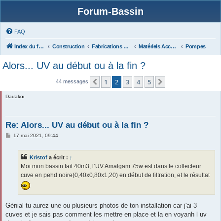
Forum-Bassin
FAQ
Index du forum
Construction
Fabrications Équipements (filtres, matériels, protections...),
Matériels Accessoires (DAN, Pompes, UV, Bac de quarantaine...)
Pompes
Alors... UV au début ou à la fin ?
1
2
3
4
5
Précédente
Suivante
44 messages
Dadakoi
Re: Alors... UV au début ou à la fin ?
M
17 mai 2021, 09:44
e
s
s
Kristof
a écrit :
↑
a
g
Moi mon bassin fait 40m3, l’UV Amalgam 75w est dans le collecteur
e
cuve en pehd noire(0,40x0,80x1,20) en début de filtration, et le résultat
Génial tu aurez une ou plusieurs photos de ton installation car j'ai 3
cuves et je sais pas comment les mettre en place et la en voyanh l uv