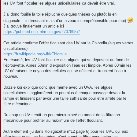
les UV font floculer les algues unicellulaires ça devait être vrai.
J’ai donc fouillé la toile (épluché quelques thèses ou plutôt lu en
diagonale… intéressant mais d’un niveau incompréhensible pour moi)
J’ai trouvé finalement un article ici
https://pubmed.ncbi.nlm.nih.gov/27078957/
Cet article confirme l’effet floculant des UV sur la Chlorella (algues vertes
unicellulaires)
https://fr.wikipedia.org/wiki/Chlorella
En résumé, les UV font floculer ces algues qui se déposent au fond de
l’éprouvette. Après 50min d’exposition l’eau est limpide. Après 60min les
UV détruisent le noyau des cellules qui se délitent et troublent l’eau à
nouveau.
Dazzle koi explique donc que même avec un UVA, les algues
unicellulaires s’agglomèrent un peu plus à chaque passage devant la
lampe et finissent par avoir une taille suffisante pour être arrêté par le
filtre mécanique.
Du coup un UV serait un peu mieux placé en amont de la filtration
mécanique pour profiter au maximum de l’effet floculant.
Autre élément (lu dans Koisgazette n°12 page 6) pour les UVC qui eux
détruisent aussi les bactéries, c’est avant le filtre pour limiter les