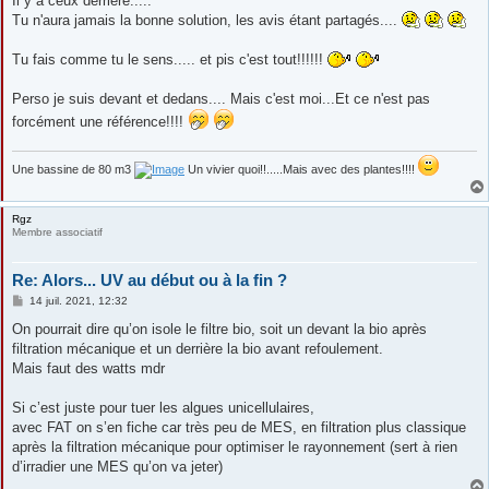
Il y a ceux derrière.....
a
g
Tu n'aura jamais la bonne solution, les avis étant partagés....
e
Tu fais comme tu le sens..... et pis c'est tout!!!!!!
Perso je suis devant et dedans.... Mais c'est moi...Et ce n'est pas
forcément une référence!!!!
Une bassine de 80 m3
Un vivier quoi!!.....Mais avec des plantes!!!!
Rgz
Membre associatif
Re: Alors... UV au début ou à la fin ?
M
14 juil. 2021, 12:32
e
s
On pourrait dire qu’on isole le filtre bio, soit un devant la bio après
s
filtration mécanique et un derrière la bio avant refoulement.
a
g
Mais faut des watts mdr
e
Si c’est juste pour tuer les algues unicellulaires,
avec FAT on s’en fiche car très peu de MES, en filtration plus classique
après la filtration mécanique pour optimiser le rayonnement (sert à rien
d’irradier une MES qu’on va jeter)