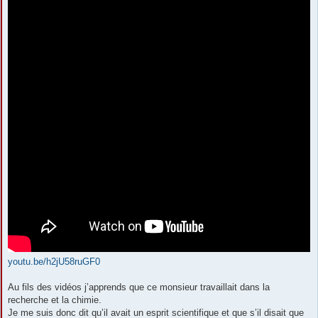
youtu.be/h2jU58ruGF0
Au fils des vidéos j’apprends que ce monsieur travaillait dans la
recherche et la chimie.
Je me suis donc dit qu’il avait un esprit scientifique et que s’il disait que