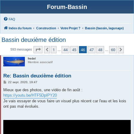
Forum-Bassin
FAQ
Index du forum
Construction
Votre Projet ?
Bassin (bassin, lagunage)
Bassin deuxième édition
Page
46
sur
60
1
44
45
46
47
48
60
Précédente
Suiv
593 messages
…
…
fredel
Membre associatif
Re: Bassin deuxième édition
M
22 sept. 2020, 19:47
e
s
Mieux que des photos, une vidéo de fin août :
s
https://youtu.be/HTF5DpIPY20
a
g
Je vais essayer de vous faire un visuel plus récent car l'eau et les kois
e
ont pas mal évolués.