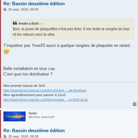
Re: Bassin deuxième édition
M
26 sept. 2020, 09:35
e
s
s
fredel
a écrit :
↑
a
g
Bon, la pose de plaquettes n'est pas finie. Il me reste la rangée du bas
e
et les retours vers la vitre.
T’inquiètes pas Yves83 aussi à quelque rangées de plaquette en retard...
Belle installation en tous cas.
C’est quoi ton distributeur ?
Mon premier bassin de 3m3
http://www.forum-bassin.com/forum/view ... de+bonheur
Mon agrandissement pour passer à 11m3
http://www.forum-bassin.com/forum/view ... e+3m3+à+11
fredel
Membre associatif
Re: Bassin deuxième édition
M
26 sept. 2020, 09:38