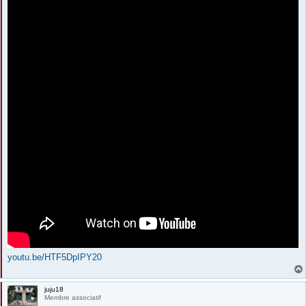
youtu.be/HTF5DpIPY20
juju18
Membre associatif