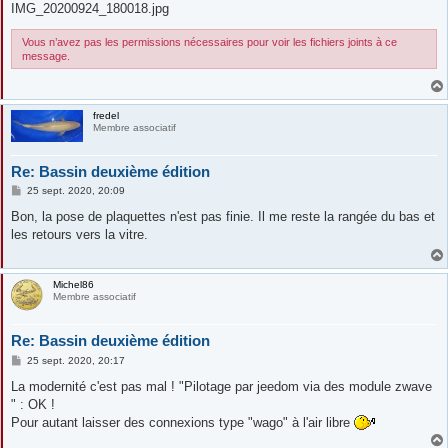
IMG_20200924_180018.jpg
Vous n’avez pas les permissions nécessaires pour voir les fichiers joints à ce
message.
fredel
Membre associatif
Re: Bassin deuxième édition
M
25 sept. 2020, 20:09
e
s
Bon, la pose de plaquettes n'est pas finie. Il me reste la rangée du bas et
s
les retours vers la vitre.
a
g
e
Michel86
Membre associatif
Re: Bassin deuxième édition
M
25 sept. 2020, 20:17
e
s
La modernité c'est pas mal ! "Pilotage par jeedom via des module zwave
s
" : OK !
a
g
Pour autant laisser des connexions type "wago" à l'air libre
e