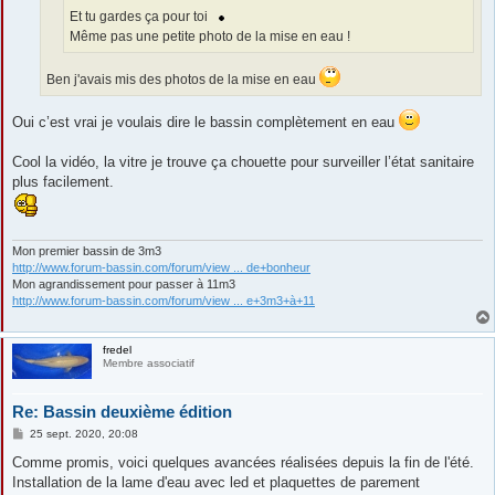
Et tu gardes ça pour toi
Même pas une petite photo de la mise en eau !
Ben j'avais mis des photos de la mise en eau
Oui c’est vrai je voulais dire le bassin complètement en eau
Cool la vidéo, la vitre je trouve ça chouette pour surveiller l’état sanitaire
plus facilement.
Mon premier bassin de 3m3
http://www.forum-bassin.com/forum/view ... de+bonheur
Mon agrandissement pour passer à 11m3
http://www.forum-bassin.com/forum/view ... e+3m3+à+11
fredel
Membre associatif
Re: Bassin deuxième édition
M
25 sept. 2020, 20:08
e
s
Comme promis, voici quelques avancées réalisées depuis la fin de l'été.
s
Installation de la lame d'eau avec led et plaquettes de parement
a