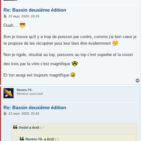
Re: Bassin deuxième édition
M
22 sept. 2020, 20:16
e
s
Ouah....
s
a
g
Bon je trouve qu'il y a trop de poisson par contre, comme j'ai bon cœur je
e
te propose de les récupérer pour leur bien être évidemment
Non je rigole, résultat au top, poissons au top c'est superbe et la vision
des kois par la vitre c'est magnifique
Et ton asagi est toujours magnifique
Revers-76-
Membre associatif
Re: Bassin deuxième édition
M
22 sept. 2020, 20:42
e
s
s
fredel
a écrit :
↑
a
g
e
Revers-76-
a écrit :
↑