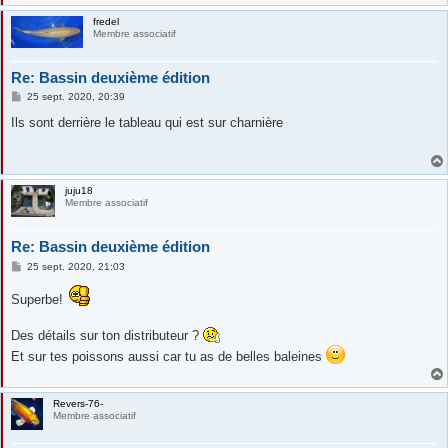
fredel
Membre associatif
Re: Bassin deuxième édition
M
25 sept. 2020, 20:39
e
s
Ils sont derrière le tableau qui est sur charnière
s
a
g
e
juju18
Membre associatif
Re: Bassin deuxième édition
M
25 sept. 2020, 21:03
e
s
Superbe!
s
a
g
Des détails sur ton distributeur ?
e
Et sur tes poissons aussi car tu as de belles baleines
Revers-76-
Membre associatif