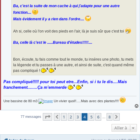
Ba, c'est la suite de mon cache à qui j'adapte pour une autre
fonction....
Mais évidement il y a rien dans l'ordre....
Ah si, celle où l'on voit des pieds en l'air, là je suis sûr que c'est toi
Ba, celle là c'est le ......Bureau d'études!!!!!....
Bon, écoute, tu fais comme tout le monde, tu insères une photo, tu mets
la légende et tu passes à une autre, et ainsi de suite, c'est quand même
pas compliqué !
Pas compliqué!!!!! pour toi peut etre...Enfin, si i tu le dis....Mais
franchement........Ça m'emmerde
Une bassine de 80 m3
Un vivier quoi!!.....Mais avec des plantes!!!!
Page
4
sur
8
1
2
3
4
5
6
8
Précédente
Suivante
77 messages
…
Aller à