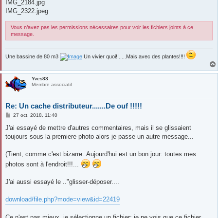
IMG_2184.jpg
IMG_2322.jpeg
Vous n’avez pas les permissions nécessaires pour voir les fichiers joints à ce
message.
Une bassine de 80 m3
Un vivier quoi!!.....Mais avec des plantes!!!!
Yves83
Membre associatif
Re: Un cache distributeur.......De ouf !!!!!
M
27 oct. 2018, 11:40
e
s
J'ai essayé de mettre d'autres commentaires, mais il se glissaient
s
toujours sous la premiere photo alors je passe un autre message...
a
g
e
(Tient, comme c'est bizarre..Aujourd'hui est un bon jour: toutes mes
photos sont à l'endroit!!!...
J'ai aussi essayé le .."glisser-déposer....
download/file.php?mode=view&id=22419
Ce n'est pas mieux, je sélectionne un fichier: je ne vois que ce fichier