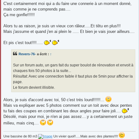
C'est certainement moi qui a du faire une connerie à un moment donné,
mais comme je ne comprends pas....
Ça me gonfle!!!!!!
Alors tu as raison, je suis un vieux con râleur.....Et têtu en plus!!!
Mais j'assume et quand j'en ai plein le ..... Et bien je vais jouer ailleurs....
Et pis c'est tout!!!!.....
Revers-76-
a écrit :
↑
Sur un forum auto, un gars fait du super boulot de rénovation et envoit à
chaques fois 50 photos à la suite...
Résultat: Avec une connection faible il faut plus de 5min pour afficher la
page.
Le forum devient illisible.
Alors, je suis d'accord avec toi, 50 c'est très lourd!!!!!!...
Mais va expliquer avec 5 photos comment sur un toit avec deux pentes
tu fais des coupes en combinant les deux angles pour faire joli....
Désolé, mais pour moi, je n'en ai pas assez....y a certainement un juste
milieu, mais cinq....
Une bassine de 80 m3
Un vivier quoi!!.....Mais avec des plantes!!!!