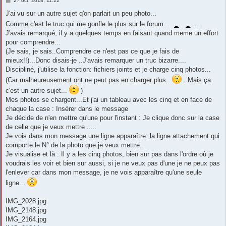
27 oct. 2018, 11:22
e
s
J'ai vu sur un autre sujet q'on parlait un peu photo...
s
Comme c'est le truc qui me gonfle le plus sur le forum...
..
a
g
J'avais remarqué, il y a quelques temps en faisant quand meme un effort
e
pour comprendre...
(Je sais, je sais..Comprendre ce n'est pas ce que je fais de
mieux!!)...Donc disais-je ..J'avais remarquer un truc bizarre....
Discipliné, j'utilise la fonction: fichiers joints et je charge cinq photos...
(Car malheureusement ont ne peut pas en charger plus..
..Mais ça
c'est un autre sujet...
)
Mes photos se chargent...Et j'ai un tableau avec les cinq et en face de
chaque la case : Insérer dans le message
Je décide de n'en mettre qu'une pour l'instant : Je clique donc sur la case
de celle que je veux mettre .....
Je vois dans mon message une ligne apparaître: la ligne attachement qui
comporte le N° de la photo que je veux mettre...
Je visualise et là : Il y a les cinq photos, bien sur pas dans l'ordre où je
voudrais les voir et bien sur aussi, si je ne veux pas d'une je ne peux pas
l'enlever car dans mon message, je ne vois apparaître qu'une seule
ligne...
IMG_2028.jpg
IMG_2148.jpg
IMG_2164.jpg