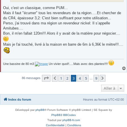
Oui, c'est un classique, comme PUM...
Mais il faut "écumer" tous les revendeurs de ta région.....Et chercher de
du CR4, épaisseur 3,2: C'est bien suffisant pour notre utilisation...
Perso, j'ai trouvé dans ma région un revendeur nickel: Il s’appelle
Amitubes....
Bon, il m'en fallait 120m!!! Alors il y avait de la matière pour négocier....
Mais je l'ai touché, livré à la maison en barre de 6m à 6,36€ le mètre!!!....
Une bassine de 80 m3
Un vivier quoi!!.....Mais avec des plantes!!!!
Page
3
sur
9
1
2
3
4
5
9
Précédente
Suivante
86 messages
…
Aller à
Index du forum
Heures au format
UTC+02:00
Développé par
phpBB
® Forum Software © phpBB Limited | SE Square by
PhpBB3 BBCodes
Traduit par
phpBB-fr.com
Confidentialité
|
Conditions