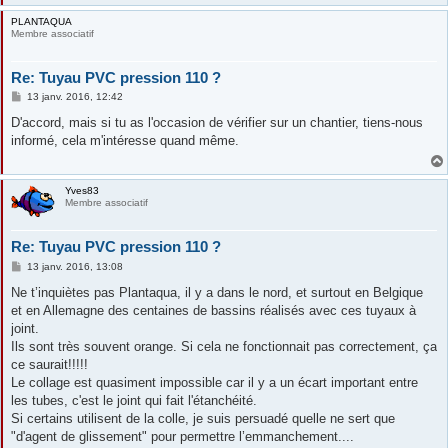
PLANTAQUA
Membre associatif
Re: Tuyau PVC pression 110 ?
M
13 janv. 2016, 12:42
e
s
D'accord, mais si tu as l'occasion de vérifier sur un chantier, tiens-nous
s
informé, cela m'intéresse quand même.
a
g
e
Yves83
Membre associatif
Re: Tuyau PVC pression 110 ?
M
13 janv. 2016, 13:08
e
s
Ne t’inquiètes pas Plantaqua, il y a dans le nord, et surtout en Belgique
s
et en Allemagne des centaines de bassins réalisés avec ces tuyaux à
a
g
joint.
e
Ils sont très souvent orange. Si cela ne fonctionnait pas correctement, ça
ce saurait!!!!!
Le collage est quasiment impossible car il y a un écart important entre
les tubes, c'est le joint qui fait l'étanchéité.
Si certains utilisent de la colle, je suis persuadé quelle ne sert que
"d'agent de glissement" pour permettre l’emmanchement....