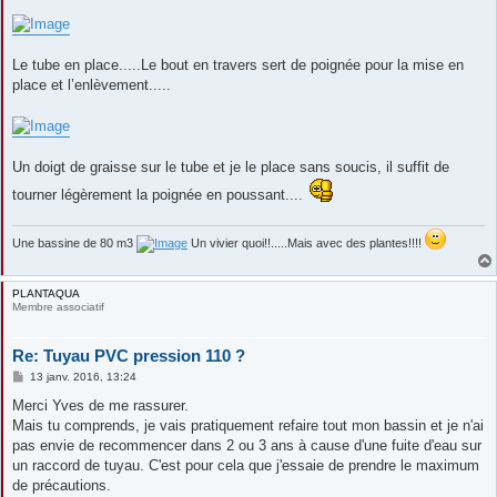
Le tube en place.....Le bout en travers sert de poignée pour la mise en
place et l’enlèvement.....
Un doigt de graisse sur le tube et je le place sans soucis, il suffit de
tourner légèrement la poignée en poussant....
Une bassine de 80 m3
Un vivier quoi!!.....Mais avec des plantes!!!!
PLANTAQUA
Membre associatif
Re: Tuyau PVC pression 110 ?
M
13 janv. 2016, 13:24
e
s
Merci Yves de me rassurer.
s
Mais tu comprends, je vais pratiquement refaire tout mon bassin et je n'ai
a
g
pas envie de recommencer dans 2 ou 3 ans à cause d'une fuite d'eau sur
e
un raccord de tuyau. C'est pour cela que j'essaie de prendre le maximum
de précautions.