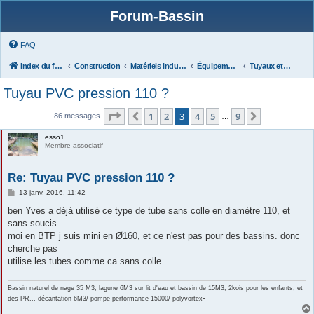
Forum-Bassin
FAQ
Index du forum
Construction
Matériels industriels
Équipements (filtres, matériels, protections...),
Tuyaux et raccords, Bondes de fond...
Tuyau PVC pression 110 ?
Page
3
sur
9
1
2
3
4
5
9
Précédente
Suivante
86 messages
…
esso1
Membre associatif
Re: Tuyau PVC pression 110 ?
M
13 janv. 2016, 11:42
e
s
ben Yves a déjà utilisé ce type de tube sans colle en diamètre 110, et
s
sans soucis..
a
g
moi en BTP j suis mini en Ø160, et ce n'est pas pour des bassins. donc
e
cherche pas
utilise les tubes comme ca sans colle.
Bassin naturel de nage 35 M3, lagune 6M3 sur lit d'eau et bassin de 15M3, 2kois pour les enfants, et
-
des PR... décantation 6M3/ pompe performance 15000/ polyvortex