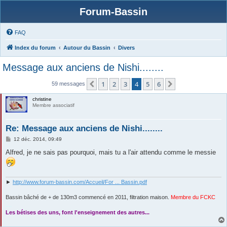
Forum-Bassin
FAQ
Index du forum
Autour du Bassin
Divers
Message aux anciens de Nishi........
1
2
3
4
5
6
Précédente
Suivante
59 messages
christine
Membre associatif
Re: Message aux anciens de Nishi........
M
12 déc. 2014, 09:49
e
s
Alfred, je ne sais pas pourquoi, mais tu a l'air attendu comme le messie
s
a
g
e
►
http://www.forum-bassin.com/Accueil/For ... Bassin.pdf
Bassin bâché de + de 130m3 commencé en 2011, filtration maison.
Membre du FCKC
....
Les bétises des uns, font l'enseignement des autres...