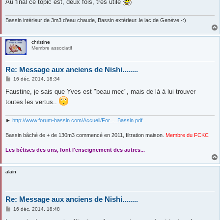
Au final ce topic est, deux fois, très utile
Bassin intérieur de 3m3 d'eau chaude, Bassin extérieur..le lac de Genève -:)
christine
Membre associatif
Re: Message aux anciens de Nishi........
M
16 déc. 2014, 18:34
e
s
Faustine, je sais que Yves est "beau mec", mais de là à lui trouver
s
toutes les vertus..
a
g
e
►
http://www.forum-bassin.com/Accueil/For ... Bassin.pdf
Bassin bâché de + de 130m3 commencé en 2011, filtration maison.
Membre du FCKC
....
Les bétises des uns, font l'enseignement des autres...
alain
Re: Message aux anciens de Nishi........
M
16 déc. 2014, 18:48
e