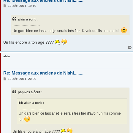
Re: Message aux anciens de Nishi........
M
13 déc. 2014, 19:49
e
s
s
alain a écrit :
a
g
...............................
e
Un gars bien ce lascar et je serais très fier d'avoir un fils comme lui.
Un fils encore à ton âge ????
alain
Re: Message aux anciens de Nishi........
M
13 déc. 2014, 20:00
e
s
s
papives a écrit :
a
g
e
alain a écrit :
...............................
Un gars bien ce lascar et je serais très fier d'avoir un fils comme
lui.
Un fils encore à ton âge ????