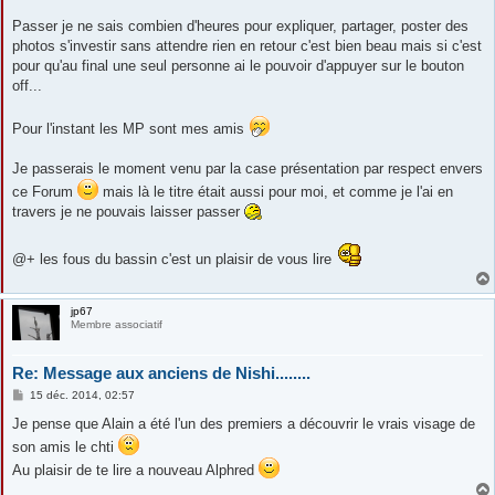
Passer je ne sais combien d'heures pour expliquer, partager, poster des
photos s'investir sans attendre rien en retour c'est bien beau mais si c'est
pour qu'au final une seul personne ai le pouvoir d'appuyer sur le bouton
off...
Pour l'instant les MP sont mes amis
Je passerais le moment venu par la case présentation par respect envers
ce Forum
mais là le titre était aussi pour moi, et comme je l'ai en
travers je ne pouvais laisser passer
@+ les fous du bassin c'est un plaisir de vous lire
jp67
Membre associatif
Re: Message aux anciens de Nishi........
M
15 déc. 2014, 02:57
e
s
Je pense que Alain a été l'un des premiers a découvrir le vrais visage de
s
son amis le chti
a
g
Au plaisir de te lire a nouveau Alphred
e