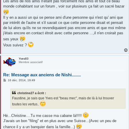
s
Les amis de nos amis n'étant pas forcement nos amis et tout ce beau
s
monde cohabitant sur un forum , voir sur plusieurs ça fait un sacré bazar
a
g
e
Il y en a aussi un qui se pense ami d'une personne qui n'est qu' ami que
par intérêt de l'autre et s'il savait ce que cette personne disait et pensait
de lui alors qu'ils ne se revendiquaient pas encore amis et que moi même
j'étais encore en contact étroit avec cette personne ...,il n'en croirait pas
ses yeux
Vous suivez ?
Yves83
Membre associatif
Re: Message aux anciens de Nishi........
M
16 déc. 2014, 19:49
e
s
s
christine27 a écrit :
a
g
Faustine, je sais que Yves est "beau mec", mais de là à lui trouver
e
toutes les vertus..
Hé...Christine....Tu me casse ma cabane là!!!!!
J'avais un bon "filing" et en plus avec une Suisse...(Avec un peu de
chance il y a un banquier dans la famille...)