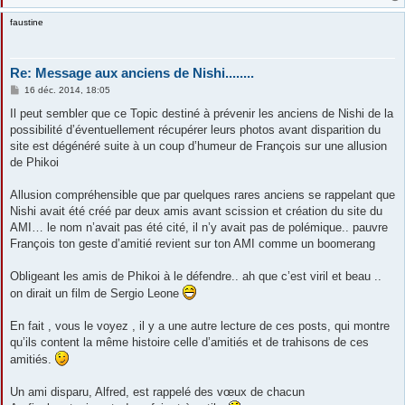
faustine
Re: Message aux anciens de Nishi........
M
16 déc. 2014, 18:05
e
s
Il peut sembler que ce Topic destiné à prévenir les anciens de Nishi de la
s
possibilité d’éventuellement récupérer leurs photos avant disparition du
a
g
site est dégénéré suite à un coup d’humeur de François sur une allusion
e
de Phikoi
Allusion compréhensible que par quelques rares anciens se rappelant que
Nishi avait été créé par deux amis avant scission et création du site du
AMI… le nom n’avait pas été cité, il n’y avait pas de polémique.. pauvre
François ton geste d’amitié revient sur ton AMI comme un boomerang
Obligeant les amis de Phikoi à le défendre.. ah que c’est viril et beau ..
on dirait un film de Sergio Leone
En fait , vous le voyez , il y a une autre lecture de ces posts, qui montre
qu’ils content la même histoire celle d’amitiés et de trahisons de ces
amitiés.
Un ami disparu, Alfred, est rappelé des vœux de chacun