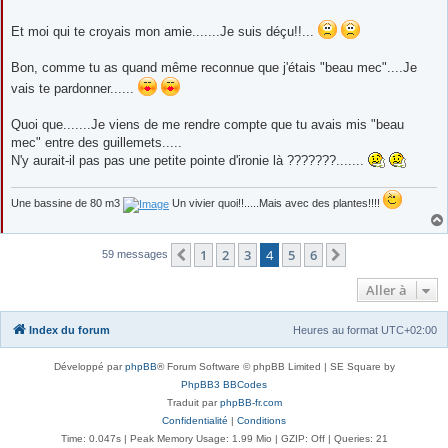
Et moi qui te croyais mon amie.......Je suis déçu!!...
Bon, comme tu as quand même reconnue que j'étais "beau mec"....Je
vais te pardonner......
Quoi que.......Je viens de me rendre compte que tu avais mis "beau
mec" entre des guillemets.....
N'y aurait-il pas pas une petite pointe d'ironie là ???????.......
Une bassine de 80 m3
Un vivier quoi!!.....Mais avec des plantes!!!!
1
2
3
4
5
6
Précédente
Suivante
59 messages
Aller à
Index du forum
Heures au format
UTC+02:00
Développé par
phpBB
® Forum Software © phpBB Limited | SE Square by
PhpBB3 BBCodes
Traduit par
phpBB-fr.com
Confidentialité
|
Conditions
Time: 0.047s
| Peak Memory Usage: 1.99 Mio | GZIP: Off |
Queries: 21