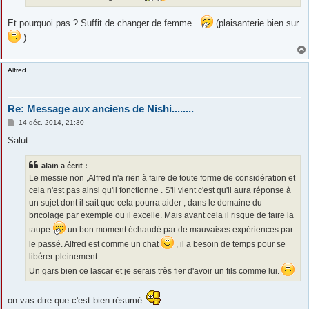
Et pourquoi pas ? Suffit de changer de femme .
(plaisanterie bien sur.
)
Alfred
Re: Message aux anciens de Nishi........
M
14 déc. 2014, 21:30
e
s
Salut
s
a
g
alain a écrit :
e
Le messie non ,Alfred n'a rien à faire de toute forme de considération et
cela n'est pas ainsi qu'il fonctionne . S'il vient c'est qu'il aura réponse à
un sujet dont il sait que cela pourra aider , dans le domaine du
bricolage par exemple ou il excelle. Mais avant cela il risque de faire la
taupe
un bon moment échaudé par de mauvaises expériences par
le passé. Alfred est comme un chat
, il a besoin de temps pour se
libérer pleinement.
Un gars bien ce lascar et je serais très fier d'avoir un fils comme lui.
on vas dire que c'est bien résumé