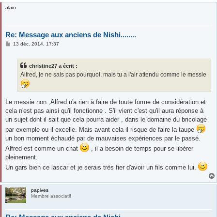
alain
Re: Message aux anciens de Nishi........
M
13 déc. 2014, 17:37
e
s
s
christine27 a écrit :
a
g
Alfred, je ne sais pas pourquoi, mais tu a l'air attendu comme le messie
e
Le messie non ,Alfred n'a rien à faire de toute forme de considération et
cela n'est pas ainsi qu'il fonctionne . S'il vient c'est qu'il aura réponse à
un sujet dont il sait que cela pourra aider , dans le domaine du bricolage
par exemple ou il excelle. Mais avant cela il risque de faire la taupe
un bon moment échaudé par de mauvaises expériences par le passé.
Alfred est comme un chat
, il a besoin de temps pour se libérer
pleinement.
Un gars bien ce lascar et je serais très fier d'avoir un fils comme lui.
papives
Membre associatif