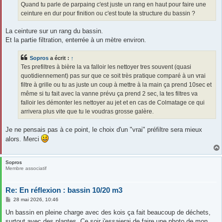
g
Quand tu parle de parpaing c'est juste un rang en haut pour faire une
e
ceinture en dur pour finition ou c'est toute la structure du bassin ?
La ceinture sur un rang du bassin.
Et la partie filtration, enterrée à un mètre environ.
Sopros
a écrit :
↑
Tes prefiltres à bière la va falloir les nettoyer tres souvent (quasi
quotidiennement) pas sur que ce soit très pratique comparé à un vrai
filtre à grille ou tu as juste un coup à mettre à la main ça prend 10sec et
même si tu fait avec la vanne prévu ça prend 2 sec, la tes filtres va
falloir les démonter les nettoyer au jet et en cas de Colmatage ce qui
arrivera plus vite que tu le voudras grosse galère.
Je ne pensais pas à ce point, le choix d'un "vrai" préfiltre sera mieux
alors. Merci
Sopros
Membre associatif
Re: En réflexion : bassin 10/20 m3
M
28 mai 2026, 10:46
e
s
Un bassin en pleine charge avec des kois ça fait beaucoup de déchets,
s
surtout avec des plantes. Ce soir j'essaierai de faire une photo de mon