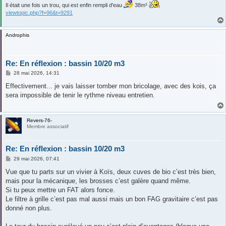
Il était une fois un trou, qui est enfin rempli d'eau
38m³
viewtopic.php?f=96&t=9291
Androphis
Re: En réflexion : bassin 10/20 m3
M
28 mai 2026, 14:31
e
s
Effectivement... je vais laisser tomber mon bricolage, avec des kois, ça
s
sera impossible de tenir le rythme niveau entretien.
a
g
e
Revers-76-
Membre associatif
Re: En réflexion : bassin 10/20 m3
M
29 mai 2026, 07:41
e
s
Vue que tu parts sur un vivier à Koïs, deux cuves de bio c’est très bien,
s
mais pour la mécanique, les brosses c’est galère quand même.
a
g
Si tu peux mettre un FAT alors fonce.
e
Le filtre à grille c’est pas mal aussi mais un bon FAG gravitaire c’est pas
donné non plus.