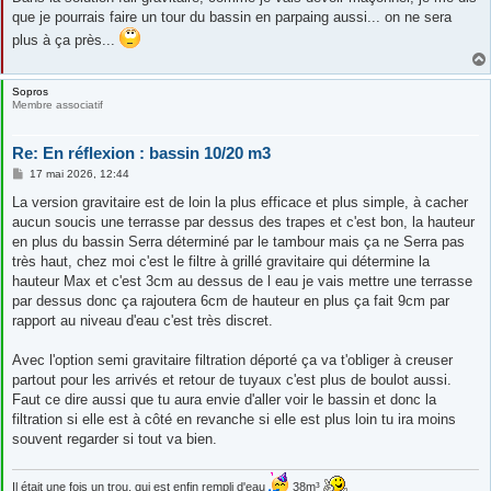
que je pourrais faire un tour du bassin en parpaing aussi... on ne sera
plus à ça près...
Sopros
Membre associatif
Re: En réflexion : bassin 10/20 m3
M
17 mai 2026, 12:44
e
s
La version gravitaire est de loin la plus efficace et plus simple, à cacher
s
aucun soucis une terrasse par dessus des trapes et c'est bon, la hauteur
a
g
en plus du bassin Serra déterminé par le tambour mais ça ne Serra pas
e
très haut, chez moi c'est le filtre à grillé gravitaire qui détermine la
hauteur Max et c'est 3cm au dessus de l eau je vais mettre une terrasse
par dessus donc ça rajoutera 6cm de hauteur en plus ça fait 9cm par
rapport au niveau d'eau c'est très discret.
Avec l'option semi gravitaire filtration déporté ça va t'obliger à creuser
partout pour les arrivés et retour de tuyaux c'est plus de boulot aussi.
Faut ce dire aussi que tu aura envie d'aller voir le bassin et donc la
filtration si elle est à côté en revanche si elle est plus loin tu ira moins
souvent regarder si tout va bien.
Il était une fois un trou, qui est enfin rempli d'eau
38m³