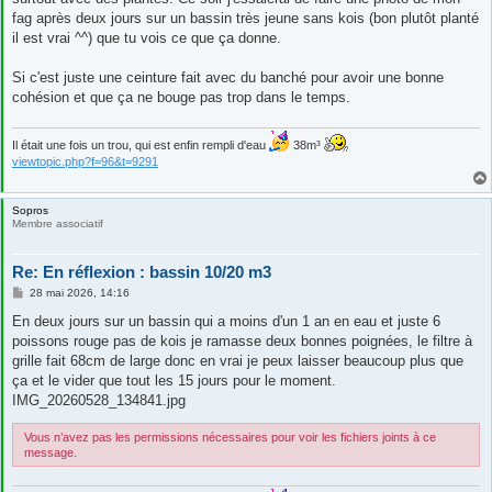
a
g
fag après deux jours sur un bassin très jeune sans kois (bon plutôt planté
e
il est vrai ^^) que tu vois ce que ça donne.
Si c'est juste une ceinture fait avec du banché pour avoir une bonne
cohésion et que ça ne bouge pas trop dans le temps.
Il était une fois un trou, qui est enfin rempli d'eau
38m³
viewtopic.php?f=96&t=9291
Sopros
Membre associatif
Re: En réflexion : bassin 10/20 m3
M
28 mai 2026, 14:16
e
s
En deux jours sur un bassin qui a moins d'un 1 an en eau et juste 6
s
poissons rouge pas de kois je ramasse deux bonnes poignées, le filtre à
a
g
grille fait 68cm de large donc en vrai je peux laisser beaucoup plus que
e
ça et le vider que tout les 15 jours pour le moment.
IMG_20260528_134841.jpg
Vous n’avez pas les permissions nécessaires pour voir les fichiers joints à ce
message.