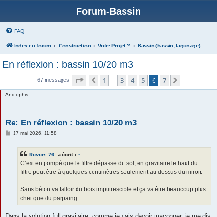
Forum-Bassin
FAQ
Index du forum
Construction
Votre Projet ?
Bassin (bassin, lagunage)
En réflexion : bassin 10/20 m3
Page
6
sur
7
1
3
4
5
6
7
Précédente
Suivante
67 messages
…
Androphis
Re: En réflexion : bassin 10/20 m3
M
17 mai 2026, 11:58
e
s
s
Revers-76-
a écrit :
↑
a
g
C’est en pompé que le filtre dépasse du sol, en gravitaire le haut du
e
filtre peut être à quelques centimètres seulement au dessus du miroir.
Sans béton va falloir du bois imputrescible et ça va être beaucoup plus
cher que du parpaing.
Dans la solution full gravitaire, comme je vais devoir maçonner, je me dis