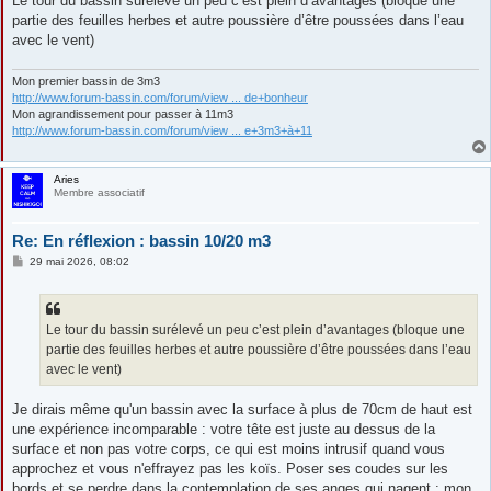
Le tour du bassin surélevé un peu c’est plein d’avantages (bloque une
partie des feuilles herbes et autre poussière d’être poussées dans l’eau
avec le vent)
Mon premier bassin de 3m3
http://www.forum-bassin.com/forum/view ... de+bonheur
Mon agrandissement pour passer à 11m3
http://www.forum-bassin.com/forum/view ... e+3m3+à+11
Aries
Membre associatif
Re: En réflexion : bassin 10/20 m3
M
29 mai 2026, 08:02
e
s
s
a
g
Le tour du bassin surélevé un peu c’est plein d’avantages (bloque une
e
partie des feuilles herbes et autre poussière d’être poussées dans l’eau
avec le vent)
Je dirais même qu'un bassin avec la surface à plus de 70cm de haut est
une expérience incomparable : votre tête est juste au dessus de la
surface et non pas votre corps, ce qui est moins intrusif quand vous
approchez et vous n'effrayez pas les koïs. Poser ses coudes sur les
bords et se perdre dans la contemplation de ses anges qui nagent : mon