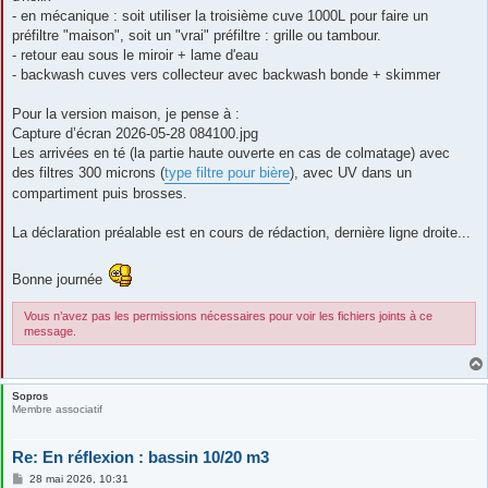
- en mécanique : soit utiliser la troisième cuve 1000L pour faire un
préfiltre "maison", soit un "vrai" préfiltre : grille ou tambour.
- retour eau sous le miroir + lame d'eau
- backwash cuves vers collecteur avec backwash bonde + skimmer
Pour la version maison, je pense à :
Capture d’écran 2026-05-28 084100.jpg
Les arrivées en té (la partie haute ouverte en cas de colmatage) avec
des filtres 300 microns (
type filtre pour bière
), avec UV dans un
compartiment puis brosses.
La déclaration préalable est en cours de rédaction, dernière ligne droite...
Bonne journée
Vous n’avez pas les permissions nécessaires pour voir les fichiers joints à ce
message.
Sopros
Membre associatif
Re: En réflexion : bassin 10/20 m3
M
28 mai 2026, 10:31