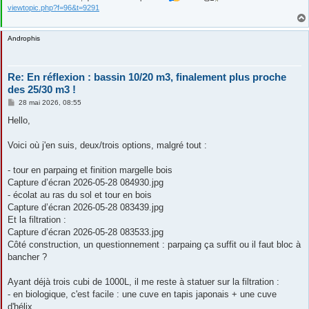
viewtopic.php?f=96&t=9291
Androphis
Re: En réflexion : bassin 10/20 m3, finalement plus proche
des 25/30 m3 !
M
28 mai 2026, 08:55
e
s
Hello,
s
a
g
Voici où j'en suis, deux/trois options, malgré tout :
e
- tour en parpaing et finition margelle bois
Capture d’écran 2026-05-28 084930.jpg
- écolat au ras du sol et tour en bois
Capture d’écran 2026-05-28 083439.jpg
Et la filtration :
Capture d’écran 2026-05-28 083533.jpg
Côté construction, un questionnement : parpaing ça suffit ou il faut bloc à
bancher ?
Ayant déjà trois cubi de 1000L, il me reste à statuer sur la filtration :
- en biologique, c'est facile : une cuve en tapis japonais + une cuve
d'hélix