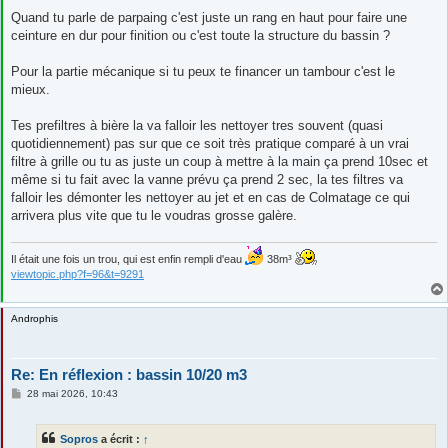
e
s
Quand tu parle de parpaing c'est juste un rang en haut pour faire une
s
ceinture en dur pour finition ou c'est toute la structure du bassin ?
a
g
e
Pour la partie mécanique si tu peux te financer un tambour c'est le
mieux.
Tes prefiltres à bière la va falloir les nettoyer tres souvent (quasi
quotidiennement) pas sur que ce soit très pratique comparé à un vrai
filtre à grille ou tu as juste un coup à mettre à la main ça prend 10sec et
même si tu fait avec la vanne prévu ça prend 2 sec, la tes filtres va
falloir les démonter les nettoyer au jet et en cas de Colmatage ce qui
arrivera plus vite que tu le voudras grosse galère.
Il était une fois un trou, qui est enfin rempli d'eau
38m³
viewtopic.php?f=96&t=9291
Androphis
Re: En réflexion : bassin 10/20 m3
M
28 mai 2026, 10:43
e
s
s
Sopros
a écrit :
↑
a