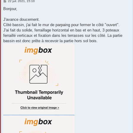
M
22 juil. 2021, 15:10
e
s
Bonjour,
s
a
g
J'avance doucement.
e
Côté bassin, j'ai fait le mur de parpaing pour fermer le côté "ouvert".
J'ai fait du solide, ferraillage horizontal en bas et en haut, 3 poteaux
ferraillé verticaux et fixation dans les terrasses sur les côté. La partie
bassin est donc prête à recevoir la partie hors sol bois.