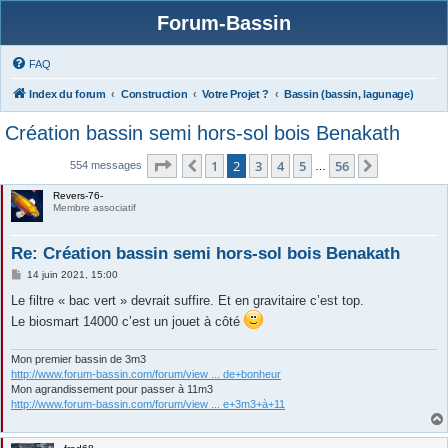
Forum-Bassin
FAQ
Index du forum
Construction
Votre Projet ?
Bassin (bassin, lagunage)
Création bassin semi hors-sol bois Benakath
Page
2
sur
56
1
2
3
4
5
56
Précédente
Suivante
554 messages
…
Revers-76-
Membre associatif
Re: Création bassin semi hors-sol bois Benakath
M
14 juin 2021, 15:00
e
s
Le filtre « bac vert » devrait suffire. Et en gravitaire c’est top.
s
Le biosmart 14000 c’est un jouet à côté
a
g
e
Mon premier bassin de 3m3
http://www.forum-bassin.com/forum/view ... de+bonheur
Mon agrandissement pour passer à 11m3
http://www.forum-bassin.com/forum/view ... e+3m3+à+11