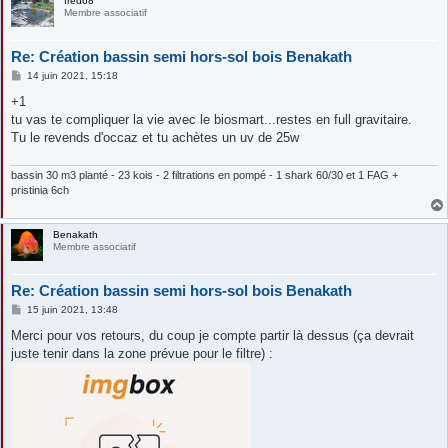
fred68
Membre associatif
Re: Création bassin semi hors-sol bois Benakath
M
14 juin 2021, 15:18
e
s
+1
s
tu vas te compliquer la vie avec le biosmart...restes en full gravitaire.
a
g
Tu le revends d'occaz et tu achètes un uv de 25w
e
bassin 30 m3 planté - 23 kois - 2 filtrations en pompé - 1 shark 60/30 et 1 FAG +
pristinia 6ch
Benakath
Membre associatif
Re: Création bassin semi hors-sol bois Benakath
M
15 juin 2021, 13:48
e
s
Merci pour vos retours, du coup je compte partir là dessus (ça devrait
s
juste tenir dans la zone prévue pour le filtre) :
a
g
e