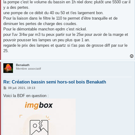
la pompe c'est le volume du bassin en 1h réel donc plutôt une 5500 car il
y a des pertes.
une pompe de ce débit du 40 ou 50 et t'es largement bon.
Pour la liaison dans le filtre le 110 te permet d’être tranquille et de
diminuer les pertes de charge des coudes.
Pour le démontable manchon epdm c'est nickel.
pour l'uv 3/4w par m3 tu peux partir sur le 25w pour avoir de la marge et
pouvoir pousser les lampes un peu plus que 1 an.
regarde le prix des lampes et quartz si t'as pas de grosse diff par sur le
25.
Benakath
Membre associatif
Re: Création bassin semi hors-sol bois Benakath
M
08 juil. 2021, 19:13
e
s
Voici la BDF en question :
s
a
g
e