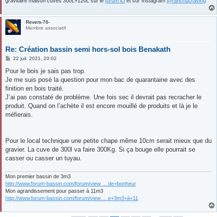
gravitaire maison cuves 300L+120L sur le
forum ici
et sur Instagram
@ranchucraving
Revers-76-
Membre associatif
Re: Création bassin semi hors-sol bois Benakath
M
22 juil. 2021, 20:02
e
s
Pour le bois je sais pas trop.
s
Je me suis posé la question pour mon bac de quarantaine avec des
a
g
finition en bois traité.
e
J’ai pas constaté de problème. Une fois sec il devrait pas recracher le
produit. Quand on l’achète il est encore mouillé de produits et là je le
méfierais.
Pour le local technique une petite chape même 10cm serait mieux que du
gravier. La cuve de 300l va faire 300Kg. Si ça bouge elle pourrait se
casser ou casser un tuyau.
Mon premier bassin de 3m3
http://www.forum-bassin.com/forum/view ... de+bonheur
Mon agrandissement pour passer à 11m3
http://www.forum-bassin.com/forum/view ... e+3m3+à+11