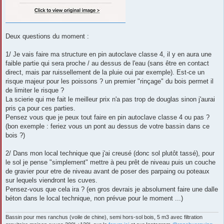
Deux questions du moment :
1/ Je vais faire ma structure en pin autoclave classe 4, il y en aura une
faible partie qui sera proche / au dessus de l'eau (sans être en contact
direct, mais par ruissellement de la pluie oui par exemple). Est-ce un
risque majeur pour les poissons ? un premier "rinçage" du bois permet il
de limiter le risque ?
La scierie qui me fait le meilleur prix n'a pas trop de douglas sinon j'aurai
pris ça pour ces parties.
Pensez vous que je peux tout faire en pin autoclave classe 4 ou pas ?
(bon exemple : feriez vous un pont au dessus de votre bassin dans ce
bois ?)
2/ Dans mon local technique que j'ai creusé (donc sol plutôt tassé), pour
le sol je pense "simplement" mettre à peu prêt de niveau puis un couche
de gravier pour etre de niveau avant de poser des parpaing ou poteaux
sur lequels viendront les cuves.
Pensez-vous que cela ira ? (en gros devrais je absolument faire une dalle
béton dans le local technique, non prévue pour le moment ...)
Bassin pour mes ranchus (voile de chine), semi hors-sol bois, 5 m3 avec filtration