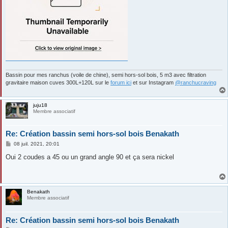
Bassin pour mes ranchus (voile de chine), semi hors-sol bois, 5 m3 avec filtration
gravitaire maison cuves 300L+120L sur le
forum ici
et sur Instagram
@ranchucraving
juju18
Membre associatif
Re: Création bassin semi hors-sol bois Benakath
M
08 juil. 2021, 20:01
e
s
Oui 2 coudes a 45 ou un grand angle 90 et ça sera nickel
s
a
g
e
Benakath
Membre associatif
Re: Création bassin semi hors-sol bois Benakath