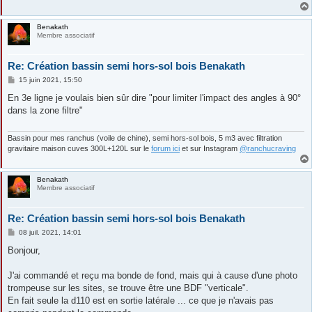
Benakath
Membre associatif
Re: Création bassin semi hors-sol bois Benakath
M
15 juin 2021, 15:50
e
s
En 3e ligne je voulais bien sûr dire "pour limiter l'impact des angles à 90°
s
dans la zone filtre"
a
g
e
Bassin pour mes ranchus (voile de chine), semi hors-sol bois, 5 m3 avec filtration
gravitaire maison cuves 300L+120L sur le
forum ici
et sur Instagram
@ranchucraving
Benakath
Membre associatif
Re: Création bassin semi hors-sol bois Benakath
M
08 juil. 2021, 14:01
e
s
Bonjour,
s
a
g
J'ai commandé et reçu ma bonde de fond, mais qui à cause d'une photo
e
trompeuse sur les sites, se trouve être une BDF "verticale".
En fait seule la d110 est en sortie latérale ... ce que je n'avais pas