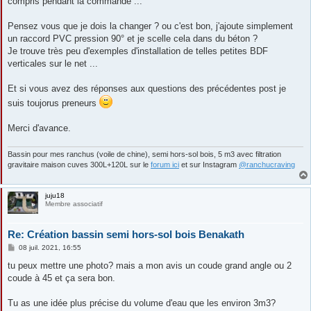
compris pendant la commande ...
Pensez vous que je dois la changer ? ou c'est bon, j'ajoute simplement
un raccord PVC pression 90° et je scelle cela dans du béton ?
Je trouve très peu d'exemples d'installation de telles petites BDF
verticales sur le net ...
Et si vous avez des réponses aux questions des précédentes post je
suis toujorus preneurs
Merci d'avance.
Bassin pour mes ranchus (voile de chine), semi hors-sol bois, 5 m3 avec filtration
gravitaire maison cuves 300L+120L sur le
forum ici
et sur Instagram
@ranchucraving
juju18
Membre associatif
Re: Création bassin semi hors-sol bois Benakath
M
08 juil. 2021, 16:55
e
s
tu peux mettre une photo? mais a mon avis un coude grand angle ou 2
s
coude à 45 et ça sera bon.
a
g
e
Tu as une idée plus précise du volume d'eau que les environ 3m3?