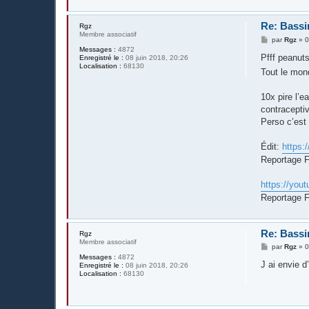
Re: Bassi
Rgz
Membre associatif
M
par
Rgz
»
0
e
Messages :
4872
s
Pfff peanuts 
Enregistré le :
08 juin 2018, 20:26
s
Localisation :
68130
Tout le mon
a
g
e
10x pire l’e
contracepti
Perso c’est 
Édit:
https:
Reportage Fr
https://you
Reportage F
Re: Bassi
Rgz
Membre associatif
M
par
Rgz
»
0
e
Messages :
4872
s
J ai envie d
Enregistré le :
08 juin 2018, 20:26
s
Localisation :
68130
a
g
e