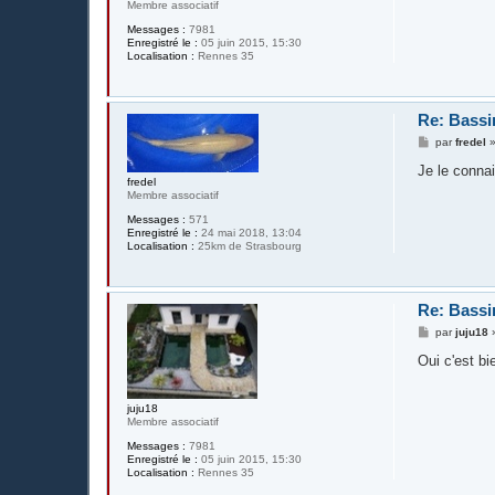
Membre associatif
Messages :
7981
Enregistré le :
05 juin 2015, 15:30
Localisation :
Rennes 35
Re: Bassi
M
par
fredel
e
s
Je le conna
s
fredel
a
Membre associatif
g
Messages :
571
e
Enregistré le :
24 mai 2018, 13:04
Localisation :
25km de Strasbourg
Re: Bassi
M
par
juju18
e
s
Oui c'est b
s
a
g
juju18
e
Membre associatif
Messages :
7981
Enregistré le :
05 juin 2015, 15:30
Localisation :
Rennes 35