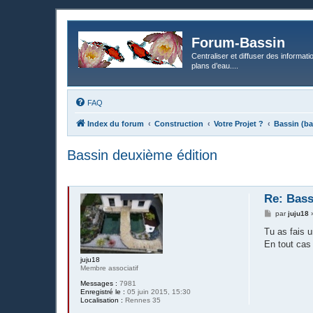
Forum-Bassin
Centraliser et diffuser des informati
plans d’eau....
FAQ
Index du forum
Construction
Votre Projet ?
Bassin (ba
Bassin deuxième édition
Re: Bass
M
par
juju18
e
s
Tu as fais u
s
En tout cas 
a
g
juju18
e
Membre associatif
Messages :
7981
Enregistré le :
05 juin 2015, 15:30
Localisation :
Rennes 35