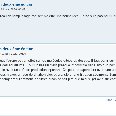
n deuxième édition
»
01 nov. 2020, 08:41
l'eau de remplissage me semble être une bonne idée. Je ne suis pas pour l'uti
n deuxième édition
»
01 nov. 2020, 09:06
que l'ozone est un effet sur les molécules citées au dessus. Il faut partir sur l
ns des aquariums. Pour un bassin c'est presque impossible sans avoir un pomp
aible avec un coût de production inportant. On peut se rapprocher avec une ultra
assin avec un peu de charbon bloc et granulé et une filtration sédiments 1um ava
 changer régulièrement les filtres sinon on fait pire que mieux. (cf avis sur car
593 m