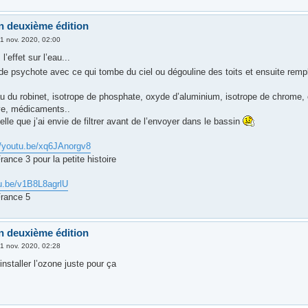
n deuxième édition
1 nov. 2020, 02:00
l’effet sur l’eau...
de psychote avec ce qui tombe du ciel ou dégouline des toits et ensuite remp
au du robinet, isotrope de phosphate, oxyde d’aluminium, isotrope de chrome, 
ve, médicaments..
elle que j’ai envie de filtrer avant de l’envoyer dans le bassin
//youtu.be/xq6JAnorgv8
ance 3 pour la petite histoire
tu.be/v1B8L8agrlU
rance 5
n deuxième édition
1 nov. 2020, 02:28
’installer l’ozone juste pour ça