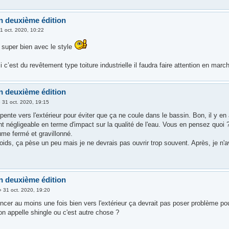
n deuxième édition
1 oct. 2020, 10:22
 super bien avec le style
i c’est du revêtement type toiture industrielle il faudra faire attention en mar
n deuxième édition
»
31 oct. 2020, 19:15
e pente vers l'extérieur pour éviter que ça ne coule dans le bassin. Bon, il y
t négligeable en terme d'impact sur la qualité de l'eau. Vous en pensez quoi ?
ume fermé et gravillonné.
ids, ça pèse un peu mais je ne devrais pas ouvrir trop souvent. Après, je n'a
n deuxième édition
»
31 oct. 2020, 19:20
incer au moins une fois bien vers l'extérieur ça devrait pas poser problème pou
on appelle shingle ou c'est autre chose ?