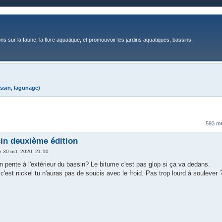
ons sur la faune, la flore aquatique, et promouvoir les jardins aquatiques, bassins,
ssin, lagunage)
593 m
in deuxième édition
»
30 oct. 2020, 21:10
n pente à l'extérieur du bassin? Le bitume c'est pas glop si ça va dedans.
c'est nickel tu n'auras pas de soucis avec le froid. Pas trop lourd à soulever 