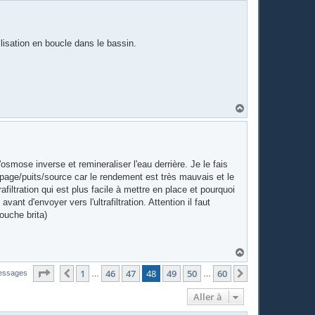
u
t
lisation en boucle dans le bassin.
H
a
u
t
'osmose inverse et remineraliser l'eau derrière. Je le fais
age/puits/source car le rendement est très mauvais et le
filtration qui est plus facile à mettre en place et pourquoi
nt d'envoyer vers l'ultrafiltration. Attention il faut
touche brita)
H
a
Page
48
sur
60
u
1
46
47
48
49
50
60
Précédente
Suivante
essages
…
…
t
Aller à