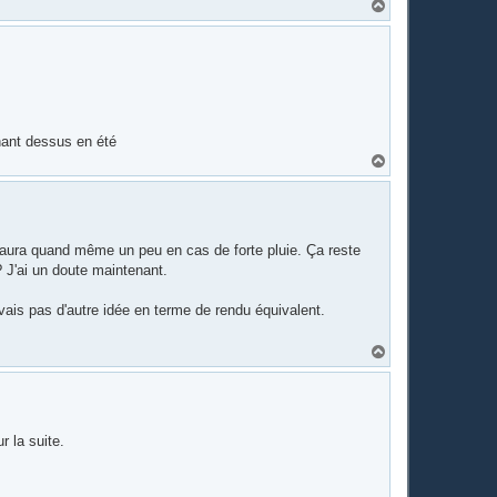
H
a
u
t
chant dessus en été
H
a
u
t
 en aura quand même un peu en cas de forte pluie. Ça reste
 J'ai un doute maintenant.
vais pas d'autre idée en terme de rendu équivalent.
H
a
u
t
r la suite.