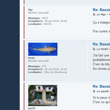
Re: Bassi
Rgz
Membre associatif
M
par
Rgz
»
3
e
Messages :
4872
s
Enregistré le :
08 juin 2018, 20:26
Ça s’intègre
s
Localisation :
68130
a
g
Par contre s
e
Re: Bassi
M
par
fredel
e
s
J'ai fait un
s
fredel
probablemen
a
Membre associatif
g
C'est du bit
Messages :
571
e
Au niveau po
Enregistré le :
24 mai 2018, 13:04
Localisation :
25km de Strasbourg
Re: Bassi
M
par
juju18
e
s
Si tu peux r
s
C'est ce qu'
a
g
juju18
e