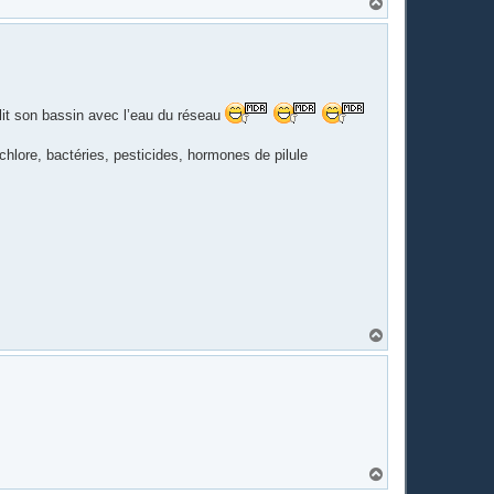
H
a
u
t
lit son bassin avec l’eau du réseau
chlore, bactéries, pesticides, hormones de pilule
H
a
u
t
H
a