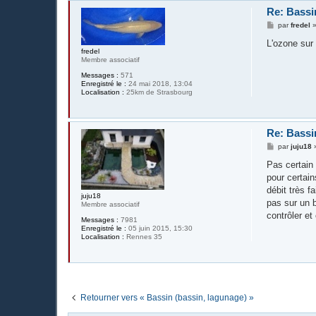
Re: Bassi
M
par
fredel
e
s
L'ozone sur 
s
fredel
a
Membre associatif
g
Messages :
571
e
Enregistré le :
24 mai 2018, 13:04
Localisation :
25km de Strasbourg
Re: Bassi
M
par
juju18
e
s
Pas certain 
s
pour certai
a
g
débit très f
juju18
e
pas sur un b
Membre associatif
contrôler et
Messages :
7981
Enregistré le :
05 juin 2015, 15:30
Localisation :
Rennes 35
Retourner vers « Bassin (bassin, lagunage) »