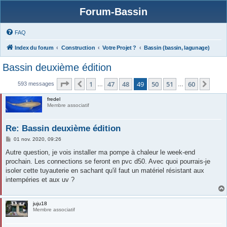
Forum-Bassin
FAQ
Index du forum
Construction
Votre Projet ?
Bassin (bassin, lagunage)
Bassin deuxième édition
Page
49
sur
60
1
47
48
49
50
51
60
Précédente
Suiv
593 messages
…
…
fredel
Membre associatif
Re: Bassin deuxième édition
M
01 nov. 2020, 09:26
e
s
Autre question, je vois installer ma pompe à chaleur le week-end
s
prochain. Les connections se feront en pvc d50. Avec quoi pourrais-je
a
g
isoler cette tuyauterie en sachant qu'il faut un matériel résistant aux
e
intempéries et aux uv ?
juju18
Membre associatif