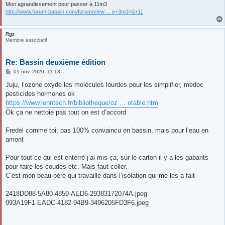
Mon agrandissement pour passer à 11m3
http://www.forum-bassin.com/forum/view ... e+3m3+à+11
Rgz
Membre associatif
Re: Bassin deuxième édition
M
01 nov. 2020, 11:13
e
s
Juju, l’ozone oxyde les molécules lourdes pour les simplifier, medoc
s
pesticides hormones ok
a
g
https://www.lenntech.fr/bibliotheque/oz ... otable.htm
e
Ok ça ne nettoie pas tout on est d’accord
Fredel comme toi, pas 100% convaincu en bassin, mais pour l’eau en
amont
Pour tout ce qui est enterré j’ai mis ça, sur le carton il y a les gabarits
pour faire les coudes etc. Mais faut coller.
C’est mon beau père qui travaille dans l’isolation qui me les a fait
2418DD88-5A80-4859-AED6-29383172074A.jpeg
093A19F1-EADC-4182-94B9-3496205FD3F6.jpeg