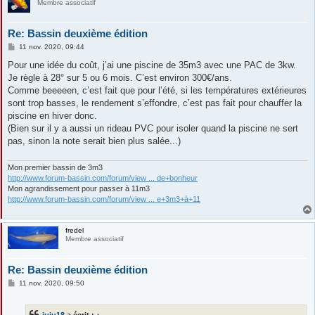
Membre associatif
Re: Bassin deuxième édition
M
11 nov. 2020, 09:44
e
s
Pour une idée du coût, j’ai une piscine de 35m3 avec une PAC de 3kw.
s
Je règle à 28° sur 5 ou 6 mois. C’est environ 300€/ans.
a
g
Comme beeeeen, c’est fait que pour l’été, si les températures extérieures
e
sont trop basses, le rendement s’effondre, c’est pas fait pour chauffer la
piscine en hiver donc.
(Bien sur il y a aussi un rideau PVC pour isoler quand la piscine ne sert
pas, sinon la note serait bien plus salée...)
Mon premier bassin de 3m3
http://www.forum-bassin.com/forum/view ... de+bonheur
Mon agrandissement pour passer à 11m3
http://www.forum-bassin.com/forum/view ... e+3m3+à+11
fredel
Membre associatif
Re: Bassin deuxième édition
M
11 nov. 2020, 09:50
e
s
s
juju18
a écrit :
↑