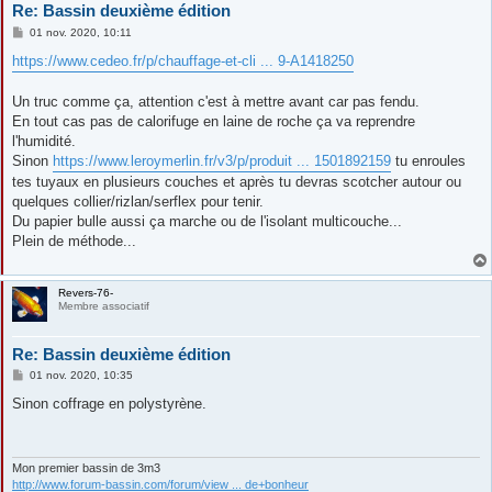
Re: Bassin deuxième édition
M
01 nov. 2020, 10:11
e
s
https://www.cedeo.fr/p/chauffage-et-cli ... 9-A1418250
s
a
g
Un truc comme ça, attention c'est à mettre avant car pas fendu.
e
En tout cas pas de calorifuge en laine de roche ça va reprendre
l'humidité.
Sinon
https://www.leroymerlin.fr/v3/p/produit ... 1501892159
tu enroules
tes tuyaux en plusieurs couches et après tu devras scotcher autour ou
quelques collier/rizlan/serflex pour tenir.
Du papier bulle aussi ça marche ou de l'isolant multicouche...
Plein de méthode...
Revers-76-
Membre associatif
Re: Bassin deuxième édition
M
01 nov. 2020, 10:35
e
s
Sinon coffrage en polystyrène.
s
a
g
e
Mon premier bassin de 3m3
http://www.forum-bassin.com/forum/view ... de+bonheur