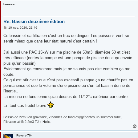
beeeeen
Re: Bassin deuxième édition
M
10 nov. 2020, 21:46
e
s
Ce bassin et sa filtration c'est un truc de dingue! Les poissons vont se
s
sentir mieux que dans leur état naturel c'est certain !
a
g
e
J'ai aussi une PAC 15kW sur ma piscine de 50m3, diamètre 50 et c'est
très efficace (certes la pompe est une pompe de piscine donc ça envoie
plus qu'un bassin).
Evidemment ça consomme mais je ne saurais pas dire combien ça me
coûte.
Ce qui est sûr c'est que c'est pas excessif puisque ça ne chauffe pas en
permanence et que le volume d'une piscine ou d'un tel bassin donne de
l'inertie..
La mienne ne fonctionne qu'au dessus de 11/12°c extérieur par contre.
En tout cas fredel bravo
Bassin de 22m3 en gravitaire, 2 bondes de fond oxygénantes un skimmer tube,
Filtration airlift 2,2m3 TJ + Helix.
Revers-76-