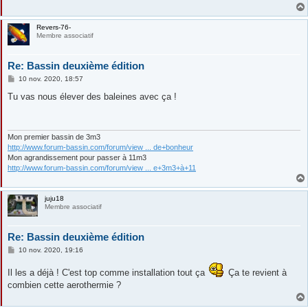
Revers-76-
Membre associatif
Re: Bassin deuxième édition
M
10 nov. 2020, 18:57
e
s
Tu vas nous élever des baleines avec ça !
s
a
g
e
Mon premier bassin de 3m3
http://www.forum-bassin.com/forum/view ... de+bonheur
Mon agrandissement pour passer à 11m3
http://www.forum-bassin.com/forum/view ... e+3m3+à+11
juju18
Membre associatif
Re: Bassin deuxième édition
M
10 nov. 2020, 19:16
e
s
Il les a déjà ! C'est top comme installation tout ça
Ça te revient à
s
a
combien cette aerothermie ?
g
e