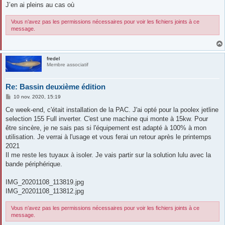
J’en ai pleins au cas où
Vous n’avez pas les permissions nécessaires pour voir les fichiers joints à ce
message.
fredel
Membre associatif
Re: Bassin deuxième édition
M
10 nov. 2020, 15:19
e
s
Ce week-end, c'était installation de la PAC. J'ai opté pour la poolex jetline
s
selection 155 Full inverter. C'est une machine qui monte à 15kw. Pour
a
g
être sincère, je ne sais pas si l'équipement est adapté à 100% à mon
e
utilisation. Je verrai à l'usage et vous ferai un retour après le printemps
2021
Il me reste les tuyaux à isoler. Je vais partir sur la solution lulu avec la
bande périphérique.
IMG_20201108_113819.jpg
IMG_20201108_113812.jpg
Vous n’avez pas les permissions nécessaires pour voir les fichiers joints à ce
message.