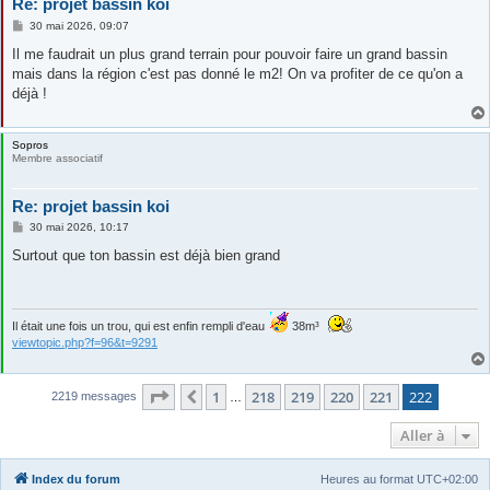
Re: projet bassin koi
M
30 mai 2026, 09:07
e
s
Il me faudrait un plus grand terrain pour pouvoir faire un grand bassin
s
mais dans la région c'est pas donné le m2! On va profiter de ce qu'on a
a
g
déjà !
e
Sopros
Membre associatif
Re: projet bassin koi
M
30 mai 2026, 10:17
e
s
Surtout que ton bassin est déjà bien grand
s
a
g
e
Il était une fois un trou, qui est enfin rempli d'eau
38m³
viewtopic.php?f=96&t=9291
Page
222
sur
222
1
218
219
220
221
222
Précédente
2219 messages
…
Aller à
Index du forum
Heures au format
UTC+02:00