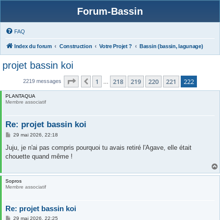
Forum-Bassin
FAQ
Index du forum
Construction
Votre Projet ?
Bassin (bassin, lagunage)
projet bassin koi
Page
222
sur
222
1
218
219
220
221
222
Précédente
2219 messages
…
PLANTAQUA
Membre associatif
Re: projet bassin koi
M
29 mai 2026, 22:18
e
s
Juju, je n'ai pas compris pourquoi tu avais retiré l'Agave, elle était
s
chouette quand même !
a
g
e
Sopros
Membre associatif
Re: projet bassin koi
M
29 mai 2026, 22:25