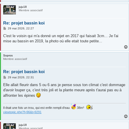
juju18
Membre associatif
Re: projet bassin koi
M
29 mai 2026, 22:27
e
s
C'est le voisin qui m'a donné un rejet en 2017 qui faisait 3cm... Je l'ai
s
mise au bassin en 2019, la photo où elle etait toute petite...
a
g
e
Sopros
Membre associatif
Re: projet bassin koi
M
29 mai 2026, 22:31
e
s
Elle allait fleurir dans 5 ou 6 ans je pense sous ton climat c'est dommage
s
d'avoir louper ça, c'est très joli et la plante meure après t'aurai pas eu à
a
g
affronter les épines
e
Il était une fois un trou, qui est enfin rempli d'eau
38m³
viewtopic.php?f=96&t=9291
juju18
Membre associatif