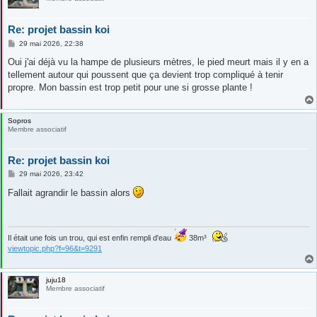
Re: projet bassin koi
M
29 mai 2026, 22:38
e
s
Oui j'ai déjà vu la hampe de plusieurs mètres, le pied meurt mais il y en a
s
tellement autour qui poussent que ça devient trop compliqué à tenir
a
g
propre. Mon bassin est trop petit pour une si grosse plante !
e
Sopros
Membre associatif
Re: projet bassin koi
M
29 mai 2026, 23:42
e
s
Fallait agrandir le bassin alors
s
a
g
e
Il était une fois un trou, qui est enfin rempli d'eau
38m³
viewtopic.php?f=96&t=9291
juju18
Membre associatif