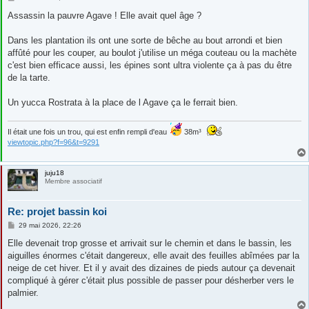
e
s
Assassin la pauvre Agave ! Elle avait quel âge ?
s
a
g
Dans les plantation ils ont une sorte de bêche au bout arrondi et bien
e
affûté pour les couper, au boulot j'utilise un méga couteau ou la machète
c'est bien efficace aussi, les épines sont ultra violente ça à pas du être
de la tarte.
Un yucca Rostrata à la place de l Agave ça le ferrait bien.
Il était une fois un trou, qui est enfin rempli d'eau
38m³
viewtopic.php?f=96&t=9291
juju18
Membre associatif
Re: projet bassin koi
M
29 mai 2026, 22:26
e
s
Elle devenait trop grosse et arrivait sur le chemin et dans le bassin, les
s
aiguilles énormes c'était dangereux, elle avait des feuilles abîmées par la
a
g
neige de cet hiver. Et il y avait des dizaines de pieds autour ça devenait
e
compliqué à gérer c'était plus possible de passer pour désherber vers le
palmier.