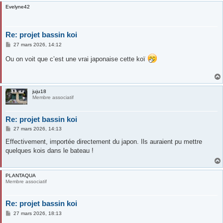
Evelyne42
Re: projet bassin koi
M
27 mars 2026, 14:12
e
s
Ou on voit que c’est une vrai japonaise cette koï
s
a
g
e
juju18
Membre associatif
Re: projet bassin koi
M
27 mars 2026, 14:13
e
s
Effectivement, importée directement du japon. Ils auraient pu mettre
s
quelques kois dans le bateau !
a
g
e
PLANTAQUA
Membre associatif
Re: projet bassin koi
M
27 mars 2026, 18:13
e