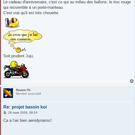
s
Le cadeau d'anniversaire, c'est ce qui au milieu des ballons, le truc rouge
s
qui ressemble à un porte-manteau.
a
g
C'est vrai qu'il est très chouette.
e
Soit prudent Juju,
Revers-76-
Membre associatif
Re: projet bassin koi
M
28 mars 2026, 09:24
e
s
Ca a l’air bien aerodynamic!
s
a
g
e