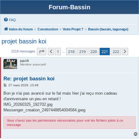
Forum-Bassin
FAQ
Index du forum
Construction
Votre Projet ?
Bassin (bassin, lagunage)
projet bassin koi
Page
221
sur
222
1
218
219
220
221
222
Précédente
Suiv
2219 messages
…
juju18
Membre associatif
Re: projet bassin koi
M
27 mars 2026, 13:49
e
s
Bon je n'ai pas avancé sur le fat mais hier j'ai reçu mon cadeau
s
d'anniversaire un peu en retard !
a
g
IMG_20260325_192702.jpg
e
Messenger_creation_2497448854004584.jpeg
Vous n’avez pas les permissions nécessaires pour voir les fichiers joints à ce
message.