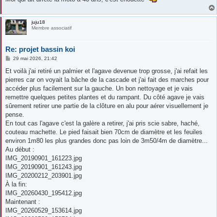
e
juju18
Membre associatif
Re: projet bassin koi
M
29 mai 2026, 21:42
e
s
Et voilà j'ai retiré un palmier et l'agave devenue trop grosse, j'ai refait les
s
pierres car on voyait la bâche de la cascade et j'ai fait des marches pour
a
g
accéder plus facilement sur la gauche. Un bon nettoyage et je vais
e
remettre quelques petites plantes et du rampant. Du côté agave je vais
sûrement retirer une partie de la clôture en alu pour aérer visuellement je
pense.
En tout cas l'agave c'est la galère a retirer, j'ai pris scie sabre, haché,
couteau machette. Le pied faisait bien 70cm de diamètre et les feuiles
environ 1m80 les plus grandes donc pas loin de 3m50/4m de diamètre...
Au début :
IMG_20190901_161223.jpg
IMG_20190901_161243.jpg
IMG_20200212_203901.jpg
À la fin:
IMG_20260430_195412.jpg
Maintenant :
IMG_20260529_153614.jpg