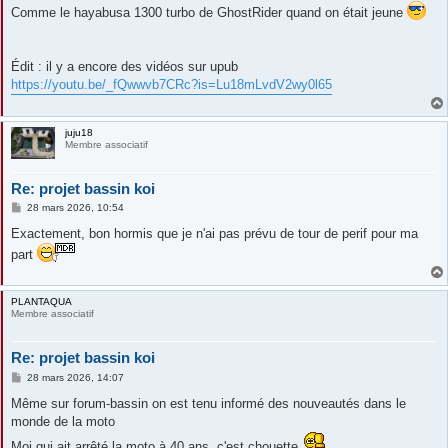
s
Comme le hayabusa 1300 turbo de GhostRider quand on était jeune
s
a
g
e
Édit : il y a encore des vidéos sur upub
https://youtu.be/_fQwwvb7CRc?is=Lu18mLvdV2wy0l65
juju18
Membre associatif
Re: projet bassin koi
M
28 mars 2026, 10:54
e
s
Exactement, bon hormis que je n'ai pas prévu de tour de perif pour ma
s
part
a
g
e
PLANTAQUA
Membre associatif
Re: projet bassin koi
M
28 mars 2026, 14:07
e
s
Même sur forum-bassin on est tenu informé des nouveautés dans le
s
monde de la moto
a
g
Moi qui ait arrêté la moto à 40 ans, c'est chouette