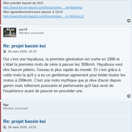
Mon premier bassin de 3m3
http://www.forum-bassin.com/forum/view ... de+bonheur
Mon agrandissement pour passer à 11m3
http://www.forum-bassin.com/forum/view ... e+3m3+à+11
juju18
Membre associatif
Re: projet bassin koi
M
28 mars 2026, 10:15
e
s
Oui c'est une hayabusa, la première génération est sortie en 1999 et
s
c'était la première moto de série à passer les 300kmh. Hayabusa veut
a
g
dire faucon pèlerin, l'oiseau le plus rapide du monde. Et c'est grâce à
e
cette moto la qu'il y a eu un gentleman agreement pour brider toutes les
motos à 299kmh. C'est une moto mythique que je rêve d'avoir depuis
gamin mais tellement puissante et performante qu'il faut avoir de
l'expérience avant de pouvoir en posséder une.
Rgz
Membre associatif
Re: projet bassin koi
M
28 mars 2026, 10:51
e