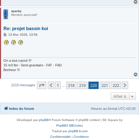
spanky
Membre associatif
Re: projet bassin koi
M
13 févr. 2026, 13:56
e
s
s
a
g
e
On a tout cassé !!!
15 m3 fini - Semi gravitaire - FAT - FAD
Bonheur !!!
Page
220
sur
222
1
218
219
220
221
222
Précédente
Suiv
2219 messages
…
Aller à
Index du forum
Heures au format
UTC+02:00
Développé par
phpBB
® Forum Software © phpBB Limited | SE Square by
PhpBB3 BBCodes
Traduit par
phpBB-fr.com
Confidentialité
|
Conditions