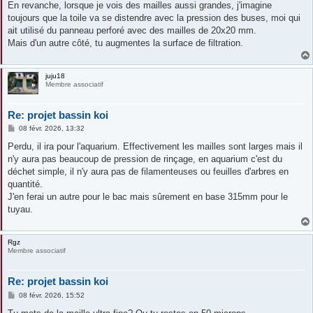
En revanche, lorsque je vois des mailles aussi grandes, j'imagine
toujours que la toile va se distendre avec la pression des buses, moi qui
ait utilisé du panneau perforé avec des mailles de 20x20 mm.
Mais d'un autre côté, tu augmentes la surface de filtration.
juju18
Membre associatif
Re: projet bassin koi
M
08 févr. 2026, 13:32
e
s
Perdu, il ira pour l'aquarium. Effectivement les mailles sont larges mais il
s
n'y aura pas beaucoup de pression de rinçage, en aquarium c'est du
a
g
déchet simple, il n'y aura pas de filamenteuses ou feuilles d'arbres en
e
quantité.
J'en ferai un autre pour le bac mais sûrement en base 315mm pour le
tuyau.
Rgz
Membre associatif
Re: projet bassin koi
M
08 févr. 2026, 15:52
e
s