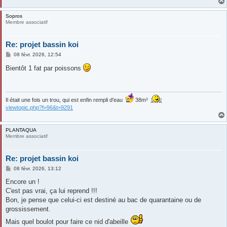
Sopros
Membre associatif
Re: projet bassin koi
M
08 févr. 2026, 12:54
e
s
Bientôt 1 fat par poissons
s
a
g
e
Il était une fois un trou, qui est enfin rempli d'eau
38m³
viewtopic.php?f=96&t=9291
PLANTAQUA
Membre associatif
Re: projet bassin koi
M
08 févr. 2026, 13:12
e
s
Encore un !
s
C'est pas vrai, ça lui reprend !!!
a
g
Bon, je pense que celui-ci est destiné au bac de quarantaine ou de
e
grossissement.
Mais quel boulot pour faire ce nid d'abeille