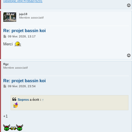
viewtopic.php?f=96&t=9291
juju18
Membre associatif
Re: projet bassin koi
M
09 févr. 2026, 13:17
e
s
Merci
s
a
g
e
Rgz
Membre associatif
Re: projet bassin koi
M
09 févr. 2026, 23:54
e
s
s
Sopros
a écrit :
↑
a
g
e
+1