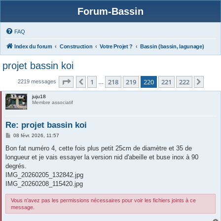
Forum-Bassin
FAQ
Index du forum
Construction
Votre Projet ?
Bassin (bassin, lagunage)
projet bassin koi
Page
220
sur
222
1
218
219
220
221
222
Précédente
Suiv
2219 messages
…
juju18
Membre associatif
Re: projet bassin koi
M
08 févr. 2026, 11:57
e
s
Bon fat numéro 4, cette fois plus petit 25cm de diamètre et 35 de
s
longueur et je vais essayer la version nid d'abeille et buse inox à 90
a
g
degrés.
e
IMG_20260205_132842.jpg
IMG_20260208_115420.jpg
Vous n’avez pas les permissions nécessaires pour voir les fichiers joints à ce
message.