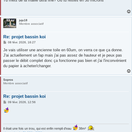
Tu mets de la maille ultra fine? Ou tu restes en 50 microns
s
a
g
e
juju18
Membre associatif
Re: projet bassin koi
M
08 févr. 2026, 16:27
e
s
Je vais utiliser une ancienne toile en 60um, on verra ce que ça donne.
s
J'ai actuellement un fap mais j'ai pas assez de hauteur et je peux pas
a
g
passer le débit complet donc ça fonctionne pas bien et j'ai l'inconvénient
e
du papier à acheter/changer.
Sopros
Membre associatif
Re: projet bassin koi
M
09 févr. 2026, 12:56
e
s
s
a
g
e
Il était une fois un trou, qui est enfin rempli d'eau
38m³