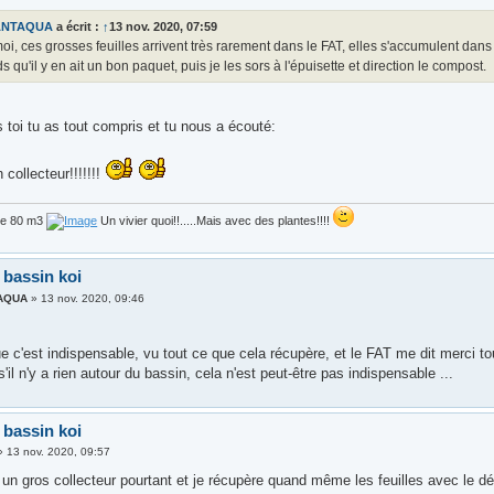
ANTAQUA
a écrit :
↑
13 nov. 2020, 07:59
i, ces grosses feuilles arrivent très rarement dans le FAT, elles s'accumulent dan
ds qu'il y en ait un bon paquet, puis je les sors à l'épuisette et direction le compost.
 toi tu as tout compris et tu nous a écouté:
 collecteur!!!!!!!
de 80 m3
Un vivier quoi!!.....Mais avec des plantes!!!!
 bassin koi
AQUA
»
13 nov. 2020, 09:46
 c'est indispensable, vu tout ce que cela récupère, et le FAT me dit merci to
s'il n'y a rien autour du bassin, cela n'est peut-être pas indispensable ...
 bassin koi
»
13 nov. 2020, 09:57
n un gros collecteur pourtant et je récupère quand même les feuilles avec le déb