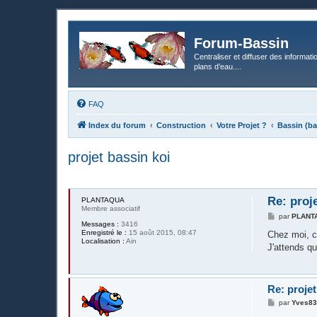
Forum-Bassin
Centraliser et diffuser des informati
plans d’eau....
FAQ
Index du forum
Construction
Votre Projet ?
Bassin (ba
projet bassin koi
Re: proj
PLANTAQUA
Membre associatif
M
par
PLANT
Messages :
3416
e
Enregistré le :
15 août 2015, 08:47
s
Chez moi, c
Localisation :
Ain
s
J'attends qu
a
g
e
Re: projet
M
par
Yves8
e