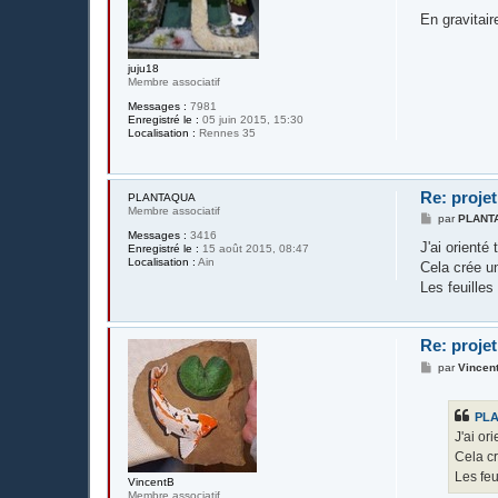
e
s
En gravitair
s
a
g
juju18
e
Membre associatif
Messages :
7981
Enregistré le :
05 juin 2015, 15:30
Localisation :
Rennes 35
Re: projet
PLANTAQUA
Membre associatif
M
par
PLANT
e
Messages :
3416
s
J'ai orienté
Enregistré le :
15 août 2015, 08:47
s
Localisation :
Ain
Cela crée u
a
g
Les feuilles
e
Re: projet
M
par
Vincen
e
s
s
PL
a
g
J'ai or
e
Cela c
Les feu
VincentB
Membre associatif