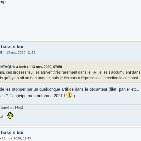
emps.
 bassin koi
tB
»
13 nov. 2020, 11:12
ANTAQUA
a écrit :
↑
13 nov. 2020, 07:59
i, ces grosses feuilles arrivent très rarement dans le FAT, elles s'accumulent dan
ds qu'il y en ait un bon paquet, puis je les sors à l'épuisette et direction le compost.
e les stopper par un quelconque artifice dans le décanteur (filet, panier etc...
es ? (j'anticipe mon automne 2021 !
)
d'environ 16m3
aï...
 bassin koi
»
13 nov. 2020, 11:45