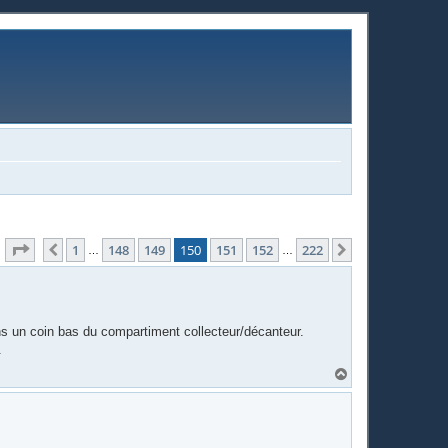
Page
150
sur
222
1
148
149
150
151
152
222
Précédente
Suivante
…
…
ns un coin bas du compartiment collecteur/décanteur.
.
H
a
u
t