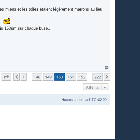
les miens et les toiles étaient légèrement marrons au lieu
ge
mis 150um sur chaque buse...
H
a
Page
150
sur
222
u
1
148
149
150
151
152
222
Précédente
Suivante
…
…
t
Aller à
Heures au format
UTC+02:00