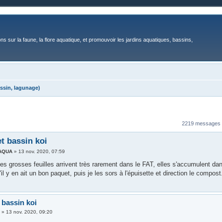
ons sur la faune, la flore aquatique, et promouvoir les jardins aquatiques, bassins,
ssin, lagunage)
2219 messages
et bassin koi
AQUA
»
13 nov. 2020, 07:59
es grosses feuilles arrivent très rarement dans le FAT, elles s'accumulent da
'il y en ait un bon paquet, puis je les sors à l'épuisette et direction le compost
 bassin koi
3
»
13 nov. 2020, 09:20