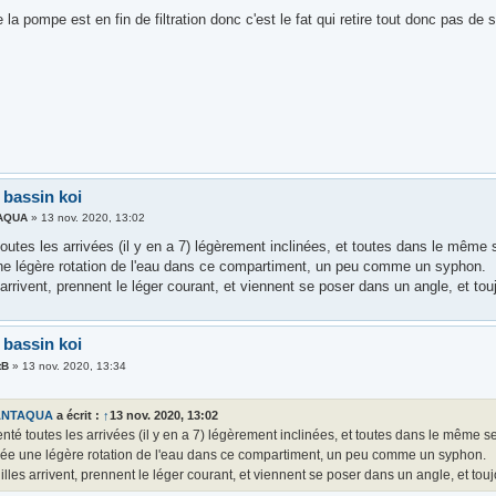
e la pompe est en fin de filtration donc c'est le fat qui retire tout donc pas de 
 bassin koi
AQUA
»
13 nov. 2020, 13:02
 toutes les arrivées (il y en a 7) légèrement inclinées, et toutes dans le même
ne légère rotation de l'eau dans ce compartiment, un peu comme un syphon.
 arrivent, prennent le léger courant, et viennent se poser dans un angle, et to
 bassin koi
tB
»
13 nov. 2020, 13:34
ANTAQUA
a écrit :
↑
13 nov. 2020, 13:02
ienté toutes les arrivées (il y en a 7) légèrement inclinées, et toutes dans le même 
rée une légère rotation de l'eau dans ce compartiment, un peu comme un syphon.
illes arrivent, prennent le léger courant, et viennent se poser dans un angle, et to