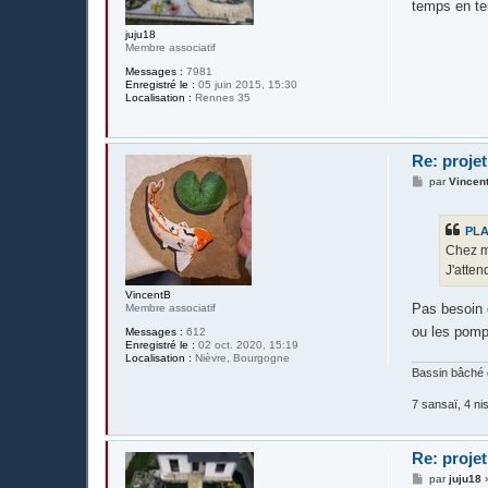
temps en t
a
g
juju18
e
Membre associatif
Messages :
7981
Enregistré le :
05 juin 2015, 15:30
Localisation :
Rennes 35
Re: projet
M
par
Vincen
e
s
s
PL
a
g
Chez mo
e
J'atten
VincentB
Pas besoin d
Membre associatif
ou les pomp
Messages :
612
Enregistré le :
02 oct. 2020, 15:19
Localisation :
Nièvre, Bourgogne
Bassin bâché 
7 sansaï, 4 nis
Re: projet
M
par
juju18