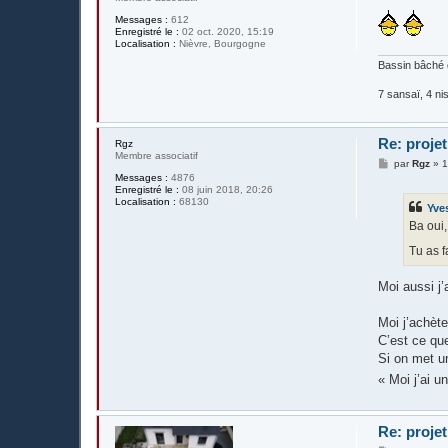
Messages :
612
Enregistré le :
02 oct. 2020, 15:19
Localisation :
Nièvre, Bourgogne
Bassin bâché 
7 sansaï, 4 nis
Re: projet
Rgz
Membre associatif
M
par
Rgz
»
1
e
Messages :
4876
s
Enregistré le :
08 juin 2018, 20:26
s
Localisation :
68130
Yve
a
g
Ba oui,
e
Tu as fa
Moi aussi j’
Moi j’achèt
C’est ce que 
Si on met un
« Moi j’ai 
Re: projet