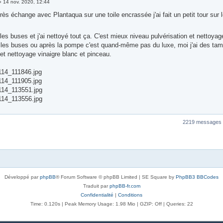
»
14 nov. 2020, 12:44
ès échange avec Plantaqua sur une toile encrassée j'ai fait un petit tour sur 
 les buses et j'ai nettoyé tout ça. C'est mieux niveau pulvérisation et nettoya
ur les buses ou après la pompe c'est quand-même pas du luxe, moi j'ai des ta
t nettoyage vinaigre blanc et pinceau.
14_111846.jpg
14_111905.jpg
14_113551.jpg
14_113556.jpg
2219 messages
Développé par
phpBB
® Forum Software © phpBB Limited | SE Square by
PhpBB3 BBCodes
Traduit par
phpBB-fr.com
Confidentialité
|
Conditions
Time: 0.120s
| Peak Memory Usage: 1.98 Mio | GZIP: Off |
Queries: 22