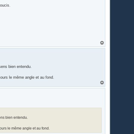
soucis.
H
a
u
t
 sens bien entendu.
ujours le même angle et au fond.
H
a
u
t
sens bien entendu.
ujours le même angle et au fond.