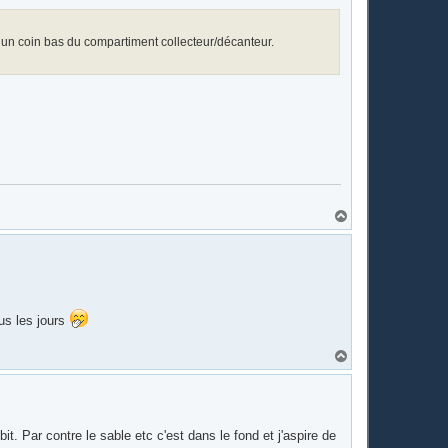
s un coin bas du compartiment collecteur/décanteur.
H
a
u
t
us les jours
H
a
u
t
it. Par contre le sable etc c'est dans le fond et j'aspire de