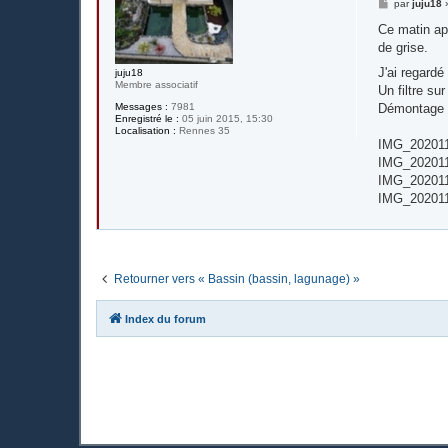
M
par
juju18
e
s
Ce matin apr
s
de grise.
a
g
J'ai regardé
juju18
e
Membre associatif
Un filtre s
Démontage e
Messages :
7981
Enregistré le :
05 juin 2015, 15:30
Localisation :
Rennes 35
IMG_202011
IMG_202011
IMG_202011
IMG_202011
Retourner vers « Bassin (bassin, lagunage) »
Index du forum