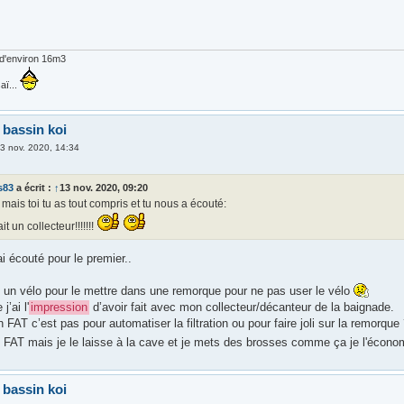
d'environ 16m3
aï...
 bassin koi
3 nov. 2020, 14:34
s83
a écrit :
↑
13 nov. 2020, 09:20
 mais toi tu as tout compris et tu nous a écouté:
it un collecteur!!!!!!!
ai écouté pour le premier..
e un vélo pour le mettre dans une remorque pour ne pas user le vélo
j’ai l'
impression
d’avoir fait avec mon collecteur/décanteur de la baignade.
 FAT c’est pas pour automatiser la filtration ou pour faire joli sur la remorque
un FAT mais je le laisse à la cave et je mets des brosses comme ça je l'écon
 bassin koi