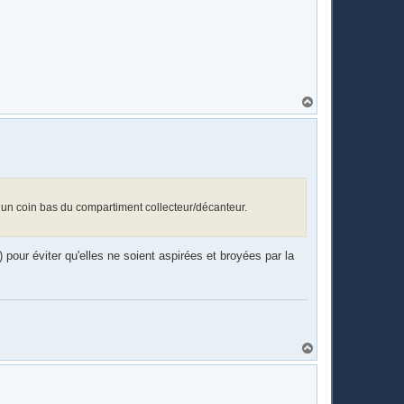
H
a
u
t
s un coin bas du compartiment collecteur/décanteur.
) pour éviter qu'elles ne soient aspirées et broyées par la
H
a
u
t