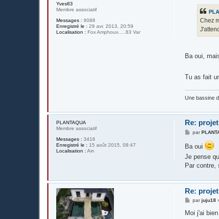
s
Yves83
s
Membre associatif
PL
a
g
Chez mo
Messages :
9088
e
Enregistré le :
29 avr. 2013, 20:59
J'atten
Localisation :
Fox Amphoux.....83 Var
Ba oui, mais
Tu as fait un
Une bassine 
Re: projet
PLANTAQUA
Membre associatif
M
par
PLANT
e
Messages :
3416
s
Enregistré le :
15 août 2015, 08:47
Ba oui
s
Localisation :
Ain
a
Je pense que
g
Par contre, 
e
Re: projet
M
par
juju18
e
s
Moi j'ai bie
s