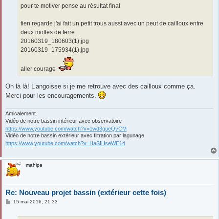
pour te motiver pense au résultat final
tien regarde j'ai fait un petit trous aussi avec un peut de cailloux entre
deux mottes de terre
20160319_180603(1).jpg
20160319_175934(1).jpg
aller courage
Oh là là! L’angoisse si je me retrouve avec des cailloux comme ça.
Merci pour les encouragements.
Amicalement.
Vidéo de notre bassin intérieur avec observatoire
https://www.youtube.com/watch?v=1wd3gueQvCM
Vidéo de notre bassin extérieur avec filtration par lagunage
https://www.youtube.com/watch?v=HaSIHseWE14
mahipe
Re: Nouveau projet bassin (extérieur cette fois)
M
15 mai 2016, 21:33
e
s
s