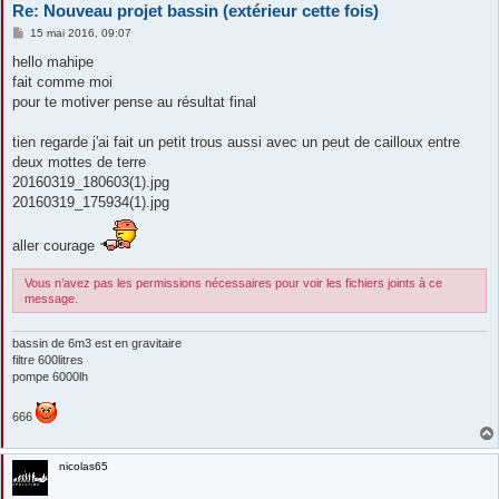
Re: Nouveau projet bassin (extérieur cette fois)
M
15 mai 2016, 09:07
e
s
hello mahipe
s
fait comme moi
a
g
pour te motiver pense au résultat final
e
tien regarde j'ai fait un petit trous aussi avec un peut de cailloux entre
deux mottes de terre
20160319_180603(1).jpg
20160319_175934(1).jpg
aller courage
Vous n’avez pas les permissions nécessaires pour voir les fichiers joints à ce
message.
bassin de 6m3 est en gravitaire
filtre 600litres
pompe 6000lh
666
nicolas65