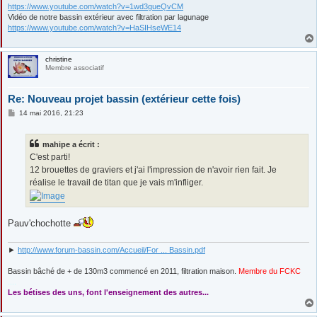
https://www.youtube.com/watch?v=1wd3gueQvCM
Vidéo de notre bassin extérieur avec filtration par lagunage
https://www.youtube.com/watch?v=HaSIHseWE14
christine
Membre associatif
Re: Nouveau projet bassin (extérieur cette fois)
M
14 mai 2016, 21:23
e
s
s
mahipe a écrit :
a
g
C'est parti!
e
12 brouettes de graviers et j'ai l'impression de n'avoir rien fait. Je
réalise le travail de titan que je vais m'infliger.
Pauv'chochotte
►
http://www.forum-bassin.com/Accueil/For ... Bassin.pdf
Bassin bâché de + de 130m3 commencé en 2011, filtration maison.
Membre du FCKC
....
Les bétises des uns, font l'enseignement des autres...