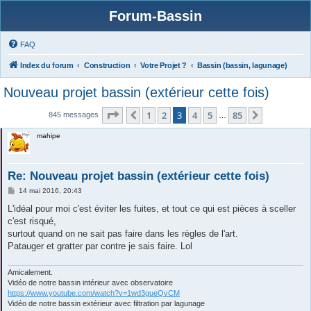
Forum-Bassin
FAQ
Index du forum
Construction
Votre Projet ?
Bassin (bassin, lagunage)
Nouveau projet bassin (extérieur cette fois)
Page
3
sur
85
1
2
3
4
5
85
Précédente
Suivante
845 messages
…
mahipe
Re: Nouveau projet bassin (extérieur cette fois)
M
14 mai 2016, 20:43
e
s
L'idéal pour moi c'est éviter les fuites, et tout ce qui est pièces à sceller
s
c'est risqué,
a
g
surtout quand on ne sait pas faire dans les règles de l'art.
e
Patauger et gratter par contre je sais faire. Lol
Amicalement.
Vidéo de notre bassin intérieur avec observatoire
https://www.youtube.com/watch?v=1wd3gueQvCM
Vidéo de notre bassin extérieur avec filtration par lagunage