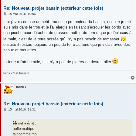
Re: Nouveau projet bassin (extérieur cette fois)
M
15 mai 2016, 10:54
e
s
moi j'avais creusé un petit trou de la profondeur du bassin, ensuite je me
s
suis mis dans le trou et je l'ai élargis en faisant s'écrouler les bords avec
a
g
une pioche pour détacher de grosses mottes de terres que je déplaçais à
e
la main, c'est de la terre tassée qu'il n'y a pas besoin de ramasser
ensuite il restais toujours un peu de terre au fond que je vidais avec des
seaux et brouettes
ta terre a l'air humide, si il n'y a pas de pierres ce devrait aller
tiens c'est bizarre !
mahipe
Re: Nouveau projet bassin (extérieur cette fois)
M
15 mai 2016, 21:31
e
s
s
nef a écrit :
a
g
hello mahipe
e
fait comme moi