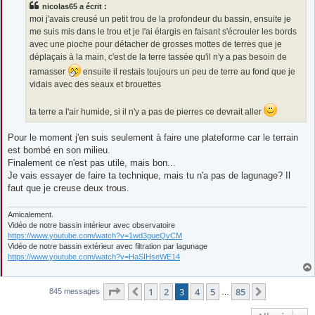
nicolas65 a écrit :
a
g
moi j'avais creusé un petit trou de la profondeur du bassin, ensuite je
e
me suis mis dans le trou et je l'ai élargis en faisant s'écrouler les bords
avec une pioche pour détacher de grosses mottes de terres que je
déplaçais à la main, c'est de la terre tassée qu'il n'y a pas besoin de
ramasser
ensuite il restais toujours un peu de terre au fond que je
vidais avec des seaux et brouettes
ta terre a l'air humide, si il n'y a pas de pierres ce devrait aller
Pour le moment j'en suis seulement à faire une plateforme car le terrain
est bombé en son milieu.
Finalement ce n'est pas utile, mais bon...
Je vais essayer de faire ta technique, mais tu n'a pas de lagunage? Il
faut que je creuse deux trous.
Amicalement.
Vidéo de notre bassin intérieur avec observatoire
https://www.youtube.com/watch?v=1wd3gueQvCM
Vidéo de notre bassin extérieur avec filtration par lagunage
https://www.youtube.com/watch?v=HaSIHseWE14
Page
3
sur
85
1
2
3
4
5
85
Précédente
Suivante
845 messages
…