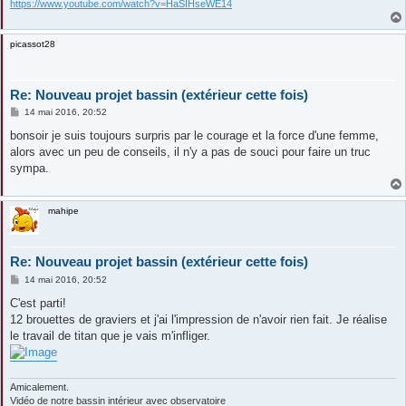
https://www.youtube.com/watch?v=HaSIHseWE14
picassot28
Re: Nouveau projet bassin (extérieur cette fois)
M
14 mai 2016, 20:52
e
s
bonsoir je suis toujours surpris par le courage et la force d'une femme,
s
alors avec un peu de conseils, il n'y a pas de souci pour faire un truc
a
g
sympa.
e
mahipe
Re: Nouveau projet bassin (extérieur cette fois)
M
14 mai 2016, 20:52
e
s
C'est parti!
s
12 brouettes de graviers et j'ai l'impression de n'avoir rien fait. Je réalise
a
g
le travail de titan que je vais m'infliger.
e
Amicalement.
Vidéo de notre bassin intérieur avec observatoire