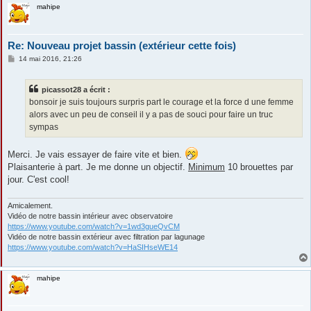
mahipe
Re: Nouveau projet bassin (extérieur cette fois)
M
14 mai 2016, 21:26
e
s
s
picassot28 a écrit :
a
g
bonsoir je suis toujours surpris part le courage et la force d une femme
e
alors avec un peu de conseil il y a pas de souci pour faire un truc
sympas
Merci. Je vais essayer de faire vite et bien.
Plaisanterie à part. Je me donne un objectif.
Minimum
10 brouettes par
jour. C'est cool!
Amicalement.
Vidéo de notre bassin intérieur avec observatoire
https://www.youtube.com/watch?v=1wd3gueQvCM
Vidéo de notre bassin extérieur avec filtration par lagunage
https://www.youtube.com/watch?v=HaSIHseWE14
mahipe