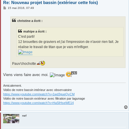
Re: Nouveau projet bassin (extérieur cette fois)
M
15 mai 2016, 07:49
e
s
s
christine a écrit :
a
g
e
mahipe a écrit :
C'est parti!
12 brouettes de graviers et j'ai l'impression de n'avoir rien fait. Je
réalise le travail de titan que je vais m'infliger.
Pauv'chochotte
Viens viens faire avec moi.
Amicalement.
Vidéo de notre bassin intérieur avec observatoire
https://www.youtube.com/watch?v=1wd3gueQvCM
Vidéo de notre bassin extérieur avec filtration par lagunage
https://www.youtube.com/watch?v=HaSIHseWE14
nef