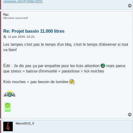
viewtopic.php?f=96&t=9291
Rgz
Membre associatif
Re: Projet bassin 11.000 litres
M
11 juin 2026, 22:21
e
s
Les lampes c'est pas le temps d'un bbq, c'est le temps d'observer si tout
s
va bien!
a
g
e
Édit : Je dis pas ça par empathie pour les kois attention
mais parce
que stress = baisse d'immunité = parasitose = koi moches
Kois moches = pas besoin de lumière
Manu0010_0