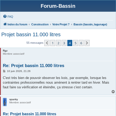
Forum-Bassin
FAQ
Index du forum
Construction
Votre Projet ?
Bassin (bassin, lagunage)
Projet bassin 11.000 litres
1
2
3
4
5
6
Précédente
Suivante
55 messages
Rgz
Membre associatif
Re: Projet bassin 11.000 litres
M
10 juin 2026, 21:26
e
s
C'est très bien de pouvoir observer les kois, par exemple, lorsque les
s
contraintes professionnelles nous amènent à rentrer tard en hiver. Mais
a
g
faut faire sa vérification et éteindre, ça stresse c'est certain.
e
spanky
Membre associatif
Re: Projet bassin 11.000 litres