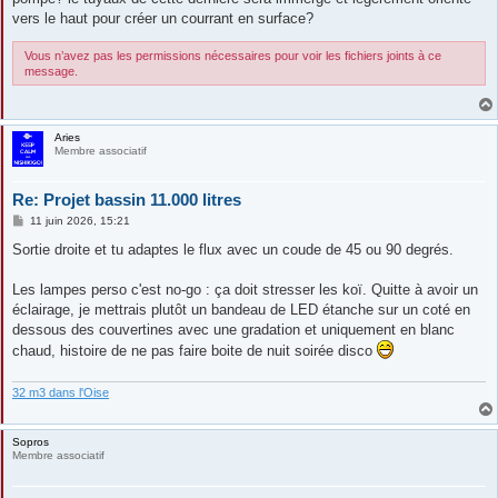
vers le haut pour créer un courrant en surface?
Vous n’avez pas les permissions nécessaires pour voir les fichiers joints à ce
message.
Aries
Membre associatif
Re: Projet bassin 11.000 litres
M
11 juin 2026, 15:21
e
s
Sortie droite et tu adaptes le flux avec un coude de 45 ou 90 degrés.
s
a
g
Les lampes perso c'est no-go : ça doit stresser les koï. Quitte à avoir un
e
éclairage, je mettrais plutôt un bandeau de LED étanche sur un coté en
dessous des couvertines avec une gradation et uniquement en blanc
chaud, histoire de ne pas faire boite de nuit soirée disco
32 m3 dans l'Oise
Sopros
Membre associatif