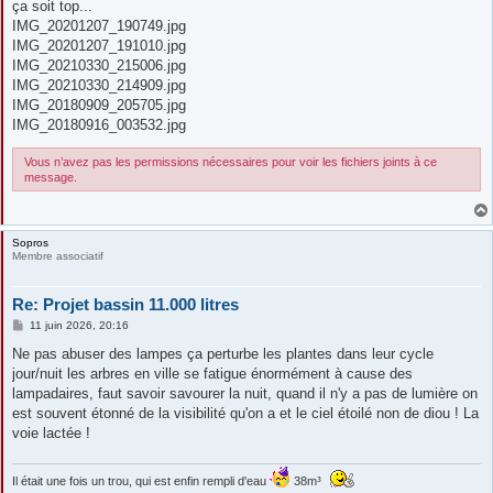
ça soit top...
IMG_20201207_190749.jpg
IMG_20201207_191010.jpg
IMG_20210330_215006.jpg
IMG_20210330_214909.jpg
IMG_20180909_205705.jpg
IMG_20180916_003532.jpg
Vous n’avez pas les permissions nécessaires pour voir les fichiers joints à ce
message.
Sopros
Membre associatif
Re: Projet bassin 11.000 litres
M
11 juin 2026, 20:16
e
s
Ne pas abuser des lampes ça perturbe les plantes dans leur cycle
s
jour/nuit les arbres en ville se fatigue énormément à cause des
a
g
lampadaires, faut savoir savourer la nuit, quand il n'y a pas de lumière on
e
est souvent étonné de la visibilité qu'on a et le ciel étoilé non de diou ! La
voie lactée !
Il était une fois un trou, qui est enfin rempli d'eau
38m³