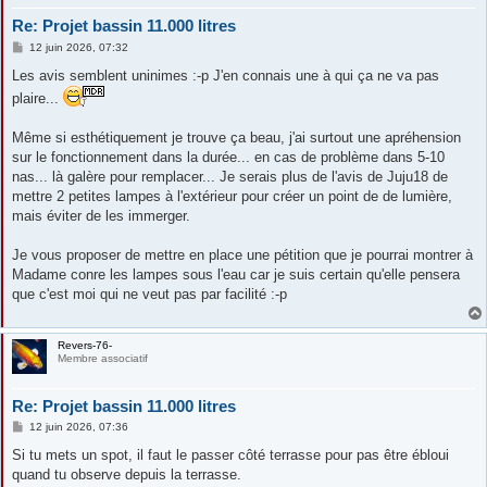
Re: Projet bassin 11.000 litres
M
12 juin 2026, 07:32
e
s
Les avis semblent uninimes :-p J'en connais une à qui ça ne va pas
s
plaire...
a
g
e
Même si esthétiquement je trouve ça beau, j'ai surtout une apréhension
sur le fonctionnement dans la durée... en cas de problème dans 5-10
nas... là galère pour remplacer... Je serais plus de l'avis de Juju18 de
mettre 2 petites lampes à l'extérieur pour créer un point de de lumière,
mais éviter de les immerger.
Je vous proposer de mettre en place une pétition que je pourrai montrer à
Madame conre les lampes sous l'eau car je suis certain qu'elle pensera
que c'est moi qui ne veut pas par facilité :-p
Revers-76-
Membre associatif
Re: Projet bassin 11.000 litres
M
12 juin 2026, 07:36
e
s
Si tu mets un spot, il faut le passer côté terrasse pour pas être ébloui
s
quand tu observe depuis la terrasse.
a