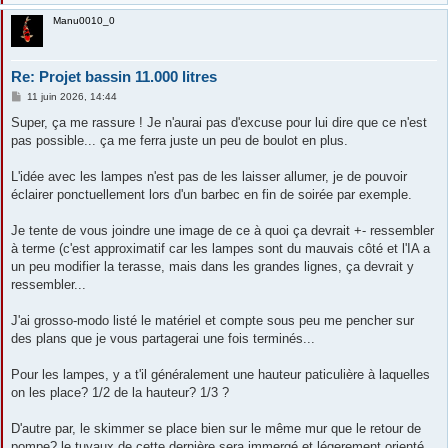
Manu0010_0
Re: Projet bassin 11.000 litres
M
11 juin 2026, 14:44
e
s
Super, ça me rassure ! Je n'aurai pas d'excuse pour lui dire que ce n'est
s
pas possible... ça me ferra juste un peu de boulot en plus.
a
g
e
L'idée avec les lampes n'est pas de les laisser allumer, je de pouvoir
éclairer ponctuellement lors d'un barbec en fin de soirée par exemple.
Je tente de vous joindre une image de ce à quoi ça devrait +- ressembler
à terme (c'est approximatif car les lampes sont du mauvais côté et l'IA a
un peu modifier la terasse, mais dans les grandes lignes, ça devrait y
ressembler...
J'ai grosso-modo listé le matériel et compte sous peu me pencher sur
des plans que je vous partagerai une fois terminés...
Pour les lampes, y a t'il généralement une hauteur paticulière à laquelles
on les place? 1/2 de la hauteur? 1/3 ?
D'autre par, le skimmer se place bien sur le même mur que le retour de
pompe? le tuyaux de cette dernière sera immergé et légerement orienté