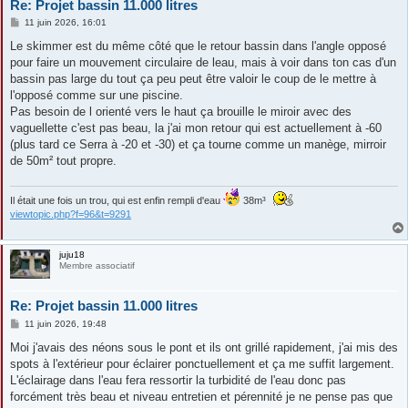
Re: Projet bassin 11.000 litres
M
11 juin 2026, 16:01
e
s
Le skimmer est du même côté que le retour bassin dans l'angle opposé
s
pour faire un mouvement circulaire de leau, mais à voir dans ton cas d'un
a
g
bassin pas large du tout ça peu peut être valoir le coup de le mettre à
e
l'opposé comme sur une piscine.
Pas besoin de l orienté vers le haut ça brouille le miroir avec des
vaguellette c'est pas beau, la j'ai mon retour qui est actuellement à -60
(plus tard ce Serra à -20 et -30) et ça tourne comme un manège, mirroir
de 50m² tout propre.
Il était une fois un trou, qui est enfin rempli d'eau
38m³
viewtopic.php?f=96&t=9291
juju18
Membre associatif
Re: Projet bassin 11.000 litres
M
11 juin 2026, 19:48
e
s
Moi j'avais des néons sous le pont et ils ont grillé rapidement, j'ai mis des
s
spots à l'extérieur pour éclairer ponctuellement et ça me suffit largement.
a
g
L'éclairage dans l'eau fera ressortir la turbidité de l'eau donc pas
e
forcément très beau et niveau entretien et pérennité je ne pense pas que