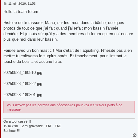
M
11 juin 2026, 11:53
e
s
Hello la team forum !
s
a
g
Histoire de te rassurer, Manu, sur les trous dans la bâche, quelques
e
photos de tout ce que j'ai fait quand j'ai refait mon bassin l'année
dernière. Et je suis sûr qu'il y a des membres du forum qui en ont encore
plus que moi dans leur bassin.
Fais-le avec un bon mastic ! Moi c'était de l aquaking. N'hésite pas à en
mettre tu enlèveras le surplus après. Et franchement, pour l'instant je
touche du bois ...et aucune fuite.
20250928_180810.jpg
20250928_180822.jpg
20250928_180801.jpg
Vous n’avez pas les permissions nécessaires pour voir les fichiers joints à ce
message.
On a tout cassé !!!
15 m3 fini - Semi gravitaire - FAT - FAD
Bonheur !!!