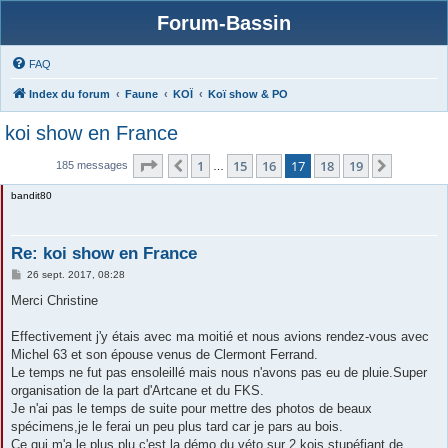
Forum-Bassin
FAQ
Index du forum
Faune
KOÏ
Koï show & PO
koi show en France
Page
17
sur
19
1
15
16
17
18
19
Précédente
Suivant
185 messages
…
bandit80
Re: koi show en France
M
26 sept. 2017, 08:28
e
s
Merci Christine
s
a
g
Effectivement j'y étais avec ma moitié et nous avions rendez-vous avec
e
Michel 63 et son épouse venus de Clermont Ferrand.
Le temps ne fut pas ensoleillé mais nous n'avons pas eu de pluie.Super
organisation de la part d'Artcane et du FKS.
Je n'ai pas le temps de suite pour mettre des photos de beaux
spécimens,je le ferai un peu plus tard car je pars au bois.
Ce qui m'a le plus plu c'est la démo du véto sur 2 kois stupéfiant de