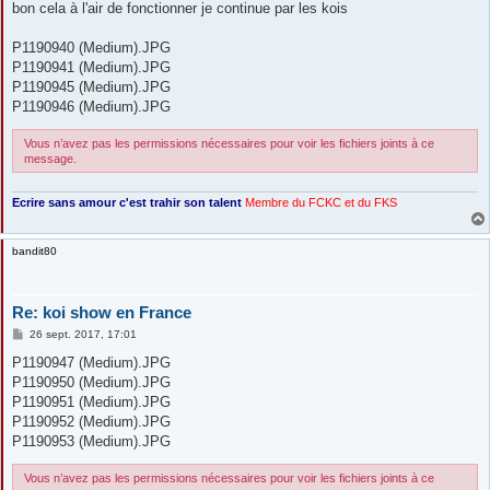
bon cela à l'air de fonctionner je continue par les kois
a
g
e
P1190940 (Medium).JPG
P1190941 (Medium).JPG
P1190945 (Medium).JPG
P1190946 (Medium).JPG
Vous n’avez pas les permissions nécessaires pour voir les fichiers joints à ce
message.
Ecrire sans amour c'est trahir son talent
Membre du FCKC
et du FKS
bandit80
Re: koi show en France
M
26 sept. 2017, 17:01
e
s
P1190947 (Medium).JPG
s
P1190950 (Medium).JPG
a
g
P1190951 (Medium).JPG
e
P1190952 (Medium).JPG
P1190953 (Medium).JPG
Vous n’avez pas les permissions nécessaires pour voir les fichiers joints à ce