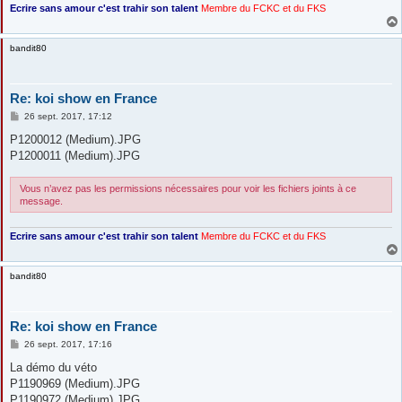
Ecrire sans amour c'est trahir son talent
Membre du FCKC
et du FKS
bandit80
Re: koi show en France
M
26 sept. 2017, 17:12
e
s
P1200012 (Medium).JPG
s
P1200011 (Medium).JPG
a
g
e
Vous n’avez pas les permissions nécessaires pour voir les fichiers joints à ce
message.
Ecrire sans amour c'est trahir son talent
Membre du FCKC
et du FKS
bandit80
Re: koi show en France
M
26 sept. 2017, 17:16
e
s
La démo du véto
s
P1190969 (Medium).JPG
a
g
P1190972 (Medium).JPG