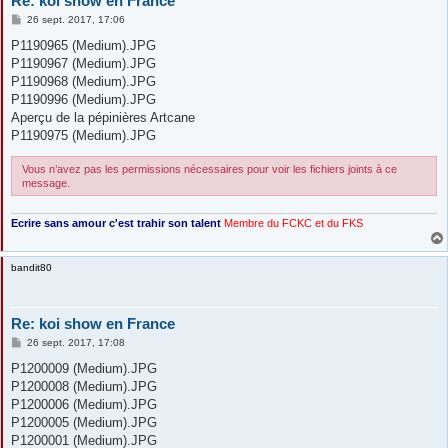
Re: koi show en France
M
26 sept. 2017, 17:06
e
s
P1190965 (Medium).JPG
s
P1190967 (Medium).JPG
a
g
P1190968 (Medium).JPG
e
P1190996 (Medium).JPG
Aperçu de la pépinières Artcane
P1190975 (Medium).JPG
Vous n’avez pas les permissions nécessaires pour voir les fichiers joints à ce
message.
Ecrire sans amour c'est trahir son talent
Membre du FCKC
et du FKS
bandit80
Re: koi show en France
M
26 sept. 2017, 17:08
e
s
P1200009 (Medium).JPG
s
P1200008 (Medium).JPG
a
g
P1200006 (Medium).JPG
e
P1200005 (Medium).JPG
P1200001 (Medium).JPG