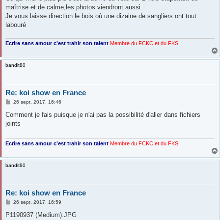
maîtrise et de calme,les photos viendront aussi.
Je vous laisse direction le bois où une dizaine de sangliers ont tout
labouré
Ecrire sans amour c'est trahir son talent
Membre du FCKC
et du FKS
bandit80
Re: koi show en France
M
26 sept. 2017, 16:46
e
s
Comment je fais puisque je n'ai pas la possibilité d'aller dans fichiers
s
joints
a
g
e
Ecrire sans amour c'est trahir son talent
Membre du FCKC
et du FKS
bandit80
Re: koi show en France
M
26 sept. 2017, 16:59
e
s
P1190937 (Medium).JPG
s