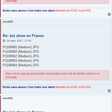
message.
Ecrire sans amour c'est trahir son talent
Membre du FCKC
et du FKS
bandit80
Re: koi show en France
M
26 sept. 2017, 17:03
e
s
P1190955 (Medium).JPG
s
P1190958 (Medium).JPG
a
g
P1190962 (Medium).JPG
e
P1190963 (Medium).JPG
P1190964 (Medium).JPG
Vous n’avez pas les permissions nécessaires pour voir les fichiers joints à ce
message.
Ecrire sans amour c'est trahir son talent
Membre du FCKC
et du FKS
bandit80