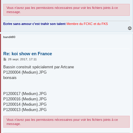
Vous n’avez pas les permissions nécessaires pour voir les fichiers joints à ce
message.
Ecrire sans amour c'est trahir son talent
Membre du FCKC
et du FKS
bandit80
Re: koi show en France
M
26 sept. 2017, 17:11
e
s
Bassin construit spécialemnt par Artcane
s
P1200004 (Medium).JPG
a
g
bonsais
e
P1200017 (Medium).JPG
P1200016 (Medium).JPG
P1200014 (Medium).JPG
P1200013 (Medium).JPG
Vous n’avez pas les permissions nécessaires pour voir les fichiers joints à ce
message.