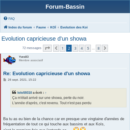
Forum-Bassin
FAQ
Index du forum
Faune
KOÏ
Evolution des Koï
Evolution capricieuse d'un showa
Page
2
sur
8
1
2
3
4
5
8
Précédente
Suivante
72 messages
…
Yves83
Membre associatif
Re: Evolution capricieuse d'un showa
M
26 sept. 2021, 15:22
e
s
s
lolo59310
a écrit :
↑
a
g
Ça m'était arrivé sur une showa, perte du noir.
e
L'année d'après, c'est revenu. Tout n'est pas perdu
Ba tu as eu bien de la chance car en presque une vingtaine d'années de
fréquentation de tout ce qui touche aux bassins et aux Koïs,