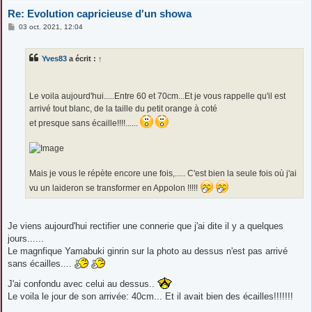
Re: Evolution capricieuse d'un showa
M
03 oct. 2021, 12:04
e
s
s
Yves83
a écrit :
↑
a
g
e
Le voila aujourd'hui.....Entre 60 et 70cm...Et je vous rappelle qu'il est
arrivé tout blanc, de la taille du petit orange à coté
et presque sans écaille!!!!......
Mais je vous le répète encore une fois,..... C'est bien la seule fois où j'ai
vu un laideron se transformer en Appolon !!!!!
Je viens aujourd'hui rectifier une connerie que j'ai dite il y a quelques
jours......
Le magnfique Yamabuki ginrin sur la photo au dessus n'est pas arrivé
sans écailles....
J'ai confondu avec celui au dessus..
Le voila le jour de son arrivée: 40cm... Et il avait bien des écailles!!!!!!!