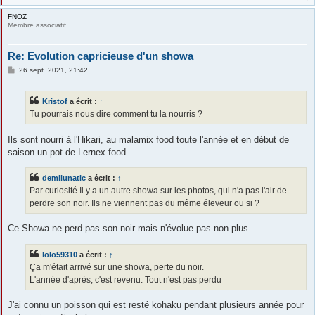
FNOZ
Membre associatif
Re: Evolution capricieuse d'un showa
M
26 sept. 2021, 21:42
e
s
s
Kristof
a écrit :
↑
a
g
Tu pourrais nous dire comment tu la nourris ?
e
Ils sont nourri à l'Hikari, au malamix food toute l'année et en début de
saison un pot de Lernex food
demilunatic
a écrit :
↑
Par curiosité Il y a un autre showa sur les photos, qui n'a pas l'air de
perdre son noir. Ils ne viennent pas du même éleveur ou si ?
Ce Showa ne perd pas son noir mais n'évolue pas non plus
lolo59310
a écrit :
↑
Ça m'était arrivé sur une showa, perte du noir.
L'année d'après, c'est revenu. Tout n'est pas perdu
J'ai connu un poisson qui est resté kohaku pendant plusieurs année pour