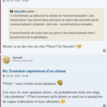
M
03 oct. 2021, 19:09
e
s
s
Michel86
a écrit :
↑
a
g
Y a forcément, au début de la chaine de "commercialisation", des
e
"producteurs" qui savent avec précision la nature des poissons qu'ils
commercialisent, j'entends - bien sûr - concernant leur évolution.
Il serait illusoire de croire que ces gens ( des vrais business men )
ignorent tout de la génétique,
Michel, tu as des kois de chez Pfitzer? Ou Novartis?
Michel86
Membre associatif
Re: Evolution capricieuse d'un showa
M
03 oct. 2021, 20:26
e
s
"Pfizer" ! sans l'ombre d'une hésitation
s
a
g
Ces mecs là, avec quelques autres, ont probablement évité une méga
e
"cata planétaire" ! P'tain vivement qu'ils jettent un oeuil sur la production
de carpes multicolores et leurs affections