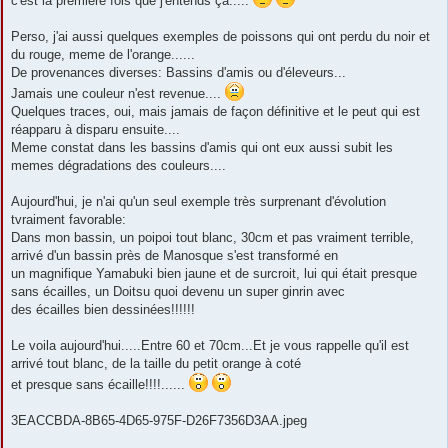
c'est la premiere fois que j'entends ça.....
Perso, j'ai aussi quelques exemples de poissons qui ont perdu du noir et
du rouge, meme de l'orange......
De provenances diverses: Bassins d'amis ou d'éleveurs...
Jamais une couleur n'est revenue....
Quelques traces, oui, mais jamais de façon définitive et le peut qui est
réapparu à disparu ensuite....
Meme constat dans les bassins d'amis qui ont eux aussi subit les
memes dégradations des couleurs....
Aujourd'hui, je n'ai qu'un seul exemple très surprenant d'évolution
tvraiment favorable:
Dans mon bassin, un poipoi tout blanc, 30cm et pas vraiment terrible,
arrivé d'un bassin près de Manosque s'est transformé en
un magnifique Yamabuki bien jaune et de surcroit, lui qui était presque
sans écailles, un Doitsu quoi devenu un super ginrin avec
des écailles bien dessinées!!!!!!
Le voila aujourd'hui.....Entre 60 et 70cm...Et je vous rappelle qu'il est
arrivé tout blanc, de la taille du petit orange à coté
et presque sans écaille!!!!......
3EACCBDA-8B65-4D65-975F-D26F7356D3AA.jpeg