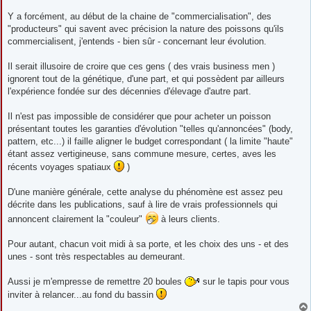
a
g
Y a forcément, au début de la chaine de "commercialisation", des
e
"producteurs" qui savent avec précision la nature des poissons qu'ils
commercialisent, j'entends - bien sûr - concernant leur évolution.
Il serait illusoire de croire que ces gens ( des vrais business men )
ignorent tout de la génétique, d'une part, et qui possèdent par ailleurs
l'expérience fondée sur des décennies d'élevage d'autre part.
Il n'est pas impossible de considérer que pour acheter un poisson
présentant toutes les garanties d'évolution "telles qu'annoncées" (body,
pattern, etc...) il faille aligner le budget correspondant ( la limite "haute"
étant assez vertigineuse, sans commune mesure, certes, aves les
récents voyages spatiaux
)
D'une manière générale, cette analyse du phénomène est assez peu
décrite dans les publications, sauf à lire de vrais professionnels qui
annoncent clairement la "couleur"
à leurs clients.
Pour autant, chacun voit midi à sa porte, et les choix des uns - et des
unes - sont très respectables au demeurant.
Aussi je m'empresse de remettre 20 boules
sur le tapis pour vous
inviter à relancer...au fond du bassin