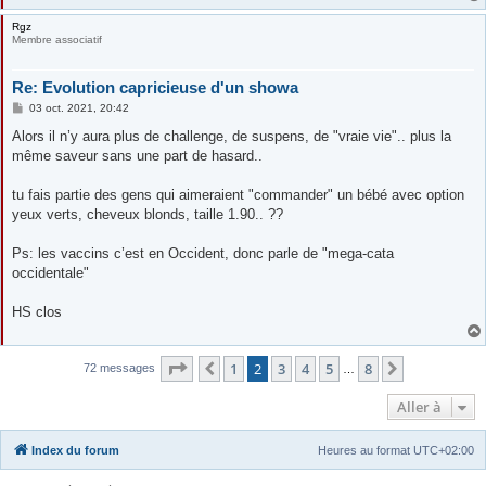
Rgz
Membre associatif
Re: Evolution capricieuse d'un showa
M
03 oct. 2021, 20:42
e
s
Alors il n’y aura plus de challenge, de suspens, de "vraie vie".. plus la
s
même saveur sans une part de hasard..
a
g
e
tu fais partie des gens qui aimeraient "commander" un bébé avec option
yeux verts, cheveux blonds, taille 1.90.. ??
Ps: les vaccins c’est en Occident, donc parle de "mega-cata
occidentale"
HS clos
Page
2
sur
8
1
2
3
4
5
8
Précédente
Suivante
72 messages
…
Aller à
Index du forum
Heures au format
UTC+02:00