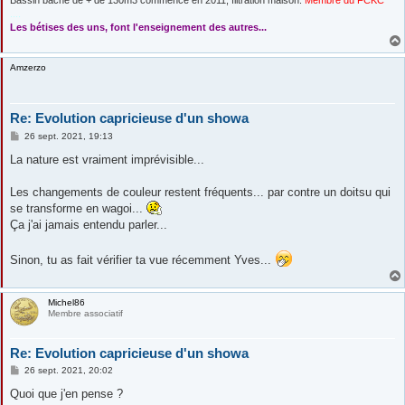
Bassin bâché de + de 130m3 commencé en 2011, filtration maison.
Membre du FCKC
....
Les bétises des uns, font l'enseignement des autres...
Amzerzo
Re: Evolution capricieuse d'un showa
M
26 sept. 2021, 19:13
e
s
La nature est vraiment imprévisible...
s
a
g
Les changements de couleur restent fréquents... par contre un doitsu qui
e
se transforme en wagoi...
Ça j'ai jamais entendu parler...
Sinon, tu as fait vérifier ta vue récemment Yves...
Michel86
Membre associatif
Re: Evolution capricieuse d'un showa
M
26 sept. 2021, 20:02
e
s
Quoi que j'en pense ?
s