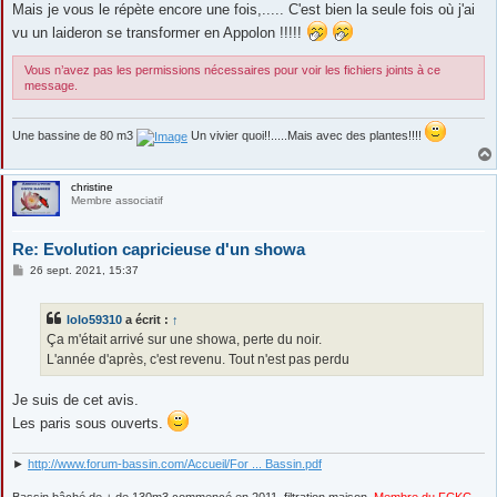
Mais je vous le répète encore une fois,..... C'est bien la seule fois où j'ai
vu un laideron se transformer en Appolon !!!!!
Vous n’avez pas les permissions nécessaires pour voir les fichiers joints à ce
message.
Une bassine de 80 m3
Un vivier quoi!!.....Mais avec des plantes!!!!
christine
Membre associatif
Re: Evolution capricieuse d'un showa
M
26 sept. 2021, 15:37
e
s
s
lolo59310
a écrit :
↑
a
g
Ça m'était arrivé sur une showa, perte du noir.
e
L'année d'après, c'est revenu. Tout n'est pas perdu
Je suis de cet avis.
Les paris sous ouverts.
►
http://www.forum-bassin.com/Accueil/For ... Bassin.pdf