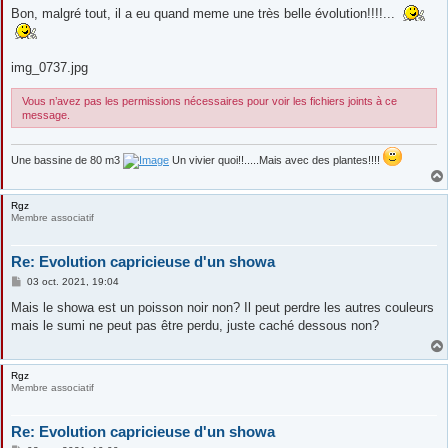
Bon, malgré tout, il a eu quand meme une très belle évolution!!!!...
img_0737.jpg
Vous n’avez pas les permissions nécessaires pour voir les fichiers joints à ce
message.
Une bassine de 80 m3
Un vivier quoi!!.....Mais avec des plantes!!!!
Rgz
Membre associatif
Re: Evolution capricieuse d'un showa
M
03 oct. 2021, 19:04
e
s
Mais le showa est un poisson noir non? Il peut perdre les autres couleurs
s
mais le sumi ne peut pas être perdu, juste caché dessous non?
a
g
e
Rgz
Membre associatif
Re: Evolution capricieuse d'un showa