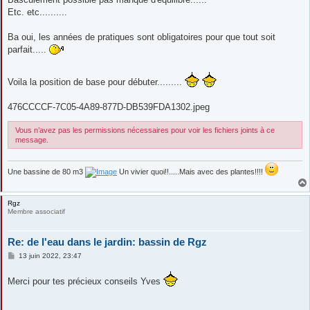
Etc. etc..........
Ba oui, les années de pratiques sont obligatoires pour que tout soit
parfait.....
Voila la position de base pour débuter.........
476CCCCF-7C05-4A89-877D-DB539FDA1302.jpeg
Vous n’avez pas les permissions nécessaires pour voir les fichiers joints à ce
message.
Une bassine de 80 m3
Un vivier quoi!!.....Mais avec des plantes!!!!
Rgz
Membre associatif
Re: de l'eau dans le jardin: bassin de Rgz
M
13 juin 2022, 23:47
e
s
Merci pour tes précieux conseils Yves
s
a
g
e