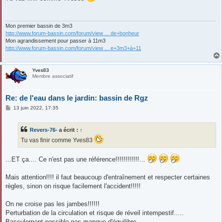
s
a
g
e
Mon premier bassin de 3m3
http://www.forum-bassin.com/forum/view ... de+bonheur
Mon agrandissement pour passer à 11m3
http://www.forum-bassin.com/forum/view ... e+3m3+à+11
Yves83
Membre associatif
Re: de l'eau dans le jardin: bassin de Rgz
M
13 juin 2022, 17:35
e
s
s
Revers-76-
a écrit :
↑
a
g
Tu vas finir comme Yves83
e
...ET ça.... Ce n'est pas une référence!!!!!!!!!!!!...
Mais attention!!!! il faut beaucoup d'entraînement et respecter certaines
règles, sinon on risque facilement l'accident!!!!!
On ne croise pas les jambes!!!!!!
Perturbation de la circulation et risque de réveil intempestif.....
Basculement possible pas manque d'équilibre......