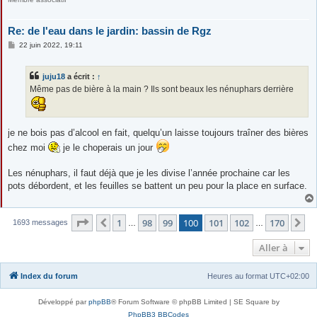
Re: de l'eau dans le jardin: bassin de Rgz
M
22 juin 2022, 19:11
e
s
s
juju18
a écrit :
↑
a
g
Même pas de bière à la main ? Ils sont beaux les nénuphars derrière
e
je ne bois pas d’alcool en fait, quelqu’un laisse toujours traîner des bières
chez moi
je le choperais un jour
Les nénuphars, il faut déjà que je les divise l’année prochaine car les
pots débordent, et les feuilles se battent un peu pour la place en surface.
Page
100
sur
170
1
98
99
100
101
102
170
Précédente
Su
1693 messages
…
…
Aller à
Index du forum
Heures au format
UTC+02:00
Développé par
phpBB
® Forum Software © phpBB Limited | SE Square by
PhpBB3 BBCodes