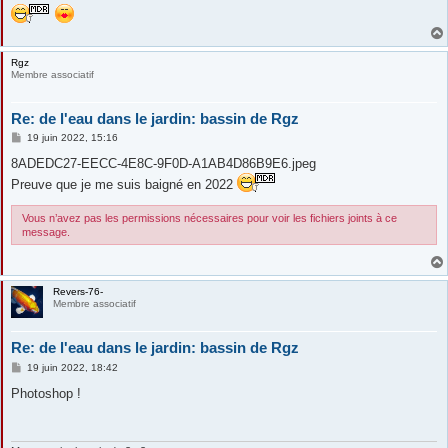
Rgz
Membre associatif
Re: de l'eau dans le jardin: bassin de Rgz
M
19 juin 2022, 15:16
e
s
8ADEDC27-EECC-4E8C-9F0D-A1AB4D86B9E6.jpeg
s
Preuve que je me suis baigné en 2022
a
g
e
Vous n’avez pas les permissions nécessaires pour voir les fichiers joints à ce
message.
Revers-76-
Membre associatif
Re: de l'eau dans le jardin: bassin de Rgz
M
19 juin 2022, 18:42
e
s
Photoshop !
s
a
g
e