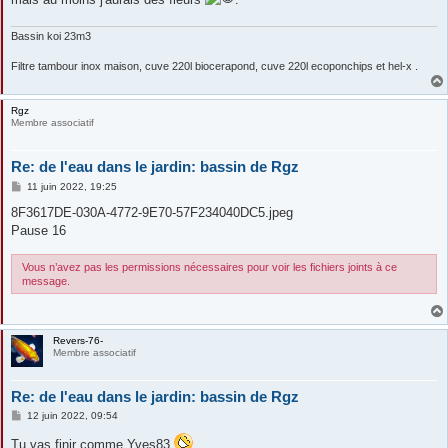
Bassin koi 23m3
Filtre tambour inox maison, cuve 220l biocerapond, cuve 220l ecoponchips et hel-x .
Rgz
Membre associatif
Re: de l'eau dans le jardin: bassin de Rgz
M
11 juin 2022, 19:25
e
s
8F3617DE-030A-4772-9E70-57F234040DC5.jpeg
s
Pause 16
a
g
e
Vous n’avez pas les permissions nécessaires pour voir les fichiers joints à ce
message.
Revers-76-
Membre associatif
Re: de l'eau dans le jardin: bassin de Rgz
M
12 juin 2022, 09:54
e
s
Tu vas finir comme Yves83