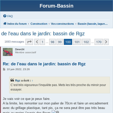
Forum-Bassin
FAQ
Index du forum
Construction
Vos constructions
Bassin (bassin, lagunage)
de l'eau dans le jardin: bassin de Rgz
Page
100
sur
170
1
98
99
100
101
102
170
Précédente
Su
1693 messages
…
…
Dimm34
Membre associatif
Re: de l'eau dans le jardin: bassin de Rgz
M
10 juin 2022, 23:26
e
s
s
Rgz
a écrit :
↑
a
g
C’est très vigoureux t’inquiète pas. Mets les très proche du miroir pour
e
essayer.
Je vais voir ce que je peux faire.
A la limite, les remonter sur mon palier de 70cm et faire un encadrement
avec du grillage plastique, tant pis, ça ne sera peut être pas très beau
mais au moins j'aurais des fleurs
.