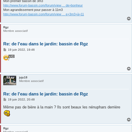
Mon premier bassin de 3m3
http://www.forum-bassin.com/forum/view ... de+bonheur
Mon agrandissement pour passer à 11m3
http://www.forum-bassin.com/forum/view ... e+3m3+à+11
Rgz
Membre associatif
Re: de l'eau dans le jardin: bassin de Rgz
M
19 juin 2022, 19:46
e
s
s
a
g
e
juju18
Membre associatif
Re: de l'eau dans le jardin: bassin de Rgz
M
19 juin 2022, 20:48
e
s
Même pas de bière à la main ? Ils sont beaux les nénuphars derrière
s
a
g
e
Rgz
Membre associatif